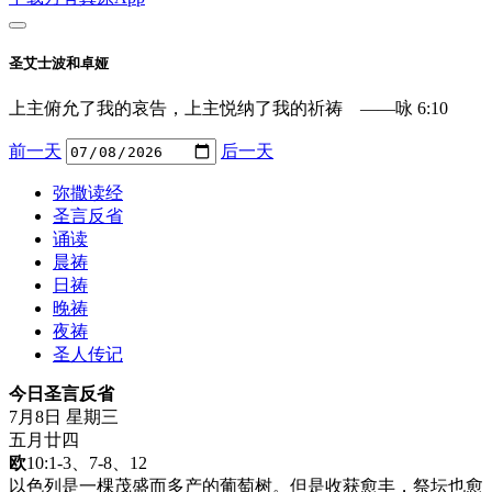
圣艾士波和卓娅
上主俯允了我的哀告，上主悦纳了我的祈祷 ——咏 6:10
前一天
后一天
弥撒读经
圣言反省
诵读
晨祷
日祷
晚祷
夜祷
圣人传记
今日圣言反省
7月8日 星期三
五月廿四
欧
10:1-3、7-8、12
以色列是一棵茂盛而多产的葡萄树。但是收获愈丰，祭坛也愈