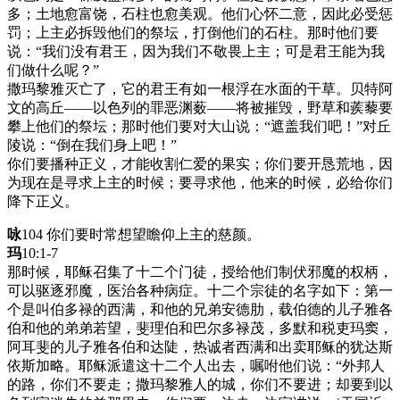
多；土地愈富饶，石柱也愈美观。他们心怀二意，因此必受惩
罚；上主必拆毁他们的祭坛，打倒他们的石柱。那时他们要
说：“我们没有君王，因为我们不敬畏上主；可是君王能为我
们做什么呢？”
撒玛黎雅灭亡了，它的君王有如一根浮在水面的干草。贝特阿
文的高丘——以色列的罪恶渊薮——将被摧毁，野草和蒺藜要
攀上他们的祭坛；那时他们要对大山说：“遮盖我们吧！”对丘
陵说：“倒在我们身上吧！”
你们要播种正义，才能收割仁爱的果实；你们要开恳荒地，因
为现在是寻求上主的时候；要寻求他，他来的时候，必给你们
降下正义。
咏
104 你们要时常想望瞻仰上主的慈颜。
玛
10:1-7
那时候，耶稣召集了十二个门徒，授给他们制伏邪魔的权柄，
可以驱逐邪魔，医治各种病症。十二个宗徒的名字如下：第一
个是叫伯多禄的西满，和他的兄弟安德肋，载伯德的儿子雅各
伯和他的弟弟若望，斐理伯和巴尔多禄茂，多默和税吏玛窦，
阿耳斐的儿子雅各伯和达陡，热诚者西满和出卖耶稣的犹达斯
依斯加略。耶稣派遣这十二个人出去，嘱咐他们说：“外邦人
的路，你们不要走；撒玛黎雅人的城，你们不要进；却要到以