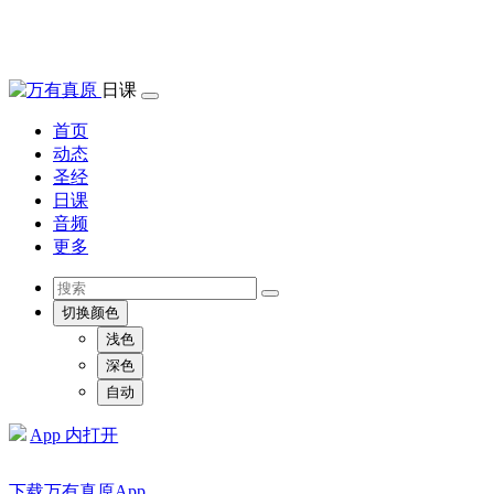
日课
首页
动态
圣经
日课
音频
更多
切换颜色
浅色
深色
自动
App 内打开
下载万有真原App