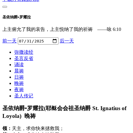
圣依纳爵•罗耀拉
上主俯允了我的哀告，上主悦纳了我的祈祷 ——咏 6:10
前一天
后一天
弥撒读经
圣言反省
诵读
晨祷
日祷
晚祷
夜祷
圣人传记
圣依纳爵•罗耀拉(耶稣会会祖圣纳爵 St. Ignatius of
Loyola) 晚祷
领：
天主，求你快来拯救我；