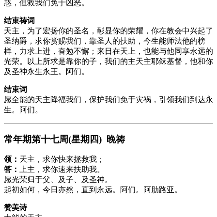
惑，但救我们免于凶恶。
结束祷词
天主，为了宏扬你的圣名，彰显你的荣耀，你在教会中兴起了
圣纳爵，求你赏赐我们，靠圣人的扶助，今生能师法他的榜
样，力求上进，奋勉不懈；来日在天上，也能与他同享永远的
光荣。以上所求是靠你的子，我们的主天主耶稣基督，他和你
及圣神永生永王。阿们。
结束词
愿全能的天主降福我们，保护我们免于灾祸，引领我们到达永
生。阿们。
常年期第十七周(星期四) 晚祷
领：
天主，求你快来拯救我；
答：
上主，求你速来扶助我。
愿光荣归于父、及子、及圣神。
起初如何，今日亦然，直到永远。阿们。阿肋路亚。
赞美诗