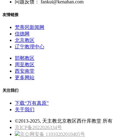
问题反馈： fankui@kenahan.com
友情链接
梵蒂冈新闻网
信德网
北京教区
辽宁教理中心
邯郸教区
周至教区
西安南堂
更多网站
关注我们
下载“万有真原”
关于我们
©2013-2025, 天主教北京教区西什库教堂 所有
京ICP备2022026334号
京公网安备 11010202010405号