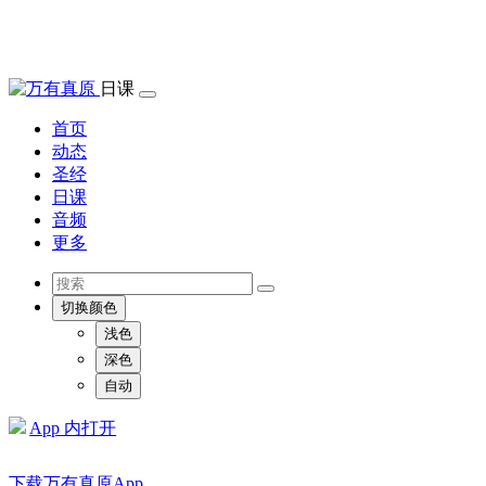
日课
首页
动态
圣经
日课
音频
更多
切换颜色
浅色
深色
自动
App 内打开
下载万有真原App