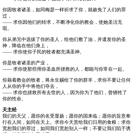
你因牧者诸圣，如同梅瑟一样祈求了你，就赦免了人们的罪
过，
—— 求你因他们的转求，不断净化你的教会，使她圣洁无
瑕。
你从弟兄中选拔了你的圣人，给他们敷了油，并遣发你的圣
神，降临在他们身上，
—— 求你使你子民的牧者都充满圣神。
你是牧者诸圣的产业，
—— 求你使那些用你圣血所拯救的人，都能与你常在一起。
你藉着教会的牧者，将永生赐给了你的群羊，求你不要让任何
人从你的手中将他们夺去，
—— 求你也拯救所有去世的人，因为你为了他们，曾牺牲了
你的性命。
天主经
我们的天父，愿你的名受显扬；愿你的国来临；愿你的旨意奉
行在人间，如同在天上。求你今天赏给我们日用的食粮；求你
宽恕我们的罪过，如同我们宽恕别人一样；不要让我们陷于诱