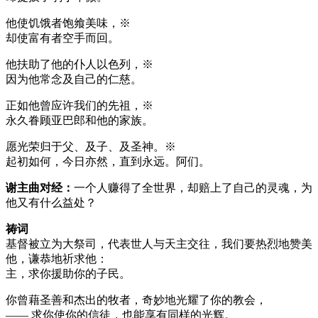
他使饥饿者饱飨美味，※
却使富有者空手而回。
他扶助了他的仆人以色列，※
因为他常念及自己的仁慈。
正如他曾应许我们的先祖，※
永久眷顾亚巴郎和他的家族。
愿光荣归于父、及子、及圣神。※
起初如何，今日亦然，直到永远。阿们。
谢主曲对经：
一个人赚得了全世界，却赔上了自己的灵魂，为
他又有什么益处？
祷词
基督被立为大祭司，代表世人与天主交往，我们要热烈地赞美
他，谦恭地祈求他：
主，求你援助你的子民。
你曾藉圣善和杰出的牧者，奇妙地光耀了你的教会，
—— 求你使你的信徒，也能享有同样的光辉。