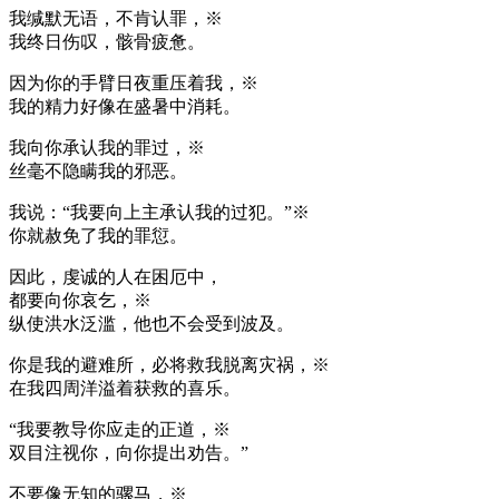
我缄默无语，不肯认罪，※
我终日伤叹，骸骨疲惫。
因为你的手臂日夜重压着我，※
我的精力好像在盛暑中消耗。
我向你承认我的罪过，※
丝毫不隐瞒我的邪恶。
我说：“我要向上主承认我的过犯。”※
你就赦免了我的罪愆。
因此，虔诚的人在困厄中，
都要向你哀乞，※
纵使洪水泛滥，他也不会受到波及。
你是我的避难所，必将救我脱离灾祸，※
在我四周洋溢着获救的喜乐。
“我要教导你应走的正道，※
双目注视你，向你提出劝告。”
不要像无知的骡马，※