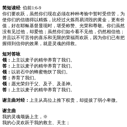
简短读经
伯前1:6-9
你们要欢跃，虽然你们现在必须在种种考验中暂时受些苦，为
使你们的信德得以精炼，比经过火炼而易消毁的黄金，更有价
值，好在耶稣基督显现时，堪受称赞、光荣和尊敬。你们虽然
没有见过他，却爱他；虽然你们如今看不见他，仍然相信他；
并且以不可言传的喜乐和无限的荣福而欢跃，因为你们已有把
握得到信仰的效果，就是灵魂的得救。
短对答咏
领：
上主以麦子的精华养育了我们。
答：
上主以麦子的精华养育了我们。
领：
以岩石中的蜂蜜饱饫了我们。
答：
养育了我们。
领：
愿光荣归于父、及子、及圣神。
答：
上主以麦子的精华养育了我们。
谢主曲对经：
上主从高位上推下权贵，却提拔了弱小卑微。
谢主曲
我的灵魂颂扬上主，※
我的心灵欢跃于我的救主、天主；