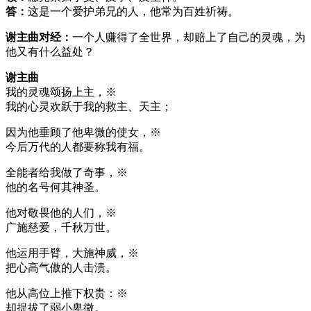
答：
这是一个爱护弟兄的人，他常为百姓祈祷。
谢主曲对经：
一个人赚得了全世界，却赔上了自己的灵魂，为
他又有什么益处？
谢主曲
我的灵魂颂扬上主，※
我的心灵欢跃于我的救主、天主；
因为他垂顾了他卑微的使女，※
今后万代的人都要称我有福。
全能者给我做了奇事，※
他的名号何其神圣。
他对敬畏他的人们，※
广施慈爱，千秋万世。
他运用手臂，大施神威，※
把心高气傲的人击溃。
他从高位上推下权贵：※
却提拔了弱小卑微。