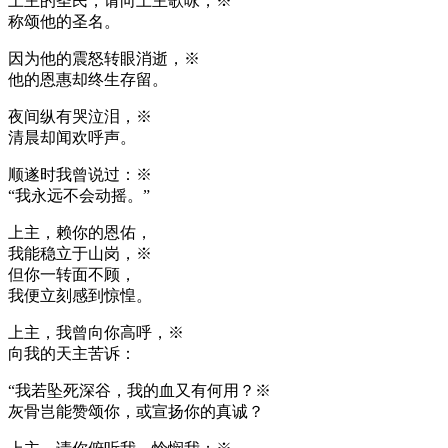
上主的圣民，请向上主歌咏，※
称颂他的圣名。
因为他的震怒转眼消逝，※
他的恩惠却终生存留。
夜间纵有哭泣泪，※
清晨却闻欢呼声。
顺遂时我曾说过：※
“我永远不会动摇。”
上主，赖你的恩佑，
我能稳立于山岗，※
但你一转面不顾，
我便立刻感到惊惶。
上主，我曾向你高呼，※
向我的天主苦诉：
“我若坠死深谷，我的血又有何用？※
灰骨岂能赞颂你，或宣扬你的真诚？