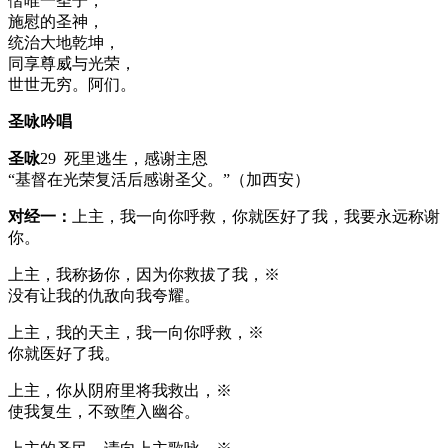
偕唯一圣子，
施慰的圣神，
统治大地乾坤，
同享尊威与光荣，
世世无穷。阿们。
圣咏吟唱
圣咏
29 死里逃生，感谢主恩
“基督在光荣复活后感谢圣父。”（加西安）
对经一：
上主，我一向你呼救，你就医好了我，我要永远称谢
你。
上主，我称扬你，因为你救拔了我，※
没有让我的仇敌向我夸耀。
上主，我的天主，我一向你呼救，※
你就医好了我。
上主，你从阴府里将我救出，※
使我复生，不致堕入幽谷。