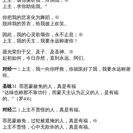
上主，请你俯听我，怜悯我；※
上主，求你助佑我。”
你把我的悲哀化为舞蹈，※
脱掉我的苦衣，给我披上欢笑。
因此，我的心灵歌颂你，永不止息；※
上主，我的天主，我要永远称谢你！
愿光荣归于父、及子、及圣神。※
起初如何，今日亦然，直到永远。阿们。
对经一：
上主，我一向你呼救，你就医好了我，我要永远称谢
你。
圣咏
31 罪恶蒙赦免的人，真是有福
“达味也称那不靠功行，而蒙天主认为正义的人，是有福
的。”（罗4:6）
对经二：
上主不责怪的人，真是有福。
罪恶蒙赦免，过犯被遮掩的人，真是有福，※
上主不责怪，心中无欺诈的人，真是有福。