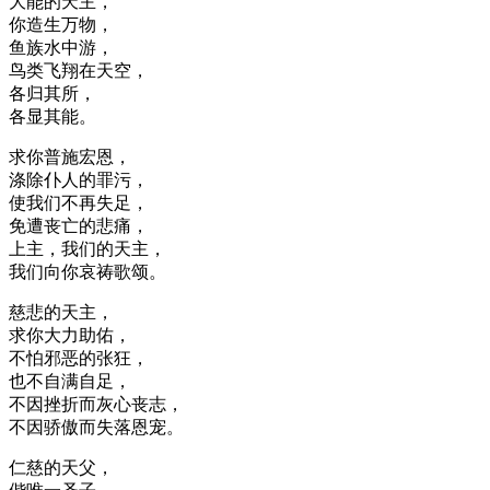
大能的天主，
你造生万物，
鱼族水中游，
鸟类飞翔在天空，
各归其所，
各显其能。
求你普施宏恩，
涤除仆人的罪污，
使我们不再失足，
免遭丧亡的悲痛，
上主，我们的天主，
我们向你哀祷歌颂。
慈悲的天主，
求你大力助佑，
不怕邪恶的张狂，
也不自满自足，
不因挫折而灰心丧志，
不因骄傲而失落恩宠。
仁慈的天父，