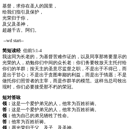
基督，求你在圣人的国里，
给我们指引及保护，
光荣归于你，
及父及圣神，
超越千古。阿们。
--wd start--
简短读经
伯前5:1-4
我这同为长老的，为基督苦难作证的，以及同享那将要显示的
光荣的人，劝勉你们中间的众长老：你们务要牧放天主托付给
你们的羊群；按天主的圣意尽监督之职，不是出于不得已，而
是出于甘心；不是出于贪图卑鄙的利益，而是出于情愿；不是
做托你们照管者的主宰，而是作群羊的模范。这样当总司牧出
现时，你们必要接受那不朽的荣冠。
短对答咏
领：
这是一个爱护弟兄的人，他常为百姓祈祷。
答：
这是一个爱护弟兄的人，他常为百姓祈祷。
领：
他为自己的弟兄牺牲了性命。
答：
他常为百姓祈祷。
领：
愿光荣归于父、及子、及圣神。