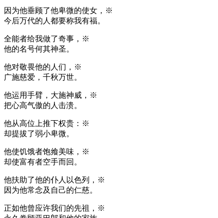
因为他垂顾了他卑微的使女，※
今后万代的人都要称我有福。
全能者给我做了奇事，※
他的名号何其神圣。
他对敬畏他的人们，※
广施慈爱，千秋万世。
他运用手臂，大施神威，※
把心高气傲的人击溃。
他从高位上推下权贵：※
却提拔了弱小卑微。
他使饥饿者饱飨美味，※
却使富有者空手而回。
他扶助了他的仆人以色列，※
因为他常念及自己的仁慈。
正如他曾应许我们的先祖，※