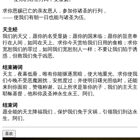
求你恩赐已亡的亲友恩人，参加你诸圣的行列，
—— 使我们有朝一日也能与诸圣为伍。
天主经
我们的天父，愿你的名受显扬；愿你的国来临；愿你的旨意奉
行在人间，如同在天上。求你今天赏给我们日用的食粮；求你
宽恕我们的罪过，如同我们宽恕别人一样；不要让我们陷于诱
惑，但救我们免于凶恶。
结束祷词
天主，夜幕低垂，唯有你能驱逐黑暗，使大地重光。求你使我
们今晚不受恶魔困扰，安然度过；并使明日曙光照临时，还能
来到你面前，赞颂称谢。以上所求是靠你的子，我们的主天主
耶稣基督，他和你及圣神永生永王。阿们。
结束词
愿全能的天主降福我们，保护我们免于灾祸，引领我们到达永
生。阿们。
喜欢