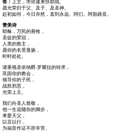
答：
上主，求你速来扶助我。
愿光荣归于父、及子、及圣神。
起初如何，今日亦然，直到永远。阿们。阿肋路亚。
赞美诗
耶稣，万民的善牧，
圣徒的荣冠，
人类的救主，
愿你的名受显扬，
时时处处。
请垂视圣依纳爵·罗耀拉的转求，
巩固你的教会，
领导你的子民，
战胜邪恶，
光荣上主。
我们向圣人致敬，
他一生追随你的脚步，
孝爱天父，
以言以行，
为福音作证不辞辛苦。