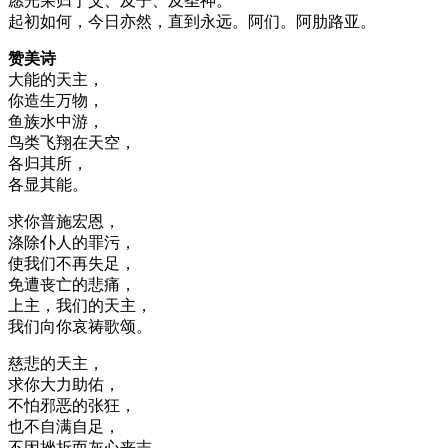
愿光荣归于父、及子、及圣神。
起初如何，今日亦然，直到永远。阿们。阿肋路亚。
赞美诗
大能的天主，
你造生万物，
鱼族水中游，
鸟类飞翔在天空，
各归其所，
各显其能。
求你普施宏恩，
涤除仆人的罪污，
使我们不再失足，
免遭丧亡的悲痛，
上主，我们的天主，
我们向你哀祷歌颂。
慈悲的天主，
求你大力助佑，
不怕邪恶的张狂，
也不自满自足，
不因挫折而灰心丧志，