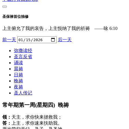
圣保禄首位独修
上主俯允了我的哀告，上主悦纳了我的祈祷 ——咏 6:10
前一天
后一天
弥撒读经
圣言反省
诵读
晨祷
日祷
晚祷
夜祷
圣人传记
常年期第一周(星期四) 晚祷
领：
天主，求你快来拯救我；
答：
上主，求你速来扶助我。