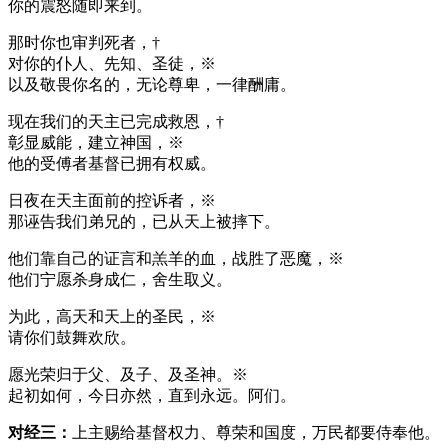
你的震怒随即来到。
那时你也审判死者，†
对你的仆人、先知、圣徒，※
以及敬畏你名的，无论尊卑，一律酬庸。
现在我们的天主已完成救恩，†
彰显威能，建立神国，※
他的受傅者基督已拥有权威。
日夜在天主面前的控诉者，※
那诬告我们弟兄的，已从天上被摔下。
他们靠自己的证言和羔羊的血，战胜了恶魔，※
他们宁愿杀身成仁，舍生取义。
为此，高天和天上的圣民，※
请你们鼓舞欢欣。
愿光荣归于父、及子、及圣神。※
起初如何，今日亦然，直到永远。阿们。
对经三：
上主赐给基督权力、尊荣和国度，万民都要侍奉他。