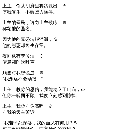
上主，你从阴府里将我救出，※
使我复生，不致堕入幽谷。
上主的圣民，请向上主歌咏，※
称颂他的圣名。
因为他的震怒转眼消逝，※
他的恩惠却终生存留。
夜间纵有哭泣泪，※
清晨却闻欢呼声。
顺遂时我曾说过：※
“我永远不会动摇。”
上主，赖你的恩佑，我能稳立于山岗，※
但你一转面不顾，我便立刻感到惊惶。
上主，我曾向你高呼，※
向我的天主苦诉：
“我若坠死深谷，我的血又有何用？※
灰骨岂能赞颂你，或宣扬你的真诚？