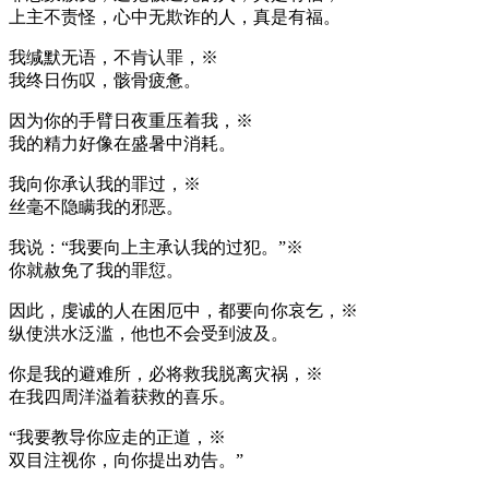
上主不责怪，心中无欺诈的人，真是有福。
我缄默无语，不肯认罪，※
我终日伤叹，骸骨疲惫。
因为你的手臂日夜重压着我，※
我的精力好像在盛暑中消耗。
我向你承认我的罪过，※
丝毫不隐瞒我的邪恶。
我说：“我要向上主承认我的过犯。”※
你就赦免了我的罪愆。
因此，虔诚的人在困厄中，都要向你哀乞，※
纵使洪水泛滥，他也不会受到波及。
你是我的避难所，必将救我脱离灾祸，※
在我四周洋溢着获救的喜乐。
“我要教导你应走的正道，※
双目注视你，向你提出劝告。”