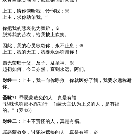
上主，请你俯听我，怜悯我；※
上主，求你助佑我。”
你把我的悲哀化为舞蹈，※
脱掉我的苦衣，给我披上欢笑。
因此，我的心灵歌颂你，永不止息；※
上主，我的天主，我要永远称谢你！
愿光荣归于父、及子、及圣神。※
起初如何，今日亦然，直到永远。阿们。
对经一：
上主，我一向你呼救，你就医好了我，我要永远称谢
你。
圣咏
31 罪恶蒙赦免的人，真是有福
“达味也称那不靠功行，而蒙天主认为正义的人，是有福
的。”（罗4:6）
对经二：
上主不责怪的人，真是有福。
罪恶蒙赦免，过犯被遮掩的人，真是有福，※