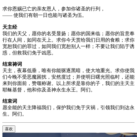
求你恩赐已亡的亲友恩人，参加你诸圣的行列，
—— 使我们有朝一日也能与诸圣为伍。
天主经
我们的天父，愿你的名受显扬；愿你的国来临；愿你的旨意奉
行在人间，如同在天上。求你今天赏给我们日用的食粮；求你
宽恕我们的罪过，如同我们宽恕别人一样；不要让我们陷于诱
惑，但救我们免于凶恶。
结束祷词
天主，夜幕低垂，唯有你能驱逐黑暗，使大地重光。求你使我
们今晚不受恶魔困扰，安然度过；并使明日曙光照临时，还能
来到你面前，赞颂称谢。以上所求是靠你的子，我们的主天主
耶稣基督，他和你及圣神永生永王。阿们。
结束词
愿全能的天主降福我们，保护我们免于灾祸，引领我们到达永
生。阿们。
喜欢