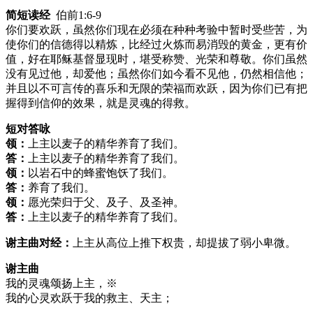
简短读经
伯前1:6-9
你们要欢跃，虽然你们现在必须在种种考验中暂时受些苦，为
使你们的信德得以精炼，比经过火炼而易消毁的黄金，更有价
值，好在耶稣基督显现时，堪受称赞、光荣和尊敬。你们虽然
没有见过他，却爱他；虽然你们如今看不见他，仍然相信他；
并且以不可言传的喜乐和无限的荣福而欢跃，因为你们已有把
握得到信仰的效果，就是灵魂的得救。
短对答咏
领：
上主以麦子的精华养育了我们。
答：
上主以麦子的精华养育了我们。
领：
以岩石中的蜂蜜饱饫了我们。
答：
养育了我们。
领：
愿光荣归于父、及子、及圣神。
答：
上主以麦子的精华养育了我们。
谢主曲对经：
上主从高位上推下权贵，却提拔了弱小卑微。
谢主曲
我的灵魂颂扬上主，※
我的心灵欢跃于我的救主、天主；