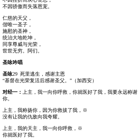
不因骄傲而失落恩宠。
仁慈的天父，
偕唯一圣子，
施慰的圣神，
统治大地乾坤，
同享尊威与光荣，
世世无穷。阿们。
圣咏吟唱
圣咏
29 死里逃生，感谢主恩
“基督在光荣复活后感谢圣父。”（加西安）
对经一：
上主，我一向你呼救，你就医好了我，我要永远称谢
你。
上主，我称扬你，因为你救拔了我，※
没有让我的仇敌向我夸耀。
上主，我的天主，我一向你呼救，※
你就医好了我。