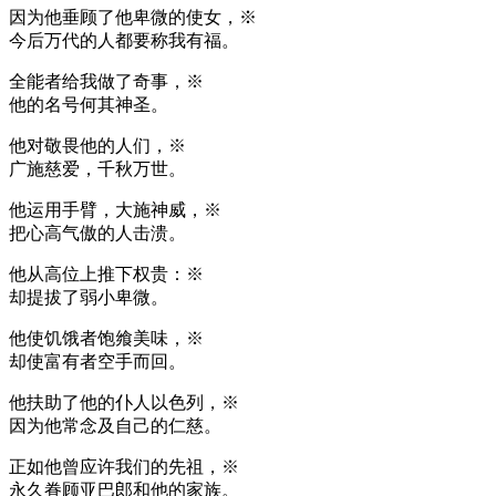
因为他垂顾了他卑微的使女，※
今后万代的人都要称我有福。
全能者给我做了奇事，※
他的名号何其神圣。
他对敬畏他的人们，※
广施慈爱，千秋万世。
他运用手臂，大施神威，※
把心高气傲的人击溃。
他从高位上推下权贵：※
却提拔了弱小卑微。
他使饥饿者饱飨美味，※
却使富有者空手而回。
他扶助了他的仆人以色列，※
因为他常念及自己的仁慈。
正如他曾应许我们的先祖，※
永久眷顾亚巴郎和他的家族。