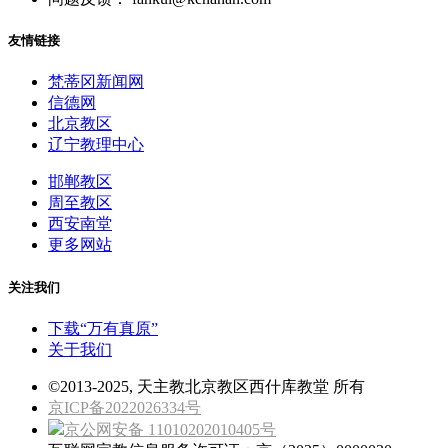
友情链接
梵蒂冈新闻网
信德网
北京教区
辽宁教理中心
邯郸教区
周至教区
西安南堂
更多网站
关注我们
下载“万有真原”
关于我们
©2013-2025, 天主教北京教区西什库教堂 所有
京ICP备2022026334号
京公网安备 11010202010405号