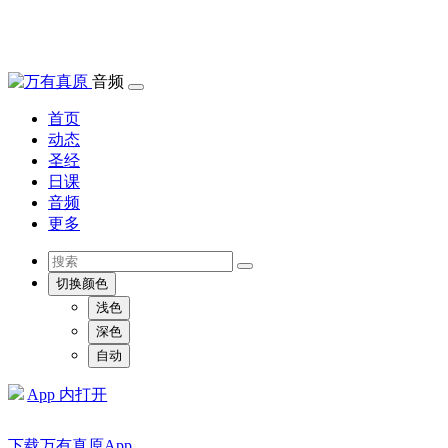
音频
首页
动态
圣经
日课
音频
更多
切换颜色
浅色
深色
自动
App 内打开
下载万有真原App