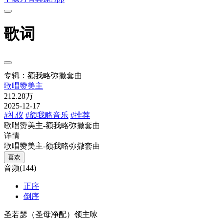
歌词
专辑：额我略弥撒套曲
歌唱赞美主
212.28万
2025-12-17
#礼仪
#额我略音乐
#推荐
歌唱赞美主-额我略弥撒套曲
详情
歌唱赞美主-额我略弥撒套曲
喜欢
音频(144)
正序
倒序
圣若瑟（圣母净配）领主咏