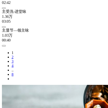
02:42
主受洗-进堂咏
1.36万
03:05
主显节—领主咏
1.03万
00:40
1
2
3
4
..
8