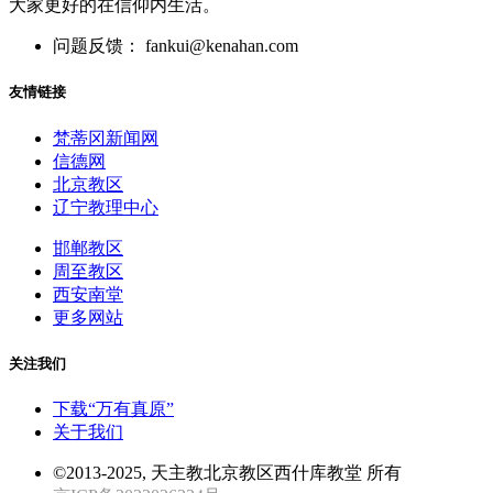
大家更好的在信仰内生活。
问题反馈： fankui@kenahan.com
友情链接
梵蒂冈新闻网
信德网
北京教区
辽宁教理中心
邯郸教区
周至教区
西安南堂
更多网站
关注我们
下载“万有真原”
关于我们
©2013-2025, 天主教北京教区西什库教堂 所有