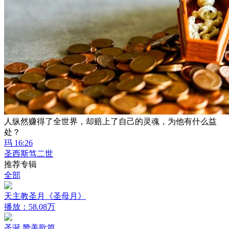
人纵然赚得了全世界，却赔上了自己的灵魂，为他有什么益
处？
玛 16:26
圣西斯笃二世
推荐专辑
全部
天主教圣月《圣母月》
播放：58.08万
圣诞 赞美歌篇