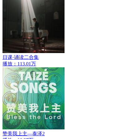
日课·诵读二合集
播放：113.01万
赞美我上主—泰泽2