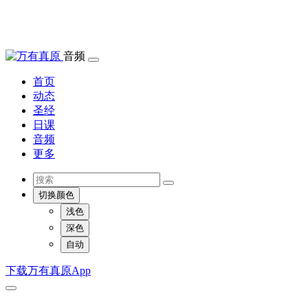
音频
首页
动态
圣经
日课
音频
更多
切换颜色
浅色
深色
自动
下载万有真原App