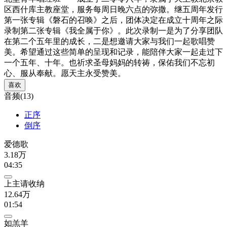
区西什库主教座堂，服务每周日晚六点的弥撒。继五周年发行
第一张专辑《磐石的召唤》之后，团体决定在成立十周年之际
录制第二张专辑《我全属于你》。此次录制一是为了分享团队
在第二个五年里的成长，二是想邀请大家与我们一起歌唱赞
美。希望通过这些简单的呈现和记录，能陪伴大家一起走过下
一个五年、十年。也祈求圣母妈妈的转祷，保佑我们不忘初
心、服从奉献。愿天主永受赞美。
喜欢
音频(13)
正序
倒序
爱德歌
3.18万
04:35
上主请收纳
12.64万
01:54
如羔羊