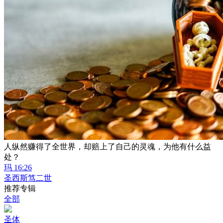
人纵然赚得了全世界，却赔上了自己的灵魂，为他有什么益
处？
玛 16:26
圣西斯笃二世
推荐专辑
全部
圣体