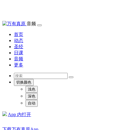
音频
首页
动态
圣经
日课
音频
更多
切换颜色
浅色
深色
自动
App 内打开
下载万有真原App