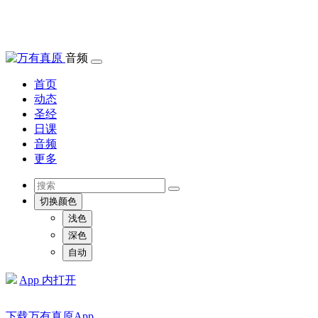
音频
首页
动态
圣经
日课
音频
更多
切换颜色
浅色
深色
自动
App 内打开
下载万有真原App