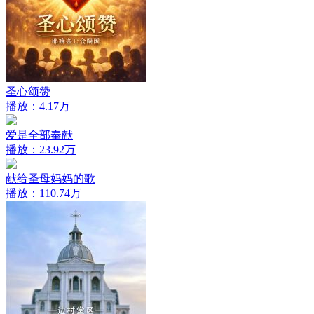
圣心颂赞
播放：4.17万
爱是全部奉献
播放：23.92万
献给圣母妈妈的歌
播放：110.74万