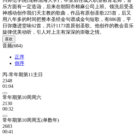
州师范学院(现称渤海大学)，毕业后任成人职业教育老师，音
乐方面有一定造诣，后来在朝阳市棉麻公司上班。领洗后受圣
神感动创作我们天主教的歌曲，作品有原创圣歌225首，后又
用八年多的时间把整本圣经金句谱成金句短歌，有886首，平
日弥撒进堂咏62首，共计1173首原创圣歌。他创作的教会音乐
旋律优美动听，引人对上主有深深的崇敬之情。
喜欢
音频(684)
正序
倒序
丙-常年期第11主日
2348
01:04
常年期第10周周六
2130
00:32
常年期第10周周五(单数年)
2683
00:41