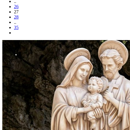
..
26
27
28
..
35