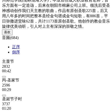
州师范学院(现称渤海大学)，毕业后任成人职业教育老师，音
乐方面有一定造诣，后来在朝阳市棉麻公司上班。领洗后受圣
神感动创作我们天主教的歌曲，作品有原创圣歌225首，后又
用八年多的时间把整本圣经金句谱成金句短歌，有886首，平
日弥撒进堂咏62首，共计1173首原创圣歌。他创作的教会音乐
旋律优美动听，引人对上主有深深的崇敬之情。
喜欢
音频(684)
正序
倒序
主显节
2832
00:42
丙-圣家节
2596
00:29
圣诞节子时
3737
01:20