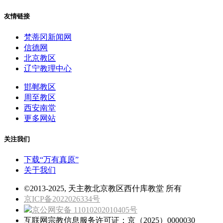
友情链接
梵蒂冈新闻网
信德网
北京教区
辽宁教理中心
邯郸教区
周至教区
西安南堂
更多网站
关注我们
下载“万有真原”
关于我们
©2013-2025, 天主教北京教区西什库教堂 所有
京ICP备2022026334号
京公网安备 11010202010405号
互联网宗教信息服务许可证：京（2025）0000030