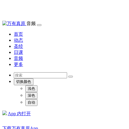
音频
首页
动态
圣经
日课
音频
更多
切换颜色
浅色
深色
自动
App 内打开
下载万有真原App