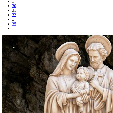
..
30
31
32
..
35