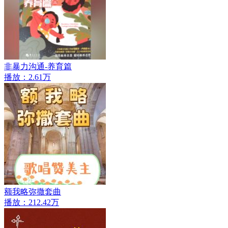
非暴力沟通-养育篇
播放：2.61万
额我略弥撒套曲
播放：212.42万