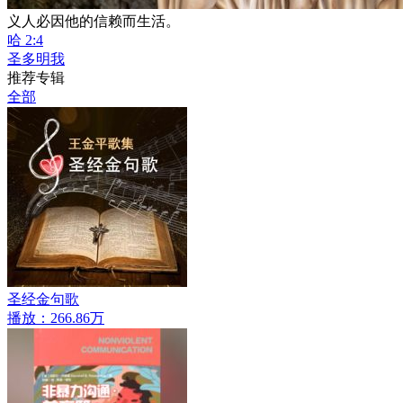
义人必因他的信赖而生活。
哈 2:4
圣多明我
推荐专辑
全部
圣经金句歌
播放：266.86万