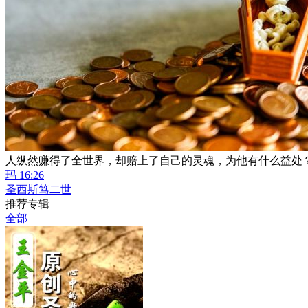
人纵然赚得了全世界，却赔上了自己的灵魂，为他有什么益处
玛 16:26
圣西斯笃二世
推荐专辑
全部