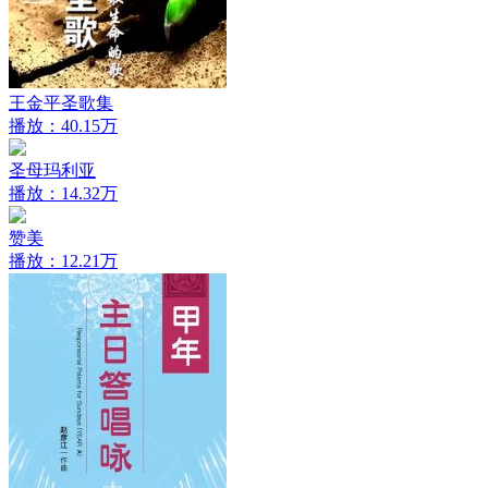
王金平圣歌集
播放：40.15万
圣母玛利亚
播放：14.32万
赞美
播放：12.21万