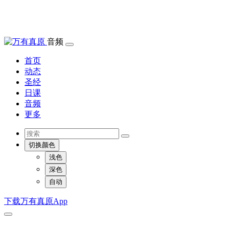
音频
首页
动态
圣经
日课
音频
更多
切换颜色
浅色
深色
自动
下载万有真原App