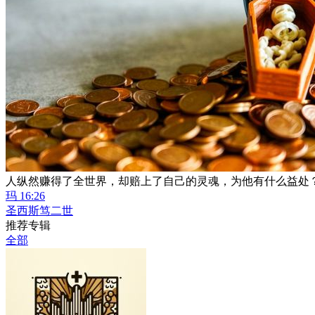
人纵然赚得了全世界，却赔上了自己的灵魂，为他有什么益处
玛 16:26
圣西斯笃二世
推荐专辑
全部