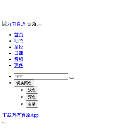
音频
首页
动态
圣经
日课
音频
更多
切换颜色
浅色
深色
自动
下载万有真原App