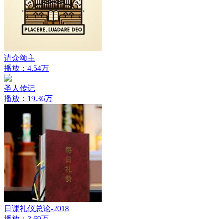
请众颂主
播放：4.54万
圣人传记
播放：19.36万
日课礼仪总论-2018
播放：3.69万