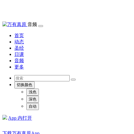
音频
首页
动态
圣经
日课
音频
更多
切换颜色
浅色
深色
自动
App 内打开
下载万有真原App