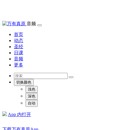
音频
首页
动态
圣经
日课
音频
更多
切换颜色
浅色
深色
自动
App 内打开
下载万有真原App