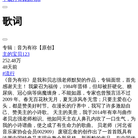
歌词
专辑：音为有祢【原创】
主的宝贝123
252.48万
48天前
#流行
《音为有祢》是我和贝志强老师默契的作品，专辑面世，首先
感谢天主！ 我蒙召为福传，1984年晋铎，但却被肝硬化、糖
尿病、冠心病等病魔缠身，不能如愿，专家也曾预言活不过
2009 年。春无百花秋无月，夏无凉风冬无雪；只要主爱在心
头，都是赞美好时节。在漫长的疗养中，我写了许多激励自
己、赞美主的小诗歌。 天主的美意，我于2014年有幸与曲作
者贝志强老师相识。他如同天主在人鼻孔内吹了一口生气，为
我的小诗谱曲，使之成了有生命力的歌曲。 贝老师（河北省
音乐家协会会员002909） 废寝忘食的创作出了一首首既具有