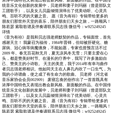
浓厚中国特色又表现出教会新风格、新面貌的作品。在中国传
统音乐文化创新的发展中，贝老师和妻子刘玛丽（曾是部队文
工团歌手），以及女儿贝蕊倾情演绎出了优美动听、心灵共
鸣、百听不厌的天籁之音。 愿《音为有祢》专辑带给更多的
朋友们那世外天堂的喜乐，陪伴朋友们天乡之旅，一路顺风！
陈若瑟 索取歌谱及伴奏请联系贝志强 微信号：w925249245
详情
《音为有祢》是我和贝志强老师默契的作品，专辑面世，首先
感谢天主！ 我蒙召为福传，1984年晋铎，但却被肝硬化、糖
尿病、冠心病等病魔缠身，不能如愿，专家也曾预言活不过
2009 年。春无百花秋无月，夏无凉风冬无雪；只要主爱在心
头，都是赞美好时节。在漫长的疗养中，我写了许多激励自
己、赞美主的小诗歌。 天主的美意，我于2014年有幸与曲作
者贝志强老师相识。他如同天主在人鼻孔内吹了一口生气，为
我的小诗谱曲，使之成了有生命力的歌曲。 贝老师（河北省
音乐家协会会员002909） 废寝忘食的创作出了一首首既具有
浓厚中国特色又表现出教会新风格、新面貌的作品。在中国传
统音乐文化创新的发展中，贝老师和妻子刘玛丽（曾是部队文
工团歌手），以及女儿贝蕊倾情演绎出了优美动听、心灵共
鸣、百听不厌的天籁之音。 愿《音为有祢》专辑带给更多的
朋友们那世外天堂的喜乐，陪伴朋友们天乡之旅，一路顺风！
陈若瑟 索取歌谱及伴奏请联系贝志强 微信号：w925249245