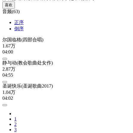
喜欢
音频(63)
正序
倒序
尔国临格(四部合唱)
1.67万
04:00
静与动(教会歌曲处女作)
2.87万
04:55
圣诞快乐(圣诞歌曲2017)
1.04万
04:02
1
2
3