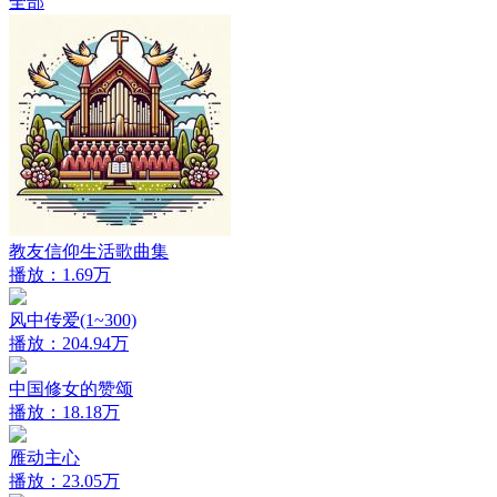
全部
教友信仰生活歌曲集
播放：1.69万
风中传爱(1~300)
播放：204.94万
中国修女的赞颂
播放：18.18万
雁动主心
播放：23.05万