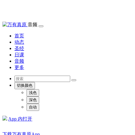
音频
首页
动态
圣经
日课
音频
更多
切换颜色
浅色
深色
自动
App 内打开
下载万有真原App