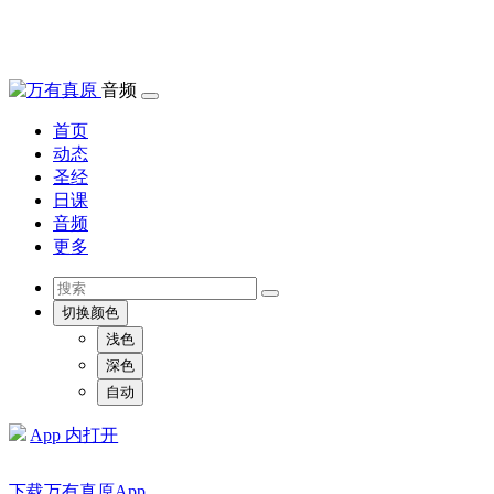
音频
首页
动态
圣经
日课
音频
更多
切换颜色
浅色
深色
自动
App 内打开
下载万有真原App