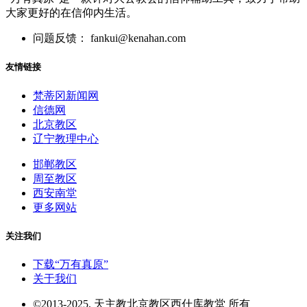
大家更好的在信仰内生活。
问题反馈： fankui@kenahan.com
友情链接
梵蒂冈新闻网
信德网
北京教区
辽宁教理中心
邯郸教区
周至教区
西安南堂
更多网站
关注我们
下载“万有真原”
关于我们
©2013-2025, 天主教北京教区西什库教堂 所有