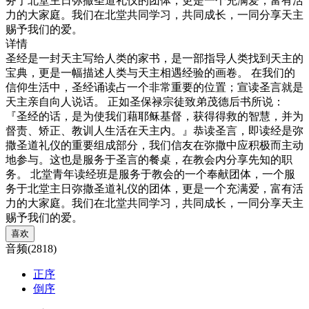
务于北堂主日弥撒圣道礼仪的团体，更是一个充满爱，富有活
力的大家庭。我们在北堂共同学习，共同成长，一同分享天主
赐予我们的爱。
详情
圣经是一封天主写给人类的家书，是一部指导人类找到天主的
宝典，更是一幅描述人类与天主相遇经验的画卷。 在我们的
信仰生活中，圣经诵读占一个非常重要的位置；宣读圣言就是
天主亲自向人说话。 正如圣保禄宗徒致弟茂德后书所说：
『圣经的话，是为使我们藉耶稣基督，获得得救的智慧，并为
督责、矫正、教训人生活在天主内。』恭读圣言，即读经是弥
撒圣道礼仪的重要组成部分，我们信友在弥撒中应积极而主动
地参与。这也是服务于圣言的餐桌，在教会内分享先知的职
务。 北堂青年读经班是服务于教会的一个奉献团体，一个服
务于北堂主日弥撒圣道礼仪的团体，更是一个充满爱，富有活
力的大家庭。我们在北堂共同学习，共同成长，一同分享天主
赐予我们的爱。
喜欢
音频(2818)
正序
倒序