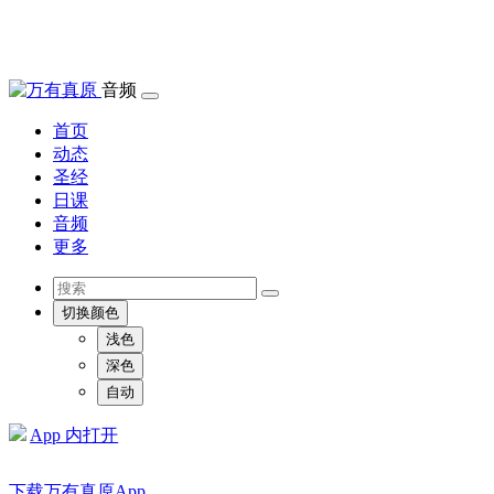
音频
首页
动态
圣经
日课
音频
更多
切换颜色
浅色
深色
自动
App 内打开
下载万有真原App