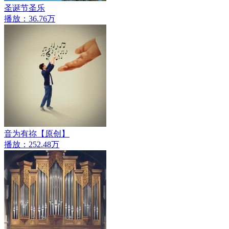
圣诞节圣乐
播放：36.76万
音为有祢【原创】
播放：252.48万