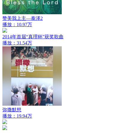
赞美我上主—泰泽2
播放：10.97万
2014年首届“真理杯”获奖歌曲
播放：31.54万
弥撒默想
播放：19.94万