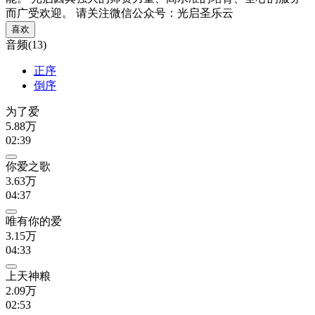
而广受欢迎。 请关注微信公众号：光启圣乐云
喜欢
音频(13)
正序
倒序
为了爱
5.88万
02:39
你爱之歌
3.63万
04:37
唯有你的爱
3.15万
04:33
上天神粮
2.09万
02:53