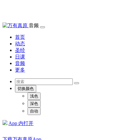
音频
首页
动态
圣经
日课
音频
更多
切换颜色
浅色
深色
自动
App 内打开
下载万有真原App