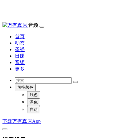
音频
首页
动态
圣经
日课
音频
更多
切换颜色
浅色
深色
自动
下载万有真原App