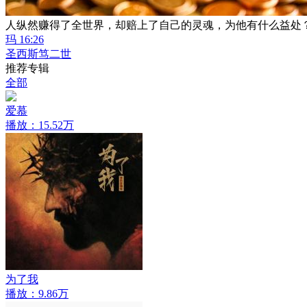
人纵然赚得了全世界，却赔上了自己的灵魂，为他有什么益处
玛 16:26
圣西斯笃二世
推荐专辑
全部
爱慕
播放：15.52万
为了我
播放：9.86万