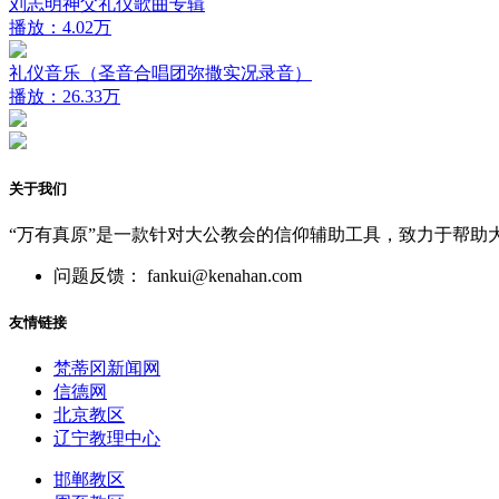
刘志明神父礼仪歌曲专辑
播放：4.02万
礼仪音乐（圣音合唱团弥撒实况录音）
播放：26.33万
关于我们
“万有真原”是一款针对大公教会的信仰辅助工具，致力于帮助
问题反馈： fankui@kenahan.com
友情链接
梵蒂冈新闻网
信德网
北京教区
辽宁教理中心
邯郸教区