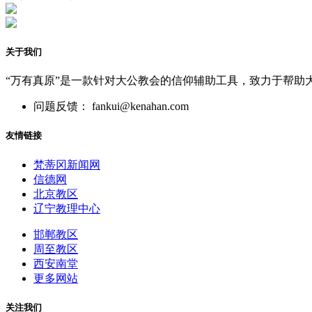
关于我们
“万有真原”是一款针对大公教会的信仰辅助工具，致力于帮助
问题反馈： fankui@kenahan.com
友情链接
梵蒂冈新闻网
信德网
北京教区
辽宁教理中心
邯郸教区
周至教区
西安南堂
更多网站
关注我们