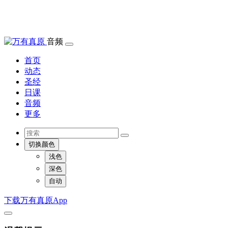
音频
首页
动态
圣经
日课
音频
更多
切换颜色
浅色
深色
自动
下载万有真原App