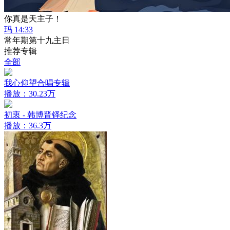
你真是天主子！
玛 14:33
常年期第十九主日
推荐专辑
全部
我心仰望合唱专辑
播放：30.23万
初衷 - 韩博晋铎纪念
播放：36.3万