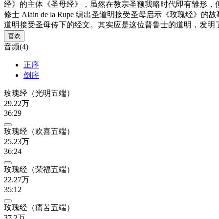
经》的主体《圣母经》，虽然在教宗圣额我略时代即有雏形，但
修士 Alain de la Rupe 编出圣道明接受圣母启示《玫瑰
道明接受圣母传下的经文。其实应是这位普鲁士的道明，发明
喜欢
音频(4)
正序
倒序
玫瑰经（光明五端）
29.22万
36:29
玫瑰经（欢喜五端）
25.23万
36:24
玫瑰经（荣福五端）
22.27万
35:12
玫瑰经（痛苦五端）
37.2万