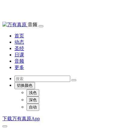
音频
首页
动态
圣经
日课
音频
更多
切换颜色
浅色
深色
自动
下载万有真原App