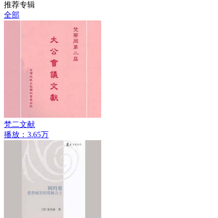
推荐专辑
全部
梵二文献
播放：3.65万