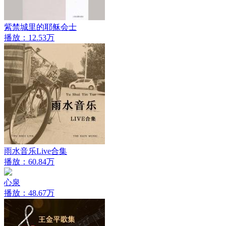
紫禁城里的耶稣会士
播放：12.53万
雨水音乐Live合集
播放：60.84万
心泉
播放：48.67万