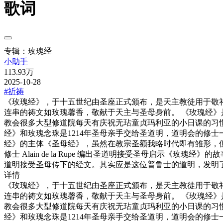
歌词
专辑：玫瑰经
小助手
113.93万
2025-10-28
#祈祷
《玫瑰经》，于十五世纪由圣座正式颁布，是天主教徒用于敬礼圣母玛
连串的祷文如玫瑰馨香，敬献于天主与圣母身前。 《玫瑰经》
教会很多大型修道院每天有庆祝无玷童贞玛利亚的小日课的习惯
经》和玫瑰念珠是1214年圣母亲手交给圣道明，道明会的修
经》的主体《圣母经》，虽然在教宗圣额我略时代即有雏形，但
修士 Alain de la Rupe 编出圣道明接受圣母启示《玫瑰
道明接受圣母传下的经文。其实应是这位普鲁士的道明，发明
详情
《玫瑰经》，于十五世纪由圣座正式颁布，是天主教徒用于敬礼圣母玛
连串的祷文如玫瑰馨香，敬献于天主与圣母身前。 《玫瑰经》
教会很多大型修道院每天有庆祝无玷童贞玛利亚的小日课的习惯
经》和玫瑰念珠是1214年圣母亲手交给圣道明，道明会的修