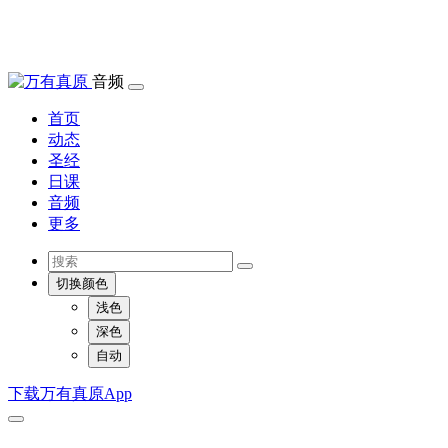
音频
首页
动态
圣经
日课
音频
更多
切换颜色
浅色
深色
自动
下载万有真原App