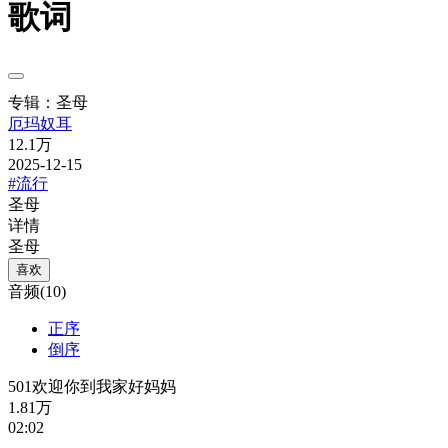
歌词
专辑：圣母
厄玛奴耳
12.1万
2025-12-15
#流行
圣母
详情
圣母
喜欢
音频(10)
正序
倒序
501欢迎你到我家好妈妈
1.81万
02:02