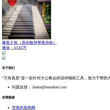
馨香之祭（原创敬拜赞美诗歌）
播放：43.82万
关于我们
“万有真原”是一款针对大公教会的信仰辅助工具，致力于帮助
问题反馈： fankui@kenahan.com
友情链接
梵蒂冈新闻网