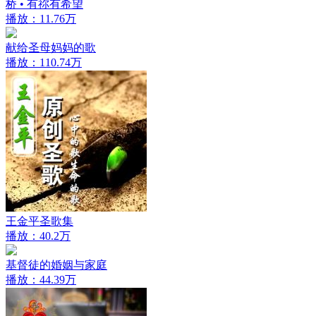
桥 • 有祢有希望
播放：11.76万
献给圣母妈妈的歌
播放：110.74万
王金平圣歌集
播放：40.2万
基督徒的婚姻与家庭
播放：44.39万