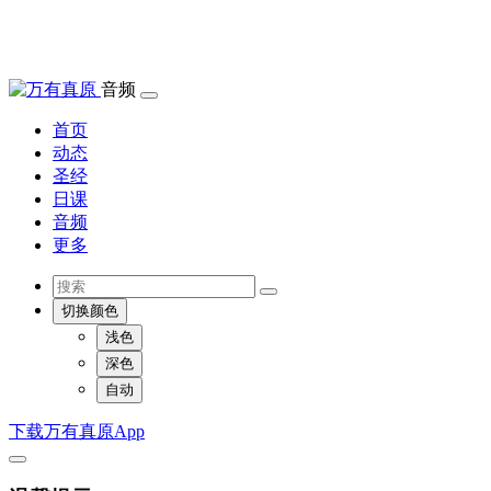
音频
首页
动态
圣经
日课
音频
更多
切换颜色
浅色
深色
自动
下载万有真原App