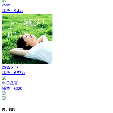
圣神
播放：9.4万
颂扬之声
播放：6.53万
每日圣言
播放：6320
关于我们