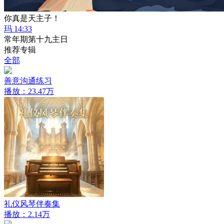
你真是天主子！
玛 14:33
常年期第十九主日
推荐专辑
全部
善意沟通练习
播放：23.47万
礼仪风琴伴奏集
播放：2.14万