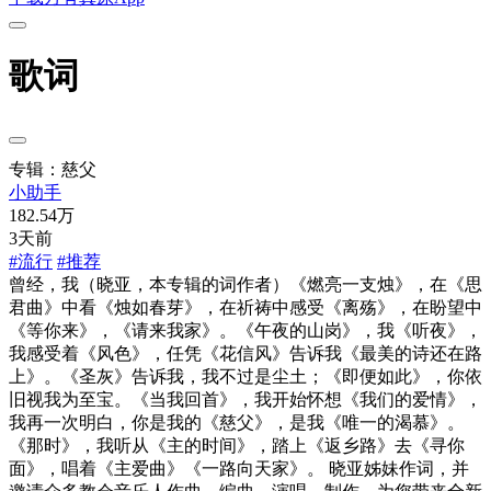
歌词
专辑：慈父
小助手
182.54万
3天前
#流行
#推荐
曾经，我（晓亚，本专辑的词作者）《燃亮一支烛》，在《思
君曲》中看《烛如春芽》，在祈祷中感受《离殇》，在盼望中
《等你来》，《请来我家》。《午夜的山岗》，我《听夜》，
我感受着《风色》，任凭《花信风》告诉我《最美的诗还在路
上》。《圣灰》告诉我，我不过是尘土；《即便如此》，你依
旧视我为至宝。《当我回首》，我开始怀想《我们的爱情》，
我再一次明白，你是我的《慈父》，是我《唯一的渴慕》。
《那时》，我听从《主的时间》，踏上《返乡路》去《寻你
面》，唱着《主爱曲》《一路向天家》。 晓亚姊妹作词，并