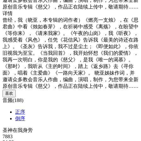
邀请众多教会音乐人作曲，编曲，演唱，制作，为您带来全新
原创音乐专辑《慈父》，作品正在陆续上传中，敬请期待……
详情
曾经，我（晓亚，本专辑的词作者）《燃亮一支烛》，在《思
君曲》中看《烛如春芽》，在祈祷中感受《离殇》，在盼望中
《等你来》，《请来我家》。《午夜的山岗》，我《听夜》，
我感受着《风色》，任凭《花信风》告诉我《最美的诗还在路
上》。《圣灰》告诉我，我不过是尘土；《即便如此》，你依
旧视我为至宝。《当我回首》，我开始怀想《我们的爱情》，
我再一次明白，你是我的《慈父》，是我《唯一的渴慕》。
《那时》，我听从《主的时间》，踏上《返乡路》去《寻你
面》，唱着《主爱曲》《一路向天家》。 晓亚姊妹作词，并
邀请众多教会音乐人作曲，编曲，演唱，制作，为您带来全新
原创音乐专辑《慈父》，作品正在陆续上传中，敬请期待……
喜欢
音频(188)
正序
倒序
圣神在我身旁
7883