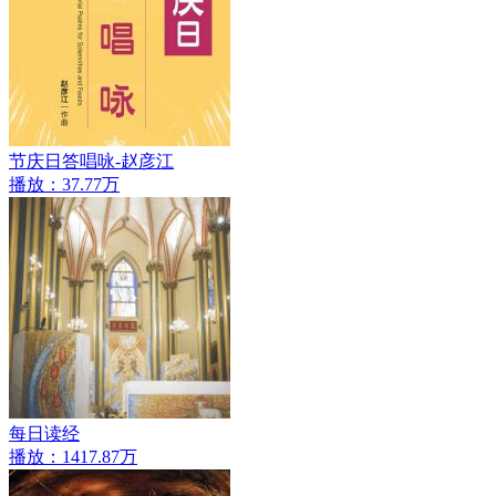
节庆日答唱咏-赵彦江
播放：37.77万
每日读经
播放：1417.87万