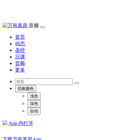
音频
首页
动态
圣经
日课
音频
更多
切换颜色
浅色
深色
自动
App 内打开
下载万有真原App