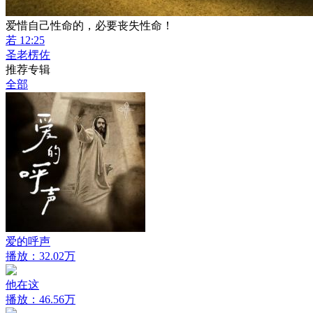
爱惜自己性命的，必要丧失性命！
若 12:25
圣老楞佐
推荐专辑
全部
爱的呼声
播放：32.02万
他在这
播放：46.56万