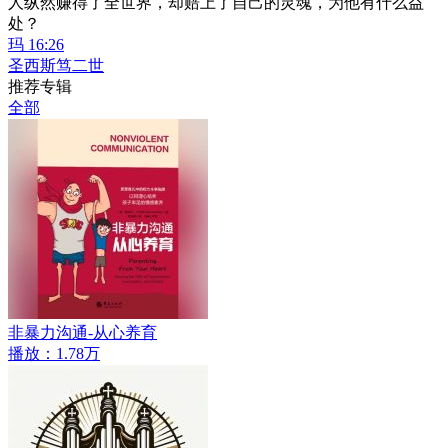
人纵然赚得了全世界，却赔上了自己的灵魂，为他有什么益
处？
玛 16:26
圣西斯笃二世
推荐专辑
全部
非暴力沟通-从心养育
播放：1.78万