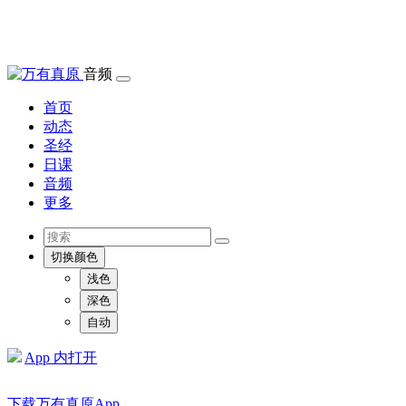
音频
首页
动态
圣经
日课
音频
更多
切换颜色
浅色
深色
自动
App 内打开
下载万有真原App