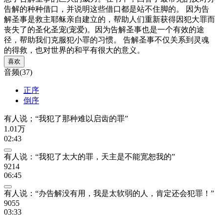
告解的种种借口，并说明这些借口都是站不住脚的。 因为告
解圣事是救主耶稣亲自建立的，帮助人们重新获得因犯大罪而
丧失了的圣化圣宠(宠爱)。因为告解圣事也是一个有效的途
径，帮助我们克服犯小罪的习惯。 告解圣事不仅关系到灵魂
的得救，也对世界的和平有很大的意义。
喜欢
音频(37)
正序
倒序
有人说；“我犯了那种难以启齿的罪”
1.01万
02:43
有人说：“我犯了太大的罪，天主是不能宽恕我的”
9214
06:45
有人说：“办告解没有用，我是太软弱的人，肯定还会犯罪！”
9055
03:33