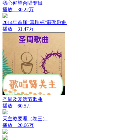
我心仰望合唱专辑
播放：30.22万
2014年首届“真理杯”获奖歌曲
播放：31.47万
圣周及复活节歌曲
播放：60.5万
天主教要理（卷三）
播放：20.66万