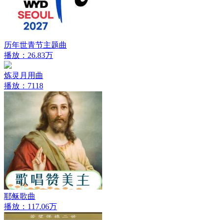
历年世青节主题曲
播放：26.83万
炼灵月用曲
播放：7118
耶稣歌曲
播放：117.06万