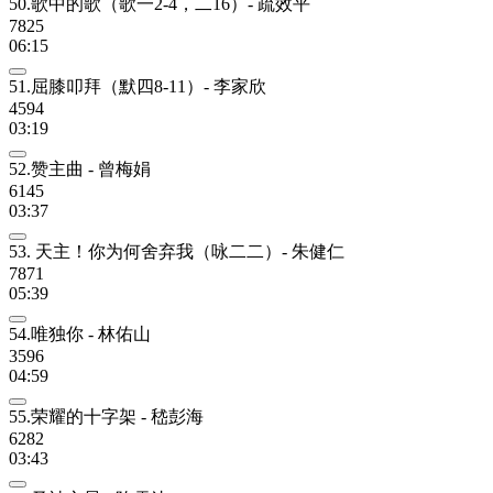
50.歌中的歌（歌一2-4，二16）- 疏效平
7825
06:15
51.屈膝叩拜（默四8-11）- 李家欣
4594
03:19
52.赞主曲 - 曾梅娟
6145
03:37
53. 天主！你为何舍弃我（咏二二）- 朱健仁
7871
05:39
54.唯独你 - 林佑山
3596
04:59
55.荣耀的十字架 - 嵇彭海
6282
03:43