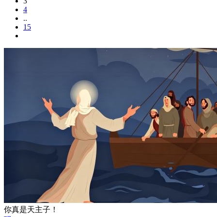
3
4
..
15
你真是天主子！