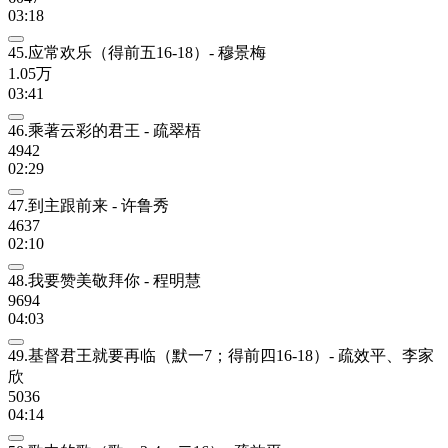
03:18
45.应常欢乐（得前五16-18）- 穆景梅
1.05万
03:41
46.乘著云彩的君王 - 疏翠梧
4942
02:29
47.到主跟前来 - 许鲁秀
4637
02:10
48.我要赞美敬拜你 - 程明慧
9694
04:03
49.基督君王就要再临（默一7；得前四16-18）- 疏效平、李家
欣
5036
04:14