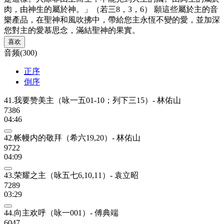
肉，由神生的屬於神。」（若三8，3，6） 願這些屬於主的音
樂產品，在聖神和風吹拂中，帶給您主永恆不變的愛，並加深
您對主的愛慕思念，滿結聖神的果實。
喜欢
音频(300)
正序
倒序
41.我要赞美主（咏一五01-10；列下三15）- 林佑山
7386
04:46
42.帐幔内的敬拜（希六19,20）- 林佑山
9722
04:09
43.荣耀之主（咏五七6,10,11）- 袁立昭
7289
03:29
44.向主欢呼（咏一001）- 傅典端
6047