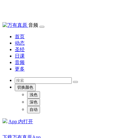
音频
首页
动态
圣经
日课
音频
更多
切换颜色
浅色
深色
自动
App 内打开
下载万有真原App