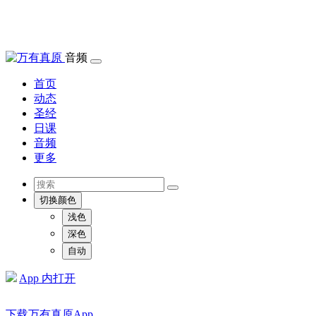
音频
首页
动态
圣经
日课
音频
更多
切换颜色
浅色
深色
自动
App 内打开
下载万有真原App