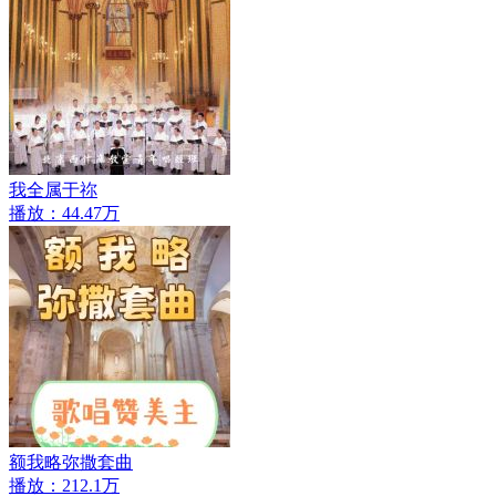
我全属于祢
播放：44.47万
额我略弥撒套曲
播放：212.1万