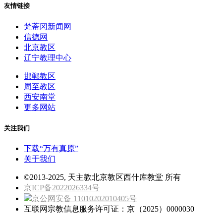
友情链接
梵蒂冈新闻网
信德网
北京教区
辽宁教理中心
邯郸教区
周至教区
西安南堂
更多网站
关注我们
下载“万有真原”
关于我们
©2013-2025, 天主教北京教区西什库教堂 所有
京ICP备2022026334号
京公网安备 11010202010405号
互联网宗教信息服务许可证：京（2025）0000030