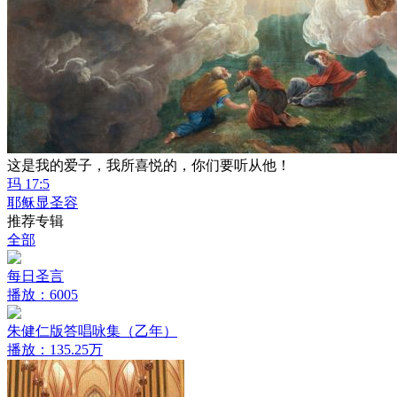
这是我的爱子，我所喜悦的，你们要听从他！
玛 17:5
耶稣显圣容
推荐专辑
全部
每日圣言
播放：6005
朱健仁版答唱咏集（乙年）
播放：135.25万