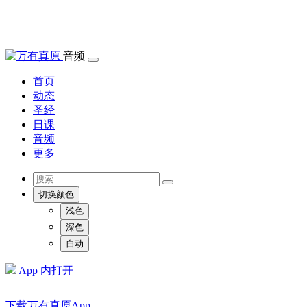
音频
首页
动态
圣经
日课
音频
更多
切换颜色
浅色
深色
自动
App 内打开
下载万有真原App