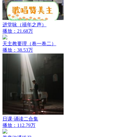
进堂咏（禧年之声）
播放：21.68万
天主教要理（卷一卷二）
播放：38.53万
日课·诵读二合集
播放：112.79万