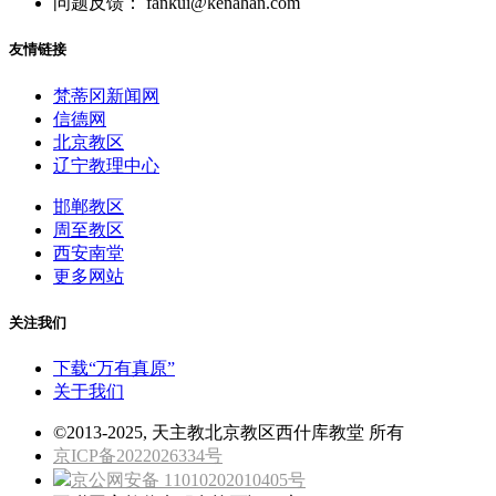
问题反馈： fankui@kenahan.com
友情链接
梵蒂冈新闻网
信德网
北京教区
辽宁教理中心
邯郸教区
周至教区
西安南堂
更多网站
关注我们
下载“万有真原”
关于我们
©2013-2025, 天主教北京教区西什库教堂 所有
京ICP备2022026334号
京公网安备 11010202010405号