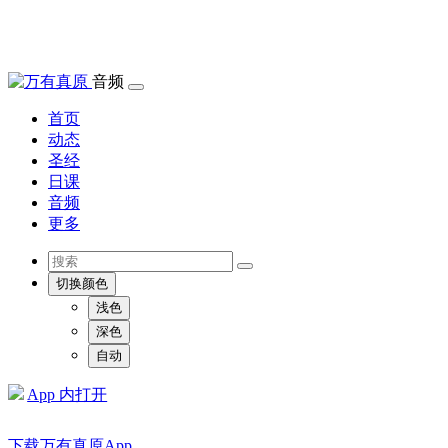
音频
首页
动态
圣经
日课
音频
更多
切换颜色
浅色
深色
自动
App 内打开
下载万有真原App