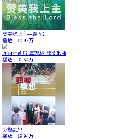
赞美我上主—泰泽2
播放：10.97万
2014年首届“真理杯”获奖歌曲
播放：31.54万
弥撒默想
播放：19.94万