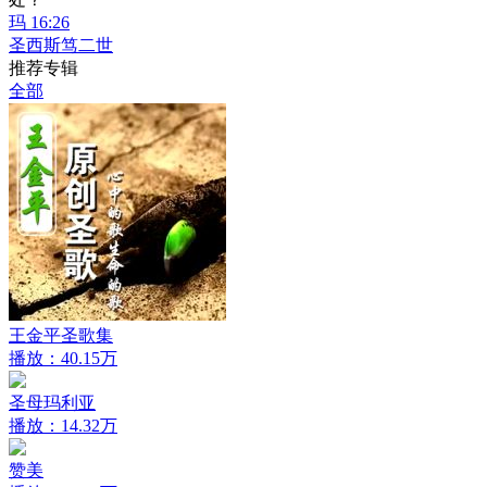
玛 16:26
圣西斯笃二世
推荐专辑
全部
王金平圣歌集
播放：40.15万
圣母玛利亚
播放：14.32万
赞美