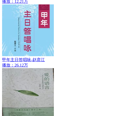
播放：12.21万
甲年主日答唱咏-赵彦江
播放：26.12万