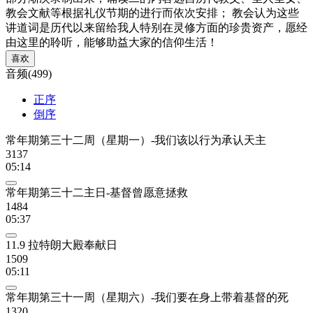
教会文献等根据礼仪节期的进行而依次安排； 教会认为这些
讲道词是历代以来留给我人特别在灵修方面的珍贵资产，愿经
由这里的聆听，能够助益大家的信仰生活！
喜欢
音频(499)
正序
倒序
常年期第三十二周（星期一）-我们该以行为承认天主
3137
05:14
常年期第三十二主日-基督曾愿意拯救
1484
05:37
11.9 拉特朗大殿奉献日
1509
05:11
常年期第三十一周（星期六）-我们要在身上带着基督的死
1320