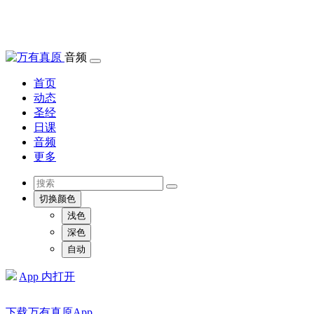
音频
首页
动态
圣经
日课
音频
更多
切换颜色
浅色
深色
自动
App 内打开
下载万有真原App