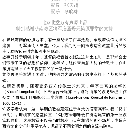
配音：张天超
配乐：李晓雄
北京北堂万有真原出品
特别感谢济南教区将军庙圣母无染原罪堂的支持
在泉城济南的心脏地带，有一座见证了百年沧桑、承载着信仰见证的
建筑——将军庙街天主堂。今天，我们将一同探索这座教堂背后的故
事，聆听它在时光长河中的低语。
故事开始于明朝末年，基督的福音首次抵达这片土地时，是耶稣会士
们带来了新的思想和信仰。
龙华民，这位来自意大利的传教士，在山
东济南播下了天主教信仰的第一颗种子。
龙华民尽管遭遇了困难，他的努力为后来的传教事业打下了坚实的基
础。
在清朝初期，随着更多西方传教士的到来，年事已高的龙华民
（
）不再适合长途旅行，遂将山东的教务管理工作
Niccolò Longobardo
交给了西班牙籍耶稣会士李方西（
，
Jean-François Roussel de Ferrariis
）。
1608-1671
许多学者认为，这一早期的教会建筑位于今天的济南高都司巷（将军
庙街），即现在的总堂位置，它标志着耶稣会在济南建立的第一座教
堂和住所。这座教堂不仅是当时教友与天主相遇的神圣场所，也是东
西方文化交汇的重要地点，见证了不同文明之间的交流与融合。