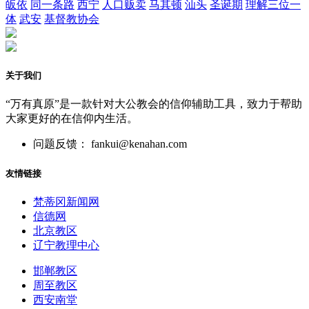
皈依
同一条路
西宁
人口贩卖
马其顿
汕头
圣诞期
理解三位一
体
武安
基督教协会
关于我们
“万有真原”是一款针对大公教会的信仰辅助工具，致力于帮助
大家更好的在信仰内生活。
问题反馈： fankui@kenahan.com
友情链接
梵蒂冈新闻网
信德网
北京教区
辽宁教理中心
邯郸教区
周至教区
西安南堂