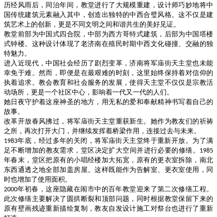
历经风雨后，同治年间，教堂进行了大规模重建，设计师巧妙地将中
国传统建筑元素融入其中，创造出独特的中西合璧风格。这不仅是建
筑艺术上的创新，更是不同文明之间和谐共生的美好见证。
教堂前部为中国式四合院，中部为西方哥特式建筑，后部为中国塔楼
式钟楼。这种设计体现了老济南在殖民时期中西文化碰撞、交融的独
特魅力。
进入近现代，中国社会经历了剧烈变革，济南将军庙街天主堂也未能
幸免于难。然而，即便是在最艰难的时刻，这里始终保持着对信仰的
执着追求。教会教育和社会服务的发展，使得天主堂不仅仅是宗教活
动场所，更是一个社区中心，影响着一代又一代的人们。
她日夜守护着这座神圣的地方，用无私的爱和奉献精神书写着自己的
故事。
改革开放春风拂过，将军庙街天主堂重获新生。她作为教友们的祈祷
之所，再次打开大门，并继续发挥着桥梁作用，连接过去与未来。
年底，经过多年的关闭，将军庙街天主堂终于重新开放。为了满
1983
足不断增加的教友需求，堂区决定扩大空间并进行必要的修缮。
1985
年春末，堂区把原有的小唱经楼加大拓宽，原有的更衣室拆除，南北
东西通透之地全部加盖房屋。这样既能作为告解室、更衣室使用，同
时也增加了使用面积。
年初春，这座隐藏在闹市中的百年教堂迎来了第二次修缮工程。
2000
此次修缮主要解决了圆拱断裂和顶部问题，同时根据教堂保留下来的
原有壁画残迹重新描绘复制，教友自发设计施工对祭台也进行了重新