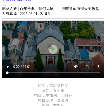
朝圣之旅 | 百年沧桑、信仰见证——济南将军庙街天主教堂
万有真原
2025-03-01
2.16万
监制：赵庆龙神父
编导：五阿哥
拍摄：左加利、五阿哥
拍摄助理：沈清源
剪辑：左加利