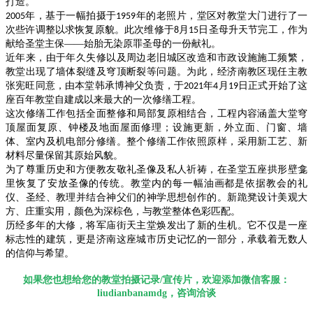
打造。
年，基于一幅拍摄于
年的老照片，堂区对教堂大门进行了一
2005
1959
次些许调整以求恢复原貌。此次维修于
月
日圣母升天节完工，作为
8
15
献给圣堂主保——始胎无染原罪圣母的一份献礼。
近年来，由于年久失修以及周边老旧城区改造和市政设施施工频繁，
教堂出现了墙体裂缝及穹顶断裂等问题。为此，经济南教区现任主教
张宪旺同意，由本堂韩承博神父负责，于
年
月
日正式开始了这
2021
4
19
座百年教堂自建成以来最大的一次修缮工程。
这次修缮工作包括全面整修和局部复原相结合，工程内容涵盖大堂穹
顶屋面复原、钟楼及地面屋面修理；设施更新，外立面、门窗、墙
体、室内及机电部分修缮。整个修缮工作依照原样，采用新工艺、新
材料尽量保留其原始风貌。
为了尊重历史和方便教友敬礼圣像及私人祈祷，在圣堂五座拱形壁龛
里恢复了安放圣像的传统。教堂内的每一幅油画都是依据教会的礼
仪、圣经、教理并结合神父们的神学思想创作的。新跪凳设计美观大
方、庄重实用，颜色为深棕色，与教堂整体色彩匹配。
历经多年的大修，将军庙街天主堂焕发出了新的生机。它不仅是一座
标志性的建筑，更是济南这座城市历史记忆的一部分，承载着无数人
的信仰与希望。
如果您也想给您的教堂拍摄记录/宣传片，欢迎添加微信客服：
liudianbanamdg，咨询洽谈