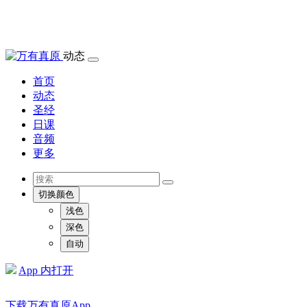
动态
首页
动态
圣经
日课
音频
更多
切换颜色
浅色
深色
自动
App 内打开
下载万有真原App