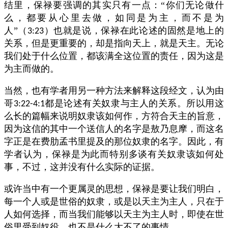
结里，保禄要强调的其实只有一点：“你们无论做什
么，都要从心里去做，如同是为主，而不是为
人”（
）也就是说，保禄在此论述的固然是地上的
3:23
关系，但是更重要的，却是指向天上，就是天主。无论
我们处于什么位置，都该满全这位置的责任，因为这是
为主而做的。
当然，也有学者用另一种方法来解释这段经文，认为由
哥
都是论述有关奴隶与主人的关系。所以用这
3:22-4:1
么长的篇幅来说明奴隶该如何作，方符合天主的旨意，
因为这信的其中一个送信人的名字是敖乃息摩，而这名
字正是在费肋孟书里提及的那位奴隶的名字。因此，有
学者认为，保禄是为此而特别多谈有关奴隶该如何处
事，不过，这并没有什么实际的证据。
或许当中有一个更属灵的思想，保禄是要让我们明白，
每一个人或是世俗的奴隶，或是以天主为主人，只在于
人如何选择，而当我们能够以天主为主人时，即使在世
俗里受到奴役，也不是什么大不了的事情。