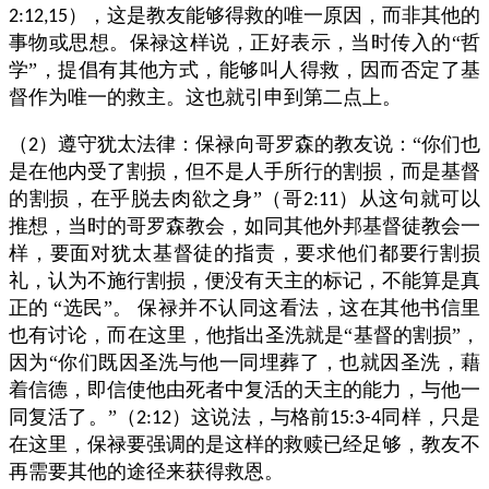
），这是教友能够得救的唯一原因，而非其他的
2:12,15
事物或思想。保禄这样说，正好表示，当时传入的“哲
学”，提倡有其他方式，能够叫人得救，因而否定了基
督作为唯一的救主。这也就引申到第二点上。
（
）遵守犹太法律：保禄向哥罗森的教友说：“你们也
2
是在他内受了割损，但不是人手所行的割损，而是基督
的割损，在乎脱去肉欲之身”（哥
）从这句就可以
2:11
推想，当时的哥罗森教会，如同其他外邦基督徒教会一
样，要面对犹太基督徒的指责，要求他们都要行割损
礼，认为不施行割损，便没有天主的标记，不能算是真
正的
“选民”。
保禄并不认同这看法，这在其他书信里
也有讨论，而在这里，他指出圣洗就是“基督的割损”，
因为“你们既因圣洗与他一同埋葬了，也就因圣洗，藉
着信德，即信使他由死者中复活的天主的能力，与他一
同复活了。”（
）这说法，与格前
同样，只是
2:12
15:3-4
在这里，保禄要强调的是这样的救赎已经足够，教友不
再需要其他的途径来获得救恩。