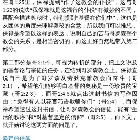
在哥
里，保禄提到“作了这教会的仆役”，这与哥
1:25
的说法“我保禄就是这福音的仆役”有微妙的不同，
1:23
再配合描述奥秘时，特别提到“基督在你们中”，这也是
从团体的角度来理解奥秘的含意，所以我们可以推想，
保禄是希望以这样的表达，说明自己的苦与哥罗森整个
教会的关系，是相当密切的，而这正好自然地带入第二
部分。
第二部分是哥
，可视为转折的部分，把上文说及
2:1-5
的基督论与宗徒的任务，连结到哥罗森教会上。保禄直
说自己是为了哥罗森及劳狄克雅教会而奋斗（哥
），希望他们能够明白基督的奥秘是一份珍贵的宝
2:1
藏（哥
），而哥
就点出这封书信的写作因
2:2-3
2:4-5
由：“免得有人以花言巧语欺骗你们”（哥
），而保
2:4
禄希望透过这封书信，让哥罗森教会的信徒，能有“生
活的秩序”和“对基督坚定的信仰”（哥
），而下文，
2:5
就开始讨论这两方面的问题了。
坚定的信仰