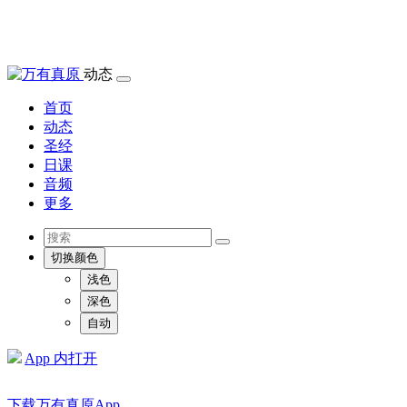
动态
首页
动态
圣经
日课
音频
更多
切换颜色
浅色
深色
自动
App 内打开
下载万有真原App