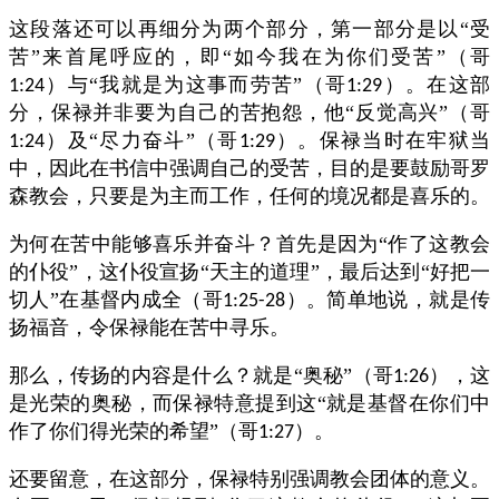
这段落还可以再细分为两个部分，第一部分是以“受
苦”来首尾呼应的，即“如今我在为你们受苦”（哥
）与“我就是为这事而劳苦”（哥
）。在这部
1:24
1:29
分，保禄并非要为自己的苦抱怨，他“反觉高兴”（哥
）及“尽力奋斗”（哥
）。保禄当时在牢狱当
1:24
1:29
中，因此在书信中强调自己的受苦，目的是要鼓励哥罗
森教会，只要是为主而工作，任何的境况都是喜乐的。
为何在苦中能够喜乐并奋斗？首先是因为“作了这教会
的仆役”，这仆役宣扬“天主的道理”，最后达到“好把一
切人”在基督内成全（哥
）。简单地说，就是传
1:25-28
扬福音，令保禄能在苦中寻乐。
那么，传扬的内容是什么？就是“奥秘”（哥
），这
1:26
是光荣的奥秘，而保禄特意提到这“就是基督在你们中
作了你们得光荣的希望”（哥
）。
1:27
还要留意，在这部分，保禄特别强调教会团体的意义。