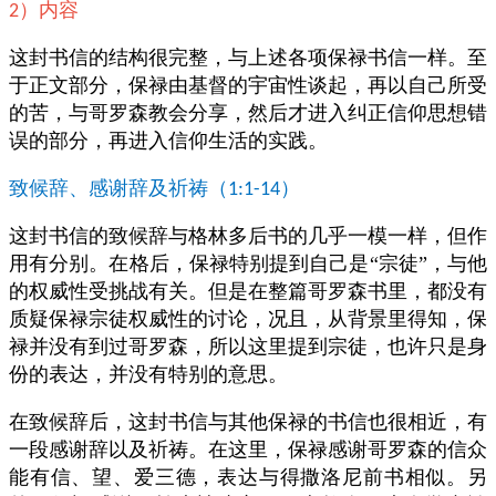
）内容
2
这封书信的结构很完整，与上述各项保禄书信一样。至
于正文部分，保禄由基督的宇宙性谈起，再以自己所受
的苦，与哥罗森教会分享，然后才进入纠正信仰思想错
误的部分，再进入信仰生活的实践。
致候辞、感谢辞及祈祷（
）
1:1-14
这封书信的致候辞与格林多后书的几乎一模一样，但作
用有分别。在格后，保禄特别提到自己是“宗徒”，与他
的权威性受挑战有关。但是在整篇哥罗森书里，都没有
质疑保禄宗徒权威性的讨论，况且，从背景里得知，保
禄并没有到过哥罗森，所以这里提到宗徒，也许只是身
份的表达，并没有特别的意思。
在致候辞后，这封书信与其他保禄的书信也很相近，有
一段感谢辞以及祈祷。在这里，保禄感谢哥罗森的信众
能有信、望、爱三德，表达与得撒洛尼前书相似。另