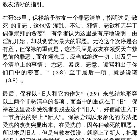
教友清晰的指引。
在哥
里，保禄给予教友一个罪恶清单，指明这是“致
3:5
死”的罪恶，这包括“淫乱、不洁、邪情、恶欲和无异于
偶像崇拜的贪婪”。有学者认为这里是有序地说明，由
淫乱开始，却以贪婪为最大的罪恶。无论这个次序是否
有意，但保禄的重点是，这些只应是教友在领受天主救
恩前的罪恶，而在领洗后，应当戒绝这一切，以及另一
个清单上的事情：“忿怒、暴戾、恶意、诟骂和出于你
们口中的秽言。”（
）至于最后一项，就是说谎
3:8
（
）。
3:9
最后，保禄以“旧人和它的作为”（
）来总结地形容
3:9
以上两个罪恶清单的各项，而当中的重点在于“旧”。保
禄在这里要求受洗者要脱去这个“旧人”，好使能进入下
一节所说的穿上
“新人”。保禄尝试以形象化的方法把
受洗的改变突显出来。在受洗前，因各种致死的罪恶，
所以本是旧人，但是当教友领洗，就穿上了新人，把那