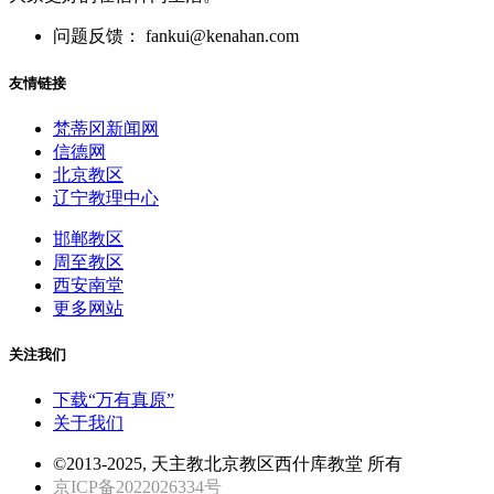
问题反馈： fankui@kenahan.com
友情链接
梵蒂冈新闻网
信德网
北京教区
辽宁教理中心
邯郸教区
周至教区
西安南堂
更多网站
关注我们
下载“万有真原”
关于我们
©2013-2025, 天主教北京教区西什库教堂 所有
京ICP备2022026334号