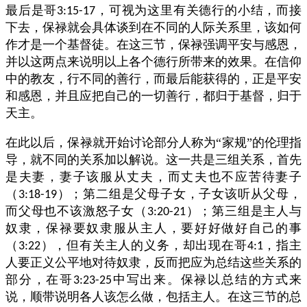
最后是哥
，可视为这里有关德行的小结，而接
3:15-17
下去，保禄就会具体谈到在不同的人际关系里，该如何
作才是一个基督徒。在这三节，保禄强调平安与感恩，
并以这两点来说明以上各个德行所带来的效果。在信仰
中的教友，行不同的善行，而最后能获得的，正是平安
和感恩，并且应把自己的一切善行，都归于基督，归于
天主。
在此以后，保禄就开始讨论部分人称为“家规”的伦理指
导，就不同的关系加以解说。这一共是三组关系，首先
是夫妻，妻子该服从丈夫，而丈夫也不应苦待妻子
（
）；第二组是父母子女，子女该听从父母，
3:18-19
而父母也不该激怒子女（
）；第三组是主人与
3:20-21
奴隶，保禄要奴隶服从主人，要好好做好自己的事
（
），但有关主人的义务，却出现在哥
，指主
3:22
4:1
人要正义公平地对待奴隶，反而把应为总结这些关系的
部分，在哥
中写出来。保禄以总结的方式来
3:23-25
说，顺带说明各人该怎么做，包括主人。在这三节的总