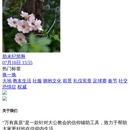
肋未纪简释
07月16日 15:55
热门标签
换一换
大地
教友生活
社服
拥抱文化
前景
礼仪宪章
足球赛
春节
社交
恐惧症
权威
关于我们
“万有真原”是一款针对大公教会的信仰辅助工具，致力于帮助
大家更好的在信仰内生活。