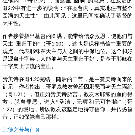
在他内”（哥
），而这里“圆满”的意思，在及后的
1:19
哥
中有进一步的说明：“在基督内，真实地住有整个
2:9
圆满的天主性”，由此可见，这里已间接确认了基督的
天主性。
作者接着指出基督的圆满，能带给信众救恩，使他们与
天主“重归于好”（哥
），这也是保禄书信中重要的
1:20
观点，代表耶稣在天主与人之间的中保地位。这个和好
是源自十字架，人能够与天主重归于好，是基于耶稣在
十字架上倾流的宝血。
赞美诗在哥
完结，随后的三节，是由赞美诗而来的
1:20
训示。作者指出，哥罗森教友曾经因邪恶而与天主隔绝
（哥
），但正如赞美诗所言，教友因耶稣的血而得
1:21
救，脱离罪恶，进入“圣洁，无瑕和无可指摘”（哥
）的境地，所以教友该坚定地持守信仰，并传扬福
1:22
音，正如保禄自己那样。
宗徒之苦与任务