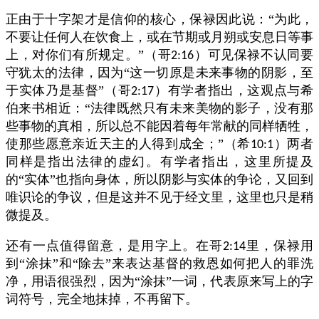
正由于十字架才是信仰的核心，保禄因此说：“为此，
不要让任何人在饮食上，或在节期或月朔或安息日等事
上，对你们有所规定。”（哥
）可见保禄不认同要
2:16
守犹太的法律，因为“这一切原是未来事物的阴影，至
于实体乃是基督”（哥
）有学者指出，这观点与希
2:17
伯来书相近：“法律既然只有未来美物的影子，没有那
些事物的真相，所以总不能因着每年常献的同样牺牲，
使那些愿意亲近天主的人得到成全；”（希
）两者
10:1
同样是指出法律的虚幻。有学者指出，这里所提及
的“实体”也指向身体，所以阴影与实体的争论，又回到
唯识论的争议，但是这并不见于经文里，这里也只是稍
微提及。
还有一点值得留意，是用字上。在哥
里，保禄用
2:14
到“涂抹”和“除去”来表达基督的救恩如何把人的罪洗
净，用语很强烈，因为“涂抹”一词，代表原来写上的字
词符号，完全地抹掉，不再留下。