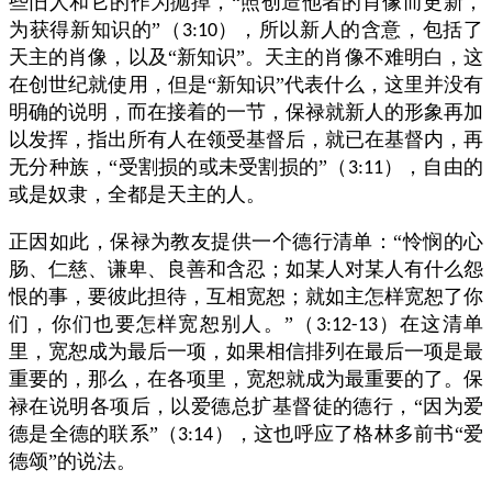
些旧人和它的作为抛掉，“照创造他者的肖像而更新，
为获得新知识的”（
），所以新人的含意，包括了
3:10
天主的肖像，以及“新知识”。天主的肖像不难明白，这
在创世纪就使用，但是“新知识”代表什么，这里并没有
明确的说明，而在接着的一节，保禄就新人的形象再加
以发挥，指出所有人在领受基督后，就已在基督内，再
无分种族，“受割损的或未受割损的”（
），自由的
3:11
或是奴隶，全都是天主的人。
正因如此，保禄为教友提供一个德行清单：“怜悯的心
肠、仁慈、谦卑、良善和含忍；如某人对某人有什么怨
恨的事，要彼此担待，互相宽恕；就如主怎样宽恕了你
们，你们也要怎样宽恕别人。”（
）在这清单
3:12-13
里，宽恕成为最后一项，如果相信排列在最后一项是最
重要的，那么，在各项里，宽恕就成为最重要的了。保
禄在说明各项后，以爱德总扩基督徒的德行，“因为爱
德是全德的联系”（
），这也呼应了格林多前书“爱
3:14
德颂”的说法。