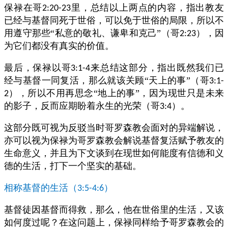
保禄在哥
里，总结以上两点的内容，指出教友
2:20-23
已经与基督同死于世俗，可以免于世俗的局限，所以不
用遵守那些“私意的敬礼、谦卑和克己”（哥
），因
2:23
为它们都没有真实的价值。
最后，保禄以哥
来总结这部分，指出既然我们已
3:1-4
经与基督一同复活，那么就该关顾“天上的事”（哥
3:1-
），所以不用再思念“地上的事”，因为现世只是未来
2
的影子，反而应期盼着永生的光荣（哥
）。
3:4
这部分既可视为反驳当时哥罗森教会面对的异端解说，
亦可以视为保禄为哥罗森教会解说基督复活赋予教友的
生命意义，并且为下文谈到在现世如何能度有信德和义
德的生活，打下一个坚实的基础。
相称基督的生活（
）
3:5-4:6
基督徒因基督而得救，那么，他在世俗里的生活，又该
如何度过呢？在这问题上，保禄同样给予哥罗森教会的