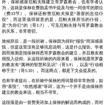
外，保禄感谢厄帕夫辣建立哥罗森教会，也有学者认
为，这就是保禄在费肋孟书中提及与他一同坐牢的那位
（费
节）。保禄还称赞厄帕夫辣是“基督的忠信仆
23
役”，而这里值得留意的是，厄帕夫辣所当的仆役，
是“为你们”的（哥
），可见厄帕夫辣与哥罗森教会
1:7
的关系，非常密切。
致候辞后，是一段祈祷，保禄因为得到“报告”而深感喜
悦，但是这里没有足够讯息说明，这是什么报告。学者
因而推测是指保禄得悉哥罗森教会的建立，并且教友都
很投入信仰。从这段祈祷的内容来看，保禄祝愿哥罗森
的教友有“属神的智慧和见识”（哥
），以及“行动相
1:9
称于主”（哥
）。而这两点，都是下文会提及的。
1:10
也有学者提出，在祈祷中保禄的用词显得非常热情，如
用“喜悦”、“欣然感谢”等词，这为一个并不是由保禄所
建立的教会来说，相当不寻常。
这段落是由一首赞美诗加上保禄的解说而构成的，而对