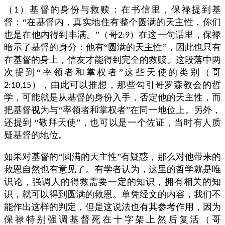
（
）基督的身份与救赎：在书信里，保禄提到基
1
督：“在基督内，真实地住有整个圆满的天主性，你们
也是在他内得到丰满。”（哥
）在这一句话里，保禄
2:9
暗示了基督的身分：他有“圆满的天主性”，因此也只有
在基督的身上，信友才能得到完全的救赎。这段落中两
次提到“率领者和掌权者”这些天使的类别（哥
），由此可以推想，那些勾引哥罗森教会的哲
2:10,15
学，可能就是从基督的身份入手，否定他的天主性，而
把基督视为与“率领者和掌权者”在同一地位上。另外，
还提到
“敬拜天使”，也可以是一个佐证，当时有人质
疑基督的地位。
如果对基督的“圆满的天主性”有疑惑，那么对他带来的
救恩自然也有意见了。有学者认为，这里的哲学就是唯
识论，强调人的得救需要一定的知识，拥有相关的知
识，就可以得到圆满的救恩。单凭经文的内容，我们不
能作出这样的判定，但是这说法也有其参考作用，因为
保禄特别强调基督死在十字架上然后复活（哥