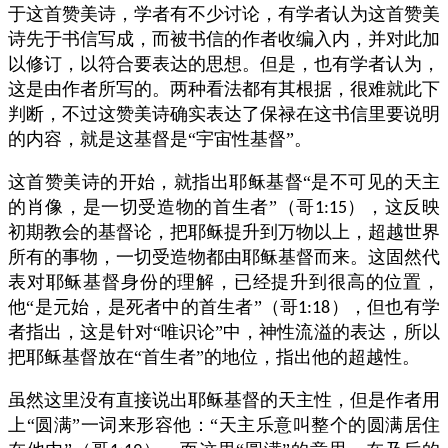
于这首赞美诗，学者有不少讨论，有学者认为这首赞美
诗先于书信写成，而被书信的作者收编入内，并对此加
以修订，以符合要表达的思想。但是，也有学者认为，
这是由作者所写的。两种看法都有其根据，很难就此下
判断，不过这赞美诗确实表达了保禄在这书信里要说明
的内容，就是这基督是“宇宙性基督”。
这首赞美诗的开始，就指出耶稣基督“是不可见的天主
的肖像，是一切受造物的首生者”（哥
），这反映
1:15
初期教会的基督论，把耶稣提升到万物以上，超越世界
所有的事物，一切受造物都由耶稣基督而来。这固然代
表对耶稣基督身份的理解，已经提升到很高的位置，
他“是元始，是死者中的首生者”（哥
），但也有学
1:18
者指出，这是针对“唯识论”中，神性流溢的表达，所以
把耶稣基督放在“首生者”的地位，指出他的超越性。
虽然这里没有直接说出耶稣基督的天主性，但是作者用
上“圆满”一词来形容他：“天主乐意叫整个的圆满居住