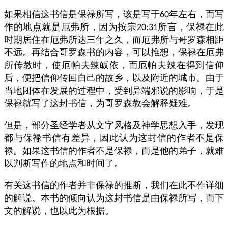
如果相信这书信是保禄所写，该是写于
年左右，而写
60
作的地点就是厄弗所，因为按宗
所言，保禄在此
20:31
时期居住在厄弗所达三年之久，而厄弗所与哥罗森相距
不远。再结合哥罗森书的内容，可以推想，保禄在厄弗
所传教时，使厄帕夫辣皈依，而厄帕夫辣在得到信仰
后，便把信仰传回自己的故乡，以及附近的城市。由于
当地团体在发展的过程中，受到异端邪说的影响，于是
保禄就写了这封书信，为哥罗森教会解释疑难。
但是，部分圣经学者从文字风格及神学思想入手，发现
都与保禄书信有差异，因此认为这封信的作者不是保
禄。如果这书信的作者不是保禄，而是他的弟子，就难
以判断写作的地点和时间了。
有关这书信的作者并非保禄的推断，我们在此不作详细
的解说。本书的倾向认为这封书信是由保禄所写，而下
文的解说，也以此为根据。