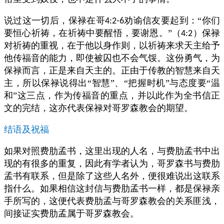
说过这一切后，保禄在哥
劝谕信友要起到：“你们
4:2-6
要恒心祈祷，在祈祷中要醒悟，要谢恩。”（
）保禄
4:2
对祈祷的重视，在于他以身作则，以祈祷来求天主给予
他传福音的能力，即使被囚也不会气馁。这份勇气，为
保禄而言，正是来自天主的。正由于传教的智慧来自天
主，所以保禄说得出“智慧”、“把握时机”与态度要“温
和”这三点，作为传福音的重点，并以此作为全书信正
文的完结，这亦代表保禄对哥罗森教会的期望。
结语及祝福
如果对照费肋孟书，这里出现的人名，与费肋孟书中出
现的有很多的重复，因此有学者认为，哥罗森书与费肋
孟书有联系，但是除了这些人名外，便很难说出这联系
指什么。如果相信这封信与费肋孟书一样，都是保禄亲
手所写的，这便代表费肋孟与哥罗森教会的关系匪浅，
间接证实费肋孟属于哥罗森教会。