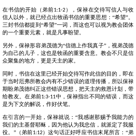
在书信的开始（弟前
），保禄在交待写信人与收
1:1-2
信人以外，就已经点出牧函书信的重要思想：“希望”。
三封书信都提到“希望”一词，而这也可以视为教会团体
的一个重要元素，就是凡事盼望。
另外，保禄形容弟茂德为“信德上作我真子”，视弟茂德
为自己的儿子，这也是牧函的重要含意。教会不只是信
众聚集的地方，更是天主的家。
同时，书信在这里已经开始交待写作此信的目的，即在
于当时厄弗所教会内有不少错误的道理传播，所以保禄
期盼弟茂德纠正这些错误思想，把天主的救恩计划，带
给教友。在弟前
中，保禄指出不同的错误，而这
1:3-11
是为下文的解说，作好伏笔。
在引言的一开始，保禄就说：“我感谢那赐予我能力的
我们的主基督耶稣，因为他认为我忠信，就派定了我服
役。”（弟前
）这句话正好呼应书信末尾所言：“弟
1:12