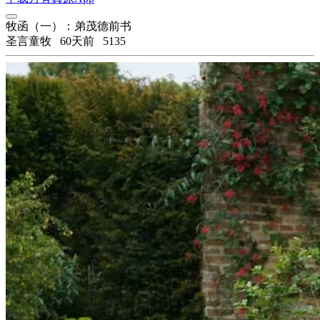
牧函（一）：弟茂德前书
圣言童牧
60天前
5135