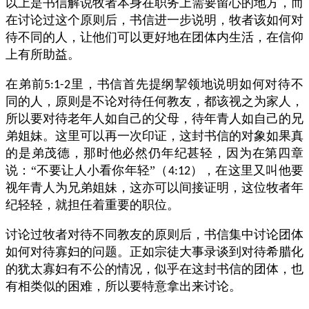
以上是书信解说牧者本身在职务上需要留心的地方，而
在讨论过这个原则后，书信进一步说明，牧者该如何对
待不同的人，让他们可以更好地在团体内生活，在信仰
上有所助益。
在弟前
里，书信首先提纲挈领地说明如何对待不
5:1-2
同的人，原则是不论对待任何教友，都该视之为家人，
所以要对待老年人如自己的父母，待年青人如自己的兄
弟姐妹。这里可以再一次印证，这封书信的对象如果真
的是弟茂德，那时他必然仍年纪甚轻，因为在第四章
说：“不要让人小看你年轻”（
），在这里又叫他要
4:12
视年青人为兄弟姐妹，这亦可以间接证明，这位牧者年
纪轻轻，就担任着重要的职位。
讨论过牧者对待不同教友的原则后，书信集中讨论团体
如何对待寡妇的问题。正如宗徒大事录谈到对待希腊化
的犹太寡妇有不公的情况，似乎在这封书信的团体，也
有相类似的困难，所以要特意拿出来讨论。