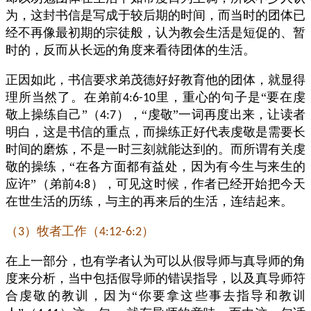
为，这封书信是写成于较后期的时间，而当时的团体已
经不再像最初期的宗徒般，认为教会生活是短促的、暂
时的，反而从长远的角度来看待团体的生活。
正因如此，书信要求弟茂德好好教育他的团体，就显得
理所当然了。在弟前
里，重心的句子是“要在虔
4:6-10
敬上操练自己”（
），“虔敬”一词再度出来，让读者
4:7
明白，这是书信的重点，而操练正好代表虔敬是需要长
时间的磨炼，不是一时三刻就能达到的。而所谓有关虔
敬的操练，“在各方面都有益处，因为有今生与来生的
应许”（弟前
），可见这时候，作者已经开始把今天
4:8
在世生活的历练，与主的再来后的生活，连结起来。
（
）牧者工作（
）
3
4:12-6:2
在上一部分，也有学者认为可以从假导师与真导师的角
度来分析，当中包括假导师的错误指导，以及真导师符
合虔敬的教训，因为“你要拿这些事去指导和教训