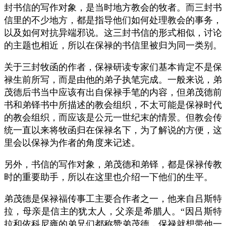
封书信的写作对象，是当时地方教会的牧者。而三封书
信里的不少地方，都是指导他们如何处理教会的事务，
以及如何对抗异端邪说。这三封书信的形式相似，讨论
的主题也相近，所以在保禄的书信里被归为同一类别。
关于三封牧函的作者，保禄研读专家们基本肯定不是保
禄生前所写，而是由他的弟子执笔完成。一般来说，弟
茂德后书当中应该有出自保禄手笔的内容，但弟茂德前
书和弟铎书中所描述的教会组织，不太可能是保禄时代
的教会组织，而应该是公元一世纪末的情景。但教会传
统一直以来将牧函归在保禄名下，为了解说的方便，这
里会以保禄为作者的角度来记述。
另外，书信的写作对象，弟茂德和弟铎，都是保禄传教
时的重要助手，所以在这里也介绍一下他们的生平。
弟茂德是保禄福传事工主要合作者之一，他来自吕斯特
拉，母亲是信主的犹太人，父亲是希腊人。“因吕斯特
拉和依科尼雍的弟兄们都称赞弟茂德，保禄就想带他一