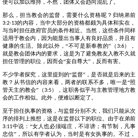
便可以加以维持，不然，团体又会趋向混乱了。
那么，担当教会的监督，需要什么资格呢？归纳弟前
的内容，当中大部分的资格都颇为具体和实在，
3:2-13
与当时担任政府官员的条件相近。当然，这些条件同样
适用于教会内，因为能显出当事人有良好品质，并且有
健康的生活。除此以外，“不可是新奉教的”（
），
3:6
就是教会团体内的要求，这是为了避免教友入教不久就
担任管理的职位，因而会“妄自尊大”，反而有害。
不少学者探究，这里提到的“监督”，是否就是后来的主
教？从书信的内容来看，两者的联系不多，唯一是“照
管天主的教会”（
），这职务似乎与主教管理地方教
3:5
会的工作相似。此外，便难以断定了。
至于担任执事的资格，与监督分别不大，我们只能从次
序的排列上推想，这是在监督以下的职位。由于在弟前
中说：“女人也必须端庄，不诽谤；有节制，凡事
3:11
忠信”，所以有学者认为，当时是有女执事的。不过，