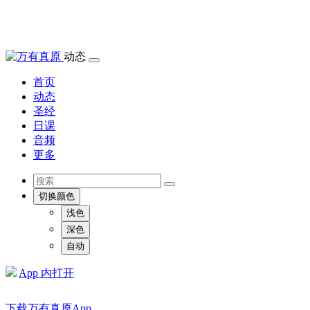
动态
首页
动态
圣经
日课
音频
更多
切换颜色
浅色
深色
自动
App 内打开
下载万有真原App