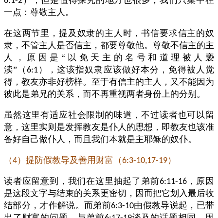
），但是值得探究的地方也很多，我们只集中在
6:1-2
一点：尊敬主人。
在这两节里，提及奴隶的主人时，书信要求信主的奴
隶，不管主人是否信主，都要尊敬他。尊敬不信主的主
人，原因是“以免天主的名号和道理被人亵
渎”（
），这该指奴隶应该做好本分，免得被人觉
6:1
得，教友亦非好榜样。至于有信主的主人，又不能因为
彼此是弟兄的关系，而不再重视两者身份上的分别。
虽然这里有适应社会限制的味道，不过读者也可以留
意，这里实则是发挥教友是仆人的思想，即教友也该准
备好自己做仆人，而且我们本就是主耶稣的奴仆。
（
）提防假教导及善用财富（
）
4
6:3-10,17-19
读者应留意到，我们在这里抽起了弟前
，原因
6:11-16
是这段文字与结束的关系更密切，因而把它划入最后收
结部分，才作解说。而弟前
由假教导说起，已带
6:3-10
出了财富的问题，与弟前
谈及的话题相同，因