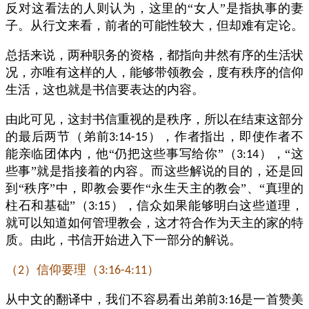
反对这看法的人则认为，这里的“女人”是指执事的妻
子。从行文来看，前者的可能性较大，但却难有定论。
总括来说，两种职务的资格，都指向井然有序的生活状
况，亦唯有这样的人，能够带领教会，度有秩序的信仰
生活，这也就是书信要表达的内容。
由此可见，这封书信重视的是秩序，所以在结束这部分
的最后两节（弟前
），作者指出，即使作者不
3:14-15
能亲临团体内，他“仍把这些事写给你”（
），“这
3:14
些事”就是指接着的内容。而这些解说的目的，还是回
到“秩序”中，即教会要作“永生天主的教会”、“真理的
柱石和基础”（
），信众如果能够明白这些道理，
3:15
就可以知道如何管理教会，这才符合作为天主的家的特
质。由此，书信开始进入下一部分的解说。
（
）信仰要理（
）
2
3:16-4:11
从中文的翻译中，我们不容易看出弟前
是一首赞美
3:16