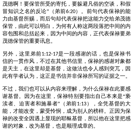
茂德啊！要保管所受的寄托，要躲避凡俗的空谈，和假
冒知识之名的反论”（弟前
）。前句代表保禄的能
6:20
力由基督所赐，而后句却代表保禄把这能力交给弟茂德
保管，由此可以明白，为何有人称这两段落把中间的内
容包围和总括起来，因为中间的内容，正代表保禄要弟
茂德保管的重要讯息。
另外，这里弟前
是一段感谢的话，也是保禄书
1:12-17
信的一贯作风，不过在其他书信里，保禄的感谢对象都
是天主，在这里却是基督，这做法也令人感到突兀，因
此有学者认为，这正是书信并非保禄所写的证据之一。
不过，我们也可以从内容来理解，为什么保禄在此要感
谢基督。因为在这里，保禄特别要指出自己本来是“亵
渎者、迫害者和施暴者”（弟前
），全凭基督的大
1:13
能，才能改变，蒙受怜悯，成为别人的榜样。正因为保
禄的改变全因遇上显现的耶稣基督，所以他在这里把感
谢的对象，改为基督，也是顺理成章的。