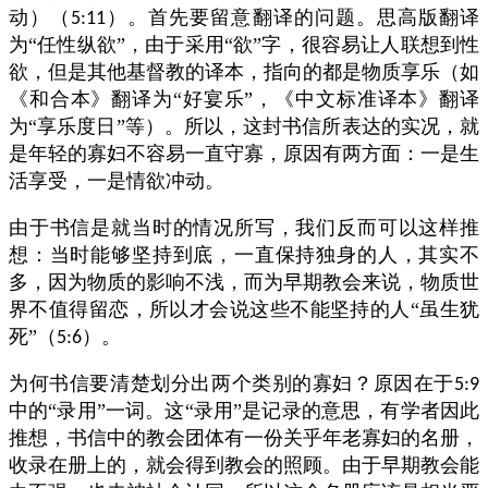
动）（
）。首先要留意翻译的问题。思高版翻译
5:11
为“任性纵欲”，由于采用“欲”字，很容易让人联想到性
欲，但是其他基督教的译本，指向的都是物质享乐（如
《和合本》翻译为“好宴乐”，《中文标准译本》翻译
为“享乐度日”等）。所以，这封书信所表达的实况，就
是年轻的寡妇不容易一直守寡，原因有两方面：一是生
活享受，一是情欲冲动。
由于书信是就当时的情况所写，我们反而可以这样推
想：当时能够坚持到底，一直保持独身的人，其实不
多，因为物质的影响不浅，而为早期教会来说，物质世
界不值得留恋，所以才会说这些不能坚持的人“虽生犹
死”（
）。
5:6
为何书信要清楚划分出两个类别的寡妇？原因在于
5:9
中的“录用”一词。这“录用”是记录的意思，有学者因此
推想，书信中的教会团体有一份关乎年老寡妇的名册，
收录在册上的，就会得到教会的照顾。由于早期教会能