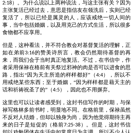
）。为什么说以上两种说法，与这主张有关？因为
2:18
主张复活已经过去，意思是指信友在领洗后，实则已经
复活了，所以已经是属灵的人，应该戒绝一切人间的
事，当中包括婚姻，以及用克己的方式生活，所以很多
食物都不应享用。
但是，这种看法，并不符合教会对基督复活的理解，正
如在弟前
的赞美诗所言，教会仍然期待基督的再
3:16
来，而我们会于当时真正地复活。不过，在书信中，作
者采用保禄在格前有关祭过邪神的肉是否可以进食的思
路，指出“因为天主所造的样样都好”（
），所以不
4:4
用戒绝某些东西；至于婚姻，“因为样样都是藉天主的
话和祈祷祝圣了的”（
），因此也不用摒弃。
4:5
这里也可以让读者感受到，这封书信写作的时期，与保
禄写格林多前书时，明显地不同。在格前里，保禄虽然
不反对人结婚，但却以独身为尚，因为他觉得期待主再
来的日子是短促的（格前
）。但是，这封书信
7:25-38
却以劝勉团体在生活中如常度日为主调，所以不少人认