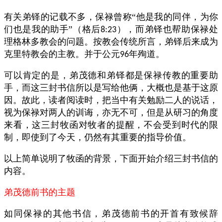
有关弟铎的记载不多，保禄曾称“他是我的同伴，为你
们也是我的助手”（格后
），而弟铎也帮助保禄处
8:23
理格林多教会的问题。按教会传统所言，弟铎后来成为
克里特教会的主教。并于公元
年殉道。
96
可以肯定的是，弟茂德和弟铎都是保禄传教的重要助
手，而这三封书信所以是写给他俩，大概也是基于这原
因。故此，读者阅读时，把当中有关勉励二人的说话，
视为保禄对两人的训诲，亦无不可，但是从研习的角度
来看，这三封牧函对牧者的提醒，不会受到时代的限
制，即使到了今天，仍然有其重要的指导价值。
以上简单说明了牧函的背景，下面开始介绍三封书信的
内容。
弟茂德前书的主题
如同保禄的其他书信，弟茂德前书的开首有致候辞