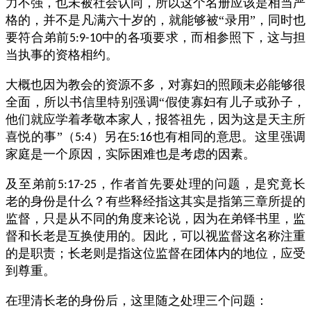
力不强，也未被社会认同，所以这个名册应该是相当严
格的，并不是凡满六十岁的，就能够被“录用”，同时也
要符合弟前
中的各项要求，而相参照下，这与担
5:9-10
当执事的资格相约。
大概也因为教会的资源不多，对寡妇的照顾未必能够很
全面，所以书信里特别强调“假使寡妇有儿子或孙子，
他们就应学着孝敬本家人，报答祖先，因为这是天主所
喜悦的事”（
）另在
也有相同的意思。这里强调
5:4
5:16
家庭是一个原因，实际困难也是考虑的因素。
及至弟前
，作者首先要处理的问题，是究竟长
5:17-25
老的身份是什么？有些释经指这其实是指第三章所提的
监督，只是从不同的角度来论说，因为在弟铎书里，监
督和长老是互换使用的。因此，可以视监督这名称注重
的是职责；长老则是指这位监督在团体内的地位，应受
到尊重。
在理清长老的身份后，这里随之处理三个问题：