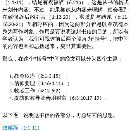
（
），结尾有祝福辞（
），这是从书信格式
1:1-11
6:21b
来划分内容。不过，如果尝试从内容来理解，便会看到
在致候辞后的引言（
），实质是与结尾（
1:12-20
6:11-
）互相呼应的，因为这两部分都是以弟茂德本
16,20-21
身为写作对象，作用是要说明这封书信的目的，所以有
学者认为，我们可视这前后两个段落为“括号”，把中间
的内容包围和总括起来，突出其重要性。
那么，在这个“括号”中间的经文可以分为四个主题：
教会秩序（
）；
2:1-3:15
信仰要理（
）；
3:16-4:11
牧者工作（
）；
4:12-6:2
提防假教导及善用财富（
）。
6:3-10,17-19
以下逐一说明这书信的各部分，再总结它的思想。
致候辞（
）
1:1-11