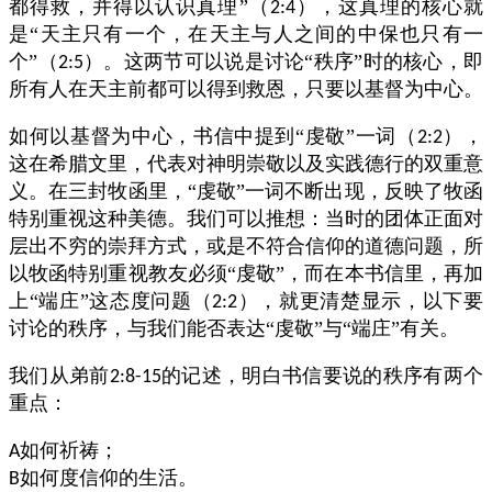
都得救，并得以认识真理”（
），这真理的核心就
2:4
是“天主只有一个，在天主与人之间的中保也只有一
个”（
）。这两节可以说是讨论“秩序”时的核心，即
2:5
所有人在天主前都可以得到救恩，只要以基督为中心。
如何以基督为中心，书信中提到“虔敬”一词（
），
2:2
这在希腊文里，代表对神明崇敬以及实践德行的双重意
义。在三封牧函里，“虔敬”一词不断出现，反映了牧函
特别重视这种美德。我们可以推想：当时的团体正面对
层出不穷的崇拜方式，或是不符合信仰的道德问题，所
以牧函特别重视教友必须“虔敬”，而在本书信里，再加
上“端庄”这态度问题（
），就更清楚显示，以下要
2:2
讨论的秩序，与我们能否表达“虔敬”与“端庄”有关。
我们从弟前
的记述，明白书信要说的秩序有两个
2:8-15
重点：
如何祈祷；
A
如何度信仰的生活。
B