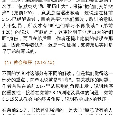
肃，显示了弟茂德面对的难题不少。这里还要留意两个
名字：“依默纳约”和“亚历山大”，保禄“把他们交给撒
殚”（弟前
），意思是驱逐出教会，这说法在格前
1:20
已经解说过，目的是要让他们悔改，教训的意味
5:1-5
大于惩罚，所以才有“叫他们学习不再亵渎”（弟前
）的说法。有趣的是，这更说明了亚历山大的“铜
1:20
匠”身份，而且在弟后里，作者还提出他俩的错误在那
里，因此有学者认为，这是一项证据，支持弟后实则是
早于弟前写成的。
（
）教会秩序（
）
1
2:1-3:15
不同的学者对这部分有不同的解读，但是我们觉得这一
部分的重点，简单地说就是“秩序”。有关秩序的问题，
作者首先在弟前
里从原则的角度出发，说明秩序
2:1-7
的重要性；接着在弟前
则论及具体的问题；弟前
2:8-15
又从教会内的职务角度，说明教会团体的秩序。
3:1-15
在弟前
，书信首先强调的，是天主“愿意所有的人
2:1-7