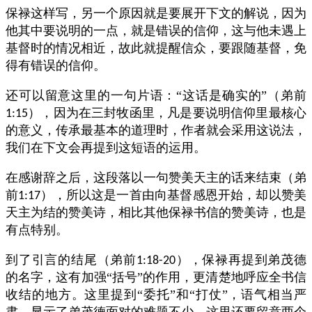
保禄这样写，另一个原因就是要展开下文的解说，因为
他其中要说明的一点，就是错误的信仰，这与他未遇上
基督时的情况相近，故此就提醒信众，要跟随基督，免
得有错误的信仰。
还可以留意这里的一句片语：“这话是确实的”（弟前
），因为在三封牧函里，凡是要说明信仰里最核心
1:15
的意义，传承最基本的道理时，作者就会采用这说法，
我们在下文会再提到这短语的运用。
在感谢辞之后，这段落以一句赞美天主的话来结束（弟
前
），所以这是一首由向基督感恩开始，却以赞美
1:17
天主为结的赞美诗，相比其他保禄书信的赞美诗，也是
有点特别。
到了引言的结尾（弟前
），保禄再提到弟茂德
1:18-20
的名字，这有加强“括号”的作用，更清楚地呼应全书信
收结的地方。这里提到“委托”和“打仗”，语气相当严