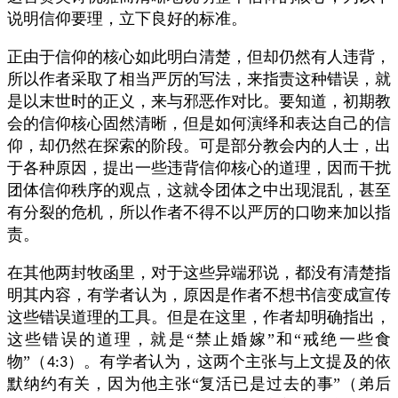
说明信仰要理，立下良好的标准。
正由于信仰的核心如此明白清楚，但却仍然有人违背，
所以作者采取了相当严厉的写法，来指责这种错误，就
是以末世时的正义，来与邪恶作对比。要知道，初期教
会的信仰核心固然清晰，但是如何演绎和表达自己的信
仰，却仍然在探索的阶段。可是部分教会内的人士，出
于各种原因，提出一些违背信仰核心的道理，因而干扰
团体信仰秩序的观点，这就令团体之中出现混乱，甚至
有分裂的危机，所以作者不得不以严厉的口吻来加以指
责。
在其他两封牧函里，对于这些异端邪说，都没有清楚指
明其内容，有学者认为，原因是作者不想书信变成宣传
这些错误道理的工具。但是在这里，作者却明确指出，
这些错误的道理，就是“禁止婚嫁”和“戒绝一些食
物”（
）。有学者认为，这两个主张与上文提及的依
4:3
默纳约有关，因为他主张“复活已是过去的事”（弟后