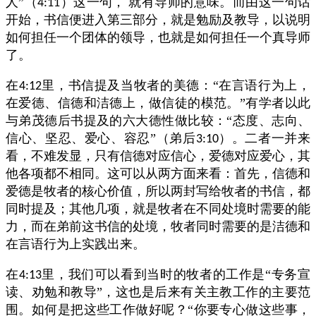
人”（
）这一句，
就有导师的意味。而由这一句话
4:11
开始，书信便进入第三部分，就是勉励及教导，以说明
如何担任一个团体的领导，也就是如何担任一个真导师
了。
在
里，书信提及当牧者的美德：“在言语行为上，
4:12
在爱德、信德和洁德上，做信徒的模范。”有学者以此
与弟茂德后书提及的六大德性做比较：“态度、志向、
信心、坚忍、爱心、容忍”（弟后
）。二者一并来
3:10
看，不难发显，只有信德对应信心，爱德对应爱心，其
他各项都不相同。这可以从两方面来看：首先，信德和
爱德是牧者的核心价值，所以两封写给牧者的书信，都
同时提及；其他几项，就是牧者在不同处境时需要的能
力，而在弟前这书信的处境，牧者同时需要的是洁德和
在言语行为上实践出来。
在
里，我们可以看到当时的牧者的工作是“专务宣
4:13
读、劝勉和教导”，这也是后来有关主教工作的主要范
围。如何是把这些工作做好呢？“你要专心做这些事，