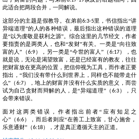
6:17-19
此适合把两段合并，一同解说。
这部分的主题是假教导。在弟前
里，书信指出“讲
6:3-5
异端道理”的人的各种错误，最后指出这种错误的道理
是“以为虔敬是获利之源”。综合这里的几节经文，作者
要指责的是两类人，也和“发财”有关。一类是“向往致
富的人”（
），另一类是“今世的富人”（
），也
6:9
6:17
就是说，无论是渴望致富，还是已经富有的教友，往往
把财富放在更高的位置，把信仰视为工具，而作者正要
指出，“我们没有带什么到世界上，同样也不能带走什
么”（
），地上的财富并没有什么实质的意义，而尝
6:7
试为自己贪财而辩解的人，是“异端道理”（
），只
6:3
会带来错误。
面对这两类错误，作者指出前者“应有知足之
心”（
），而后者则应“在善工上致富，甘心施舍，
6:6
乐意通财”（
），才是真正遵循天主的正道。
6:18