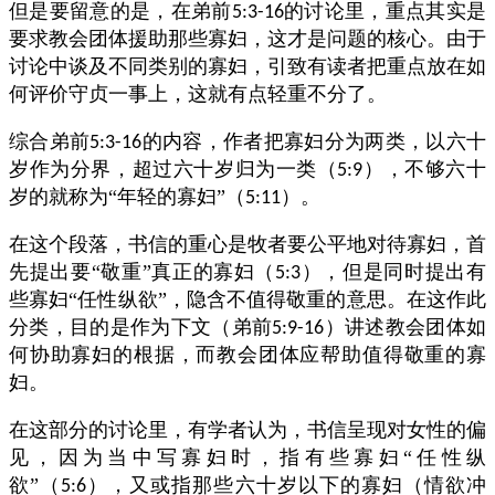
但是要留意的是，在弟前
的讨论里，重点其实是
5:3-16
要求教会团体援助那些寡妇，这才是问题的核心。由于
讨论中谈及不同类别的寡妇，引致有读者把重点放在如
何评价守贞一事上，这就有点轻重不分了。
综合弟前
的内容，作者把寡妇分为两类，以六十
5:3-16
岁作为分界，超过六十岁归为一类（
），不够六十
5:9
岁的就称为“年轻的寡妇”（
）。
5:11
在这个段落，书信的重心是牧者要公平地对待寡妇，首
先提出要“敬重”真正的寡妇（
），但是同时提出有
5:3
些寡妇“任性纵欲”，隐含不值得敬重的意思。在这作此
分类，目的是作为下文（弟前
）讲述教会团体如
5:9-16
何协助寡妇的根据，而教会团体应帮助值得敬重的寡
妇。
在这部分的讨论里，有学者认为，书信呈现对女性的偏
见，因为当中写寡妇时，指有些寡妇“任性纵
欲”（
），又或指那些六十岁以下的寡妇（情欲冲
5:6