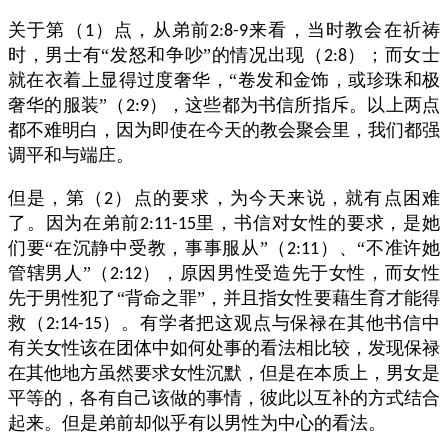
关于第（
）点，从弟前
来看，当时教会在祈祷
1
2:8-9
时，男士有“发怒和争吵”的情况出现（
）；而女士
2:8
就在衣着上显得过度奢华，“卷发和金饰，或珍珠和极
奢华的服装”（
），这些都为书信所指斥。以上两点
2:9
都不难明白，因为即使在今天的教会聚会里，我们都强
调平和与端庄。
但是，第（
）点的要求，为今天来说，就有点困难
2
了。因为在弟前
里，书信对女性的要求，是她
2:11-15
们要“在沉静中受教，事事服从”（
）、“不准许她
2:11
管辖男人”（
），原因男性受造先于女性，而女性
2:12
先于男性犯了“背命之罪”，并且指女性要藉生育才能得
救（
）。有学者把这观点与保禄在其他书信中
2:14-15
有关女性该在团体中如何处事的看法相比较，发现保禄
在其他地方虽然要求女性沉默，但是在本质上，男女是
平等的，各有自己该做的事情，彼此以互补的方式结合
起来。但是弟前却似乎有以男性为中心的看法。