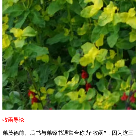
牧函导论
弟茂德前、后书与弟铎书通常合称为“牧函”，因为这三