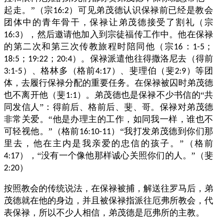
起走。”（宗
）可见弟茂德认识保禄前已经是教会
16:2
团体中的青年骨干，保禄让弟茂德接受了割礼（宗
），然后邀请他加入到宗徒福传工作中。他在保禄
16:3
的第二次和第三次传教旅程时陪同他（宗
：
；
16
1-5
；
；
）。保禄派遣他往得撒洛尼去（得前
18:5
19:22
20:4
）、格林多（格前
）、斐理伯（斐
）等团
3:1-5
4:17
2:9
体，去履行保禄分配的重要任务。在保禄被囚时弟茂德
也不离开他（斐
）。弟茂德也是保禄不少书信的“共
1:1
同发信人”：得前后、格前后、斐、哥。保禄对弟茂德
非常关爱。“他是办理主的工作，如同我一样，谁也不
可轻视他。”（格前
）“我打发弟茂德到你们那
16:10-11
里去，他在主内是我亲爱的忠信的孩子。”（格前
），“没有一个像他那样诚心关照你们的人。”（斐
4:17
）
2:20
按照教会的传统说法，在保禄被捕，解送往罗马后，弟
茂德就在他的身边，并且被保禄指派往厄弗所教会，代
表保禄，所以不少人相信，弟茂德是厄弗所的主教。