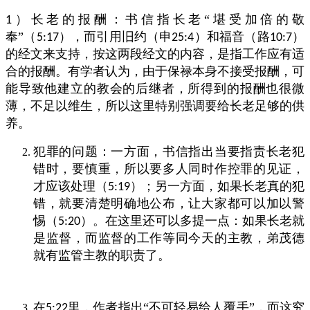
）长老的报酬：书信指长老“堪受加倍的敬
1
奉”（
），而引用旧约（申
）和福音（路
）
5:17
25:4
10:7
的经文来支持，按这两段经文的内容，是指工作应有适
合的报酬。有学者认为，由于保禄本身不接受报酬，可
能导致他建立的教会的后继者，所得到的报酬也很微
薄，不足以维生，所以这里特别强调要给长老足够的供
养。
犯罪的问题：一方面，书信指出当要指责长老犯
错时，要慎重，所以要多人同时作控罪的见证，
才应该处理（
）；另一方面，如果长老真的犯
5:19
错，就要清楚明确地公布，让大家都可以加以警
惕（
）。在这里还可以多提一点：如果长老就
5:20
是监督，而监督的工作等同今天的主教，弟茂德
就有监管主教的职责了。
在
里，作者指出“不可轻易给人覆手”，而这究
5:22