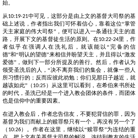
始。
从
中可见，这部分是由上文的基督大司祭的基
10:19-21
础上述说，作者指出我们可怀着信心，靠着这位“掌管
天主家庭的伟大司祭”，便可以进入一条通往天主的道
路，开展下文的基督徒生活的原则。在
里，作
10:22-24
者似乎在强调人在洗礼后，就该能以“完备的信
德”和“明认的望德”来相信并盼望天主，并且得以“激发
爱德”，做到下一部分所提及的善行。然后，作者认为
领受圣洗后的人，“决不离弃我们的集会，就像一些人
所习惯行的；反而应彼此劝勉；你们见那日子越近，就
越该如此”（
）从这里可以看到，在希伯来书所处
10:25
的时代，圣洗已经是一个进入教会团体的条件，而团体
也是信仰中的重要因素。
在进入教会后，作者忠告信友，不要犯背信的罪，因为
基督为我们而献上的赎罪祭只有一个，再没有另一个了
（
）。作者在这里，继续以“赎罪祭”为连结的重
10:26
点，把上文有关基督大司祭的解说，连结到教友的生活