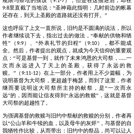
规限与祭坛的摆设（
），但是在这描述后，却在
9:1-7
里直截了当地说：“圣神藉此指明：几时前边的帐幕
9:8
还存在，到天上圣殿的道路就还没有打开。”
这也呼应了上文一直所说，旧约是不圆满的说法，所以
作者继续说下去，指出过去的做法，“奉献的供物和牺
牲”（
）、“外表礼节的归程”（
），都不能成
9:9
9:10
全。然后，作者提出的观点，就成为今天信仰的重要观
点：“可是基督一到，就作了未来鸿恩的大司祭，
一
……
次而永远进入了天上的圣殿，获得了永远的救
赎。”（
）在上一部分，作者用上不少篇幅，为
9:11-12
说明基督为大司祭，更超越于梅瑟，而到了这里，作者
继而要说明这大司祭所主持的献祭，是“一次而永
远”的，因而能让信友得到“永远的救赎”，这就是基督
大司祭的超越性了。
为强调基督的救赎与旧约中祭献的救赎的分别，作者再
以“公山羊和牛犊的血，以及母牛的灰烬”，与基督的自
我牺牲作比较，从而带出：旧约中的祭品，尚可以让人