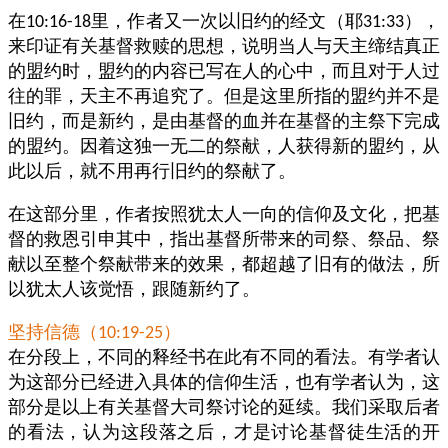
在
里，作者又一次以旧约的经文（耶
），
10:16-18
31:33
来印证有关基督救赎的思想，说明当人与天主缔结真正
的盟约时，盟约的内容已写在人的心中，而且对于人过
往的罪，天主不再追究了。但是这里所指的盟约并不是
旧约，而是新约，是由基督的血并在基督的主祭下完成
的盟约。因着这独一无二的祭献，人获得新的盟约，从
此以后，就不用再行旧约的祭献了。
在这部分里，作者按照犹太人一向的信仰及文化，把基
督的救恩引申其中，指出基督所带来的司祭、祭品、祭
献以至整个祭献带来的效果，都超越了旧有的做法，所
以犹太人该觉悟，跟随新约了。
坚持信德（
）
10:19-25
在分段上，不同的释经书在此有不同的看法。有学者认
为这部分已经进入具体的信仰生活，也有学者认为，这
部分是以上有关基督大司祭讨论的延续。我们采取后者
的看法，认为这段落之后，才是讨论基督徒生活的开