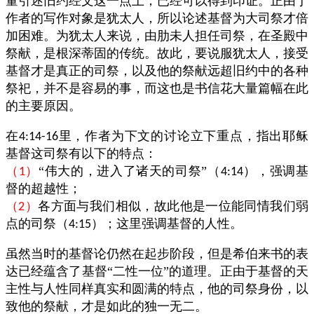
量引述旧约经文这一点上，已经可以得到印证。正由于
作者的写作对象是犹太人，所以论述基督为大司祭才倍
加困难。为犹太人来说，由肋未人担任司祭，在圣殿中
祭献，是根深蒂固的传统。故此，要说服犹太人，接受
基督才是真正的司祭，以及他的祭献远超旧约中的各种
祭祀，并不是容易的事，而这也是书信花大量篇幅在此
的主要原因。
在
里，作者为下文的讨论立下重点，指出耶稣
4:14-16
基督这司祭有以下的特点：
（
）
“伟大的，进入了诸天的司祭”（
），强调基
1
4:14
督的超越性；
（
）
各方面与我们相似，故此他是一位能同情我们弱
2
点的司祭（
）；这里强调基督的人性。
4:15
虽然当时的基督论仍然在起步阶段，但是希伯来书的表
达已经蕴含了基督“二性一位”的道理。正由于基督的天
主性与人性同样真实和圆满的特点，他的司祭身份，以
致他的祭献，才是如此的独一无二。