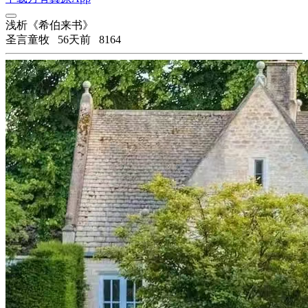
浅析《希伯来书》
圣言童牧
56天前
8164