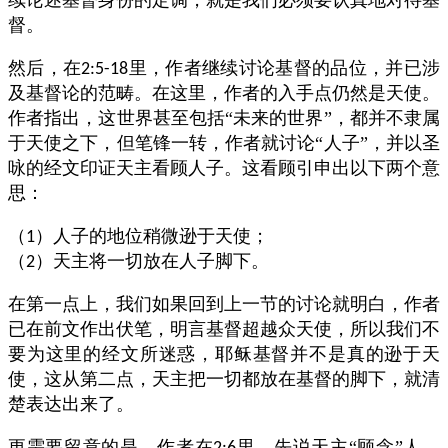
续论述基督身份的定调，就是我们必须要认真地对待基
督。
然后，在
里，作者继续讨论基督的品位，并已涉
2:5-18
及基督论的范畴。在这里，作者的入手点仍然是天使。
作者指出，这世界甚至包括“未来的世界”，都并不隶属
于天使之下，但笔锋一转，作者就讨论“人子”，并以圣
咏的经文印证天主看顾人子。这看顾引申出以下两个意
思：
（
）人子的地位稍微逊于天使；
1
（
）天主将一切放在人子脚下。
2
在第一点上，我们如果回到上一节的讨论就明白，作者
已在前文作出伏笔，明言基督超越众天使，所以我们不
要为这里的经文所迷惑，耶稣基督并不是真的逊于天
使，这从第二点，天主把一切都放在基督的脚下，就清
楚表达出来了。
更需要留意的是，作者在
里，先说天主“顾念”人，