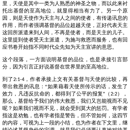
里，天使是其中一类为人熟悉的神圣之物，而以此来衬
托出基督的至高地位，就显得相当有力了。另一个原
因，则是天使作为天主与人之间的使者，有传递讯息的
作用，而作者强调基督的品位超越天使，正好代表天主
这回所派遣来到人间，不再是使者，而是天主的儿子。
这里提到使者受天主派遣，为施与救恩而服务，也有回
应书卷开始指不同时代众先知为天主宣讲的意思。
这个段落，一方面说明基督的品位，也是承接引言部
分，因为引言正好说基督在世界里的至高地位。
到了
，作者承接上文有关基督与天使的比较，再
2:1-4
带出救恩的讯息：“如果藉着天使所传示的话，发生了
效力，凡违反抗命的，都得到了公平的报复”（
），
2:2
那么，基督给予我们的伟大救恩，我们又岂能视而不见
呢？如果我们视而不见，就会受到莫大的惩罚。有学者
指这是劝勉，也有学者指是警告，但不管如何，这四节
的内容，可视为上一段的小结，也为作者在下文里，继