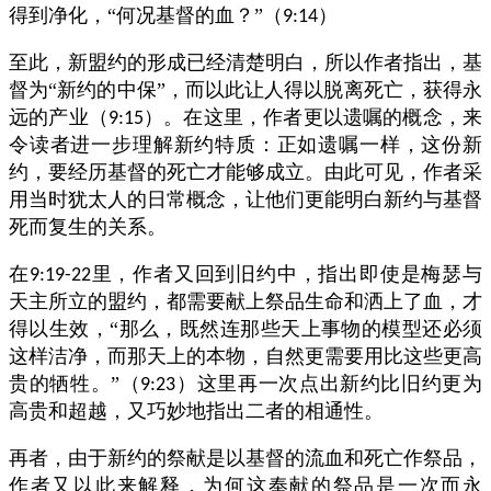
得到净化，“何况基督的血？”（
）
9:14
至此，新盟约的形成已经清楚明白，所以作者指出，基
督为“新约的中保”，而以此让人得以脱离死亡，获得永
远的产业（
）。在这里，作者更以遗嘱的概念，来
9:15
令读者进一步理解新约特质：正如遗嘱一样，这份新
约，要经历基督的死亡才能够成立。由此可见，作者采
用当时犹太人的日常概念，让他们更能明白新约与基督
死而复生的关系。
在
里，作者又回到旧约中，指出即使是梅瑟与
9:19-22
天主所立的盟约，都需要献上祭品生命和洒上了血，才
得以生效，“那么，既然连那些天上事物的模型还必须
这样洁净，而那天上的本物，自然更需要用比这些更高
贵的牺牲。”（
）这里再一次点出新约比旧约更为
9:23
高贵和超越，又巧妙地指出二者的相通性。
再者，由于新约的祭献是以基督的流血和死亡作祭品，
作者又以此来解释，为何这奉献的祭品是一次而永