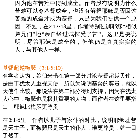
因为他在苦难中得到成全。作者没有说明为什么
苦难可以令基督成全，也没有解释耶稣是否因这
苦难的成全才成为基督，只是为我们提供一个原
因。不过，在
里，作者特别强调耶稣“相似
2:17-18
弟兄们”地“亲自经过试探受了苦”。这里是要说
明，尽管耶稣是成全的，但他仍是真真实实的
人，与其他人一样。
基督超越梅瑟（
）
3:1-5:10
有学者认为，希伯来书在第一部分讨论基督超越天使，
是由于犹太人重视天使，所以为说明基督的尊贵，就以
天使作比较。那说法在第二部分得到支持，因为在犹太
人心中，梅瑟也是极其重要的人物，而作者在这里要指
出，耶稣比梅瑟更尊贵。
在
里，作者以儿子与家仆的对比，说明耶稣基督
3:1-6
是天主子，而梅瑟只是天主的仆人，谁更尊贵，就一目
了然了。