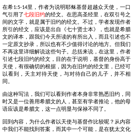
在希
里，作者为说明耶稣基督超越众天使，一口
1:5-14
气引用了
七段旧约
的经文。在思高圣经里，在双引号之
间的文字，就是属于旧约的经文。不过，学者发现作者
所引的经文，应该是出自《七十贤士本》，也就是希腊
文的译本，跟我们今天所读的有所出入，而且引述也不
一定原文抄录，所以也有不少值得讨论的地方。但我们
不再这里详细解说这些句子。总括来说，在这里，作者
引述七段旧约的经文，目的在于说明，基督的身份高于
天使，有很确切的根据，因为在旧约的经文里，已经可
以看到，天主对待天使，与对待自己的儿子，并不相
同。
由这种写法，我们可以看到作者本身非常熟悉旧约，同
时又是一位善用希腊文的人，甚至有学者推论，他的母
语应该是希腊文，这一点明显与保禄不同了。
回到内容，为什么作者以天使与基督作比较呢？从内容
中我们不能找到答案，而其中一个可能，是在犹太文化