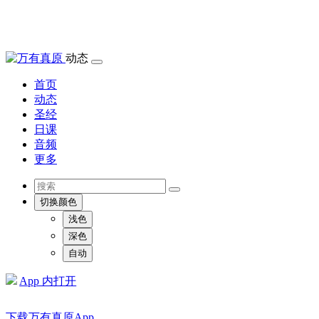
动态
首页
动态
圣经
日课
音频
更多
切换颜色
浅色
深色
自动
App 内打开
下载万有真原App