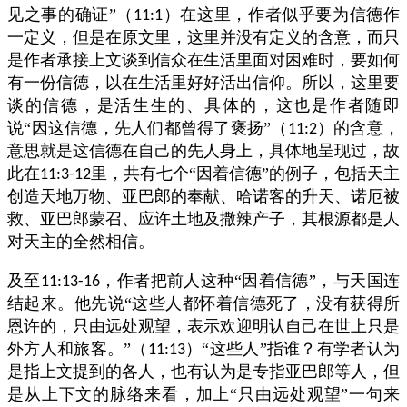
见之事的确证”（
）在这里，作者似乎要为信德作
11:1
一定义，但是在原文里，这里并没有定义的含意，而只
是作者承接上文谈到信众在生活里面对困难时，要如何
有一份信德，以在生活里好好活出信仰。所以，这里要
谈的信德，是活生生的、具体的，这也是作者随即
说“因这信德，先人们都曾得了褒扬”（
）的含意，
11:2
意思就是这信德在自己的先人身上，具体地呈现过，故
此在
里，共有七个“因着信德”的例子，包括天主
11:3-12
创造天地万物、亚巴郎的奉献、哈诺客的升天、诺厄被
救、亚巴郎蒙召、应许土地及撒辣产子，其根源都是人
对天主的全然相信。
及至
，作者把前人这种“因着信德”，与天国连
11:13-16
结起来。他先说“这些人都怀着信德死了，没有获得所
恩许的，只由远处观望，表示欢迎明认自己在世上只是
外方人和旅客。”（
）“这些人”指谁？有学者认为
11:13
是指上文提到的各人，也有认为是专指亚巴郎等人，但
是从上下文的脉络来看，加上“只由远处观望”一句来