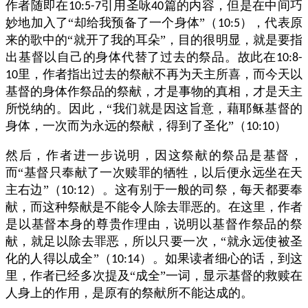
作者随即在
引用圣咏
篇的内容，但是在中间巧
10:5-7
40
妙地加入了“却给我预备了一个身体”（
），代表原
10:5
来的歌中的“就开了我的耳朵”，目的很明显，就是要指
出基督以自己的身体代替了过去的祭品。故此在
10:8-
里，作者指出过去的祭献不再为天主所喜，而今天以
10
基督的身体作祭品的祭献，才是事物的真相，才是天主
所悦纳的。因此，“我们就是因这旨意，藉耶稣基督的
身体，一次而为永远的祭献，得到了圣化”（
）
10:10
然后，作者进一步说明，因这祭献的祭品是基督，
而“基督只奉献了一次赎罪的牺牲，以后便永远坐在天
主右边”（
）。这有别于一般的司祭，每天都要奉
10:12
献，而这种祭献是不能令人除去罪恶的。在这里，作者
是以基督本身的尊贵作理由，说明以基督作祭品的祭
献，就足以除去罪恶，所以只要一次，“就永远使被圣
化的人得以成全”（
）。如果读者细心的话，到这
10:14
里，作者已经多次提及“成全”一词，显示基督的救赎在
人身上的作用，是原有的祭献所不能达成的。