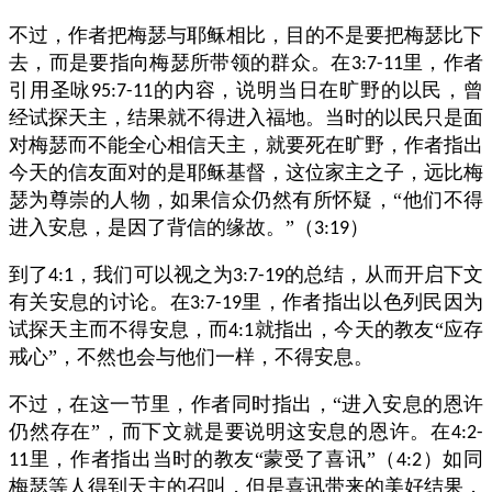
不过，作者把梅瑟与耶稣相比，目的不是要把梅瑟比下
去，而是要指向梅瑟所带领的群众。在
里，作者
3:7-11
引用圣咏
的内容，说明当日在旷野的以民，曾
95:7-11
经试探天主，结果就不得进入福地。当时的以民只是面
对梅瑟而不能全心相信天主，就要死在旷野，作者指出
今天的信友面对的是耶稣基督，这位家主之子，远比梅
瑟为尊崇的人物，如果信众仍然有所怀疑，“他们不得
进入安息，是因了背信的缘故。”（
）
3:19
到了
，我们可以视之为
的总结，从而开启下文
4:1
3:7-19
有关安息的讨论。在
里，作者指出以色列民因为
3:7-19
试探天主而不得安息，而
就指出，今天的教友“应存
4:1
戒心”，不然也会与他们一样，不得安息。
不过，在这一节里，作者同时指出，“进入安息的恩许
仍然存在”，而下文就是要说明这安息的恩许。在
4:2-
里，作者指出当时的教友“蒙受了喜讯”（
）如同
11
4:2
梅瑟等人得到天主的召叫，但是喜讯带来的美好结果，