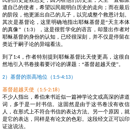
民的历史是救恩史，因为在他们历史里，天主一直都派
遣自己的使者，希望以民能明白历史的走向；而在最后
的阶段，他更派出自己的儿子，以完成整个救恩计划。
其次是基督论，这里明确地指出耶稣基督是“天主本体
的真像”（
），这是很哲学化的语言，却显出作者对
1:3
耶稣基督的身份的认知，已经很深刻，并不仅是停留在
类近于嗣子论的异端看法。
到了
，作者特别提到耶稣基督比天使更高，这很自
1:4
然地引入书卷接着要讨论的课题：“基督超越天使”。
）基督的崇高地位（
）
2
1:5-4:13
基督超越天使（
）
1:5-2:18
不少人指出，希伯来书近似一篇神学论文或高深的讲道
词，多于是一封书信。这固然是由于这书卷没有收信
人，在形式上不符合书信的表达方法。另一个原因，就
是它的表达，同样是有论文的色彩。这段经文正可以印
证这说法。