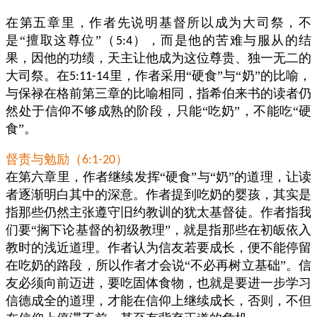
在第五章里，作者先说明基督所以成为大司祭，不
是“擅取这尊位”（
），而是他的苦难与服从的结
5:4
果，因他的功绩，天主让他成为这位尊贵、独一无二的
大司祭。在
里，作者采用“硬食”与“奶”的比喻，
5:11-14
与保禄在格前第三章的比喻相同，指希伯来书的读者仍
然处于信仰不够成熟的阶段，只能“吃奶”，不能吃“硬
食”。
督责与勉励（
）
6:1-20
在第六章里，作者继续发挥“硬食”与“奶”的道理，让读
者逐渐明白其中的深意。作者提到吃奶的婴孩，其实是
指那些仍然主张遵守旧约教训的犹太基督徒。作者指我
们要“搁下论基督的初级教理”，就是指那些在初皈依入
教时的浅近道理。作者认为信友若要成长，便不能停留
在吃奶的路段，所以作者才会说“不必再树立基础”。信
友必须向前迈进，要吃固体食物，也就是要进一步学习
信德成全的道理，才能在信仰上继续成长，否则，不但