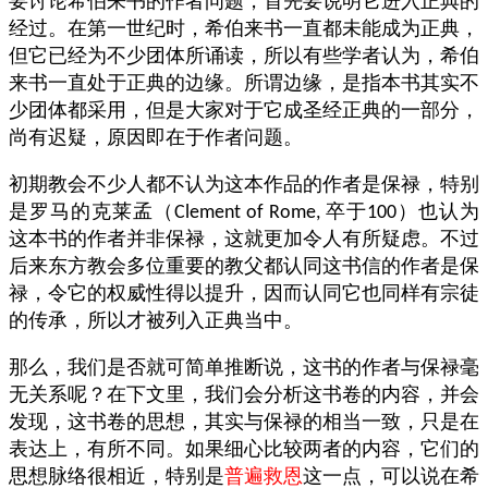
要讨论希伯来书的作者问题，首先要说明它进入正典的
经过。在第一世纪时，希伯来书一直都未能成为正典，
但它已经为不少团体所诵读，所以有些学者认为，希伯
来书一直处于正典的边缘。所谓边缘，是指本书其实不
少团体都采用，但是大家对于它成圣经正典的一部分，
尚有迟疑，原因即在于作者问题。
初期教会不少人都不认为这本作品的作者是保禄，特别
是罗马的克莱孟（
卒于
）也认为
Clement of Rome,
100
这本书的作者并非保禄，这就更加令人有所疑虑。不过
后来东方教会多位重要的教父都认同这书信的作者是保
禄，令它的权威性得以提升，因而认同它也同样有宗徒
的传承，所以才被列入正典当中。
那么，我们是否就可简单推断说，这书的作者与保禄毫
无关系呢？在下文里，我们会分析这书卷的内容，并会
发现，这书卷的思想，其实与保禄的相当一致，只是在
表达上，有所不同。如果细心比较两者的内容，它们的
思想脉络很相近，特别是
普遍救恩
这一点，可以说在希