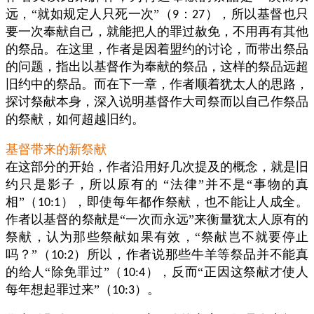
远，“就如规定人只死一次”（
：
），所以基督也只
9
27
要一次奉献自己，就能把人的罪过赦免，不用再有其他
的祭品。在这里，作者是因着盟约的讨论，而带出祭品
的问题，指出以基督作为奉献的祭品，这样的祭品远超
旧约中的祭品。而在下一章，作者顺着犹太人的思路，
探讨祭献本身，深入说明基督作大司祭而以自己作祭品
的祭献，如何超越旧约。
基督带来的新祭献
在这部分的开始，作者沿用好几次提及的概念，就是旧
约只是影子，所以原有的
“法律”并不是“事物的真
相”（
），即使每年都作祭献，也不能让人成全。
10:1
作者以基督的祭献是“一次而永远”来衡量犹太人原有的
祭献，认为那些祭献如果有效，“祭献岂不就要停止
吗？”（
）所以，作者说那些牛羊等祭品并不能真
10:2
的给人“除免罪过”（
），反而“正因这祭献才使人
10:4
每年想起罪过来”（
）。
10:3