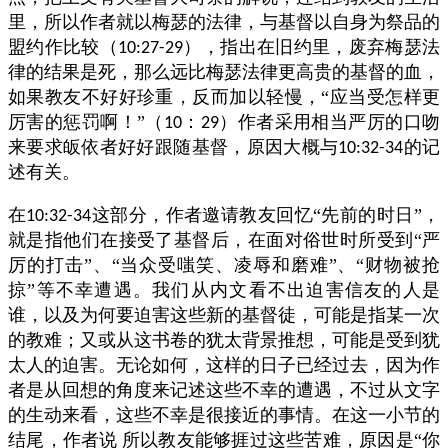
里，所以作者就以梅瑟的法律，与基督以自身为祭品的
盟约作比较（
），指出在旧约里，废弃梅瑟法
10:27-29
律的结果是死，那么远比梅瑟法律更高贵的基督的血，
如果教友不好好珍重，反而加以轻慢，“应当受怎样更
厉害的惩罚啊！”（
：
）作者采用相当严厉的口吻
10
29
来要求皈依者好好跟随基督，原因大概与
的记
10:32-34
述有关。
在
这部分，作者邀请教友回忆“先前的时日”，
10:32-34
就是指他们在接受了基督后，在面对俗世时所受到“严
厉的打击”、“当众受嗤笑、凌辱和磨难”、“财物被抢
掠”等不幸遭遇。我们从内文看不出迫害信友的人是
谁，以及为何要迫害这些新的基督徒，可能是指某一次
的教难；又或从这书卷的犹太背景推想，可能是受到犹
太人的迫害。无论如何，这样的日子已经过去，因为作
者是从回想的角度来记述这些不幸的遭遇，不过从文字
的生动来看，这些不幸是很接近的事情。在这一小节的
结尾，作者说
所以教友能够捱过这些苦难，原因是“你