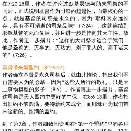
在
里，作者在讨论过默基瑟德与肋未司祭的不
7:20-28
同后，正式说明基督作为司祭的超越性，而最核心的一
点，就是基督的司祭是永久的，因为“耶稣因永远长
存，具有不可消逝的司祭品味”（
），这就连结到
7:24
耶稣基督的死而复活，并且进一步是指向其天主性。故
此，作者进一步指出：“这样的大司祭才适合于我们，
他是圣善的、无辜的、无玷的、别于罪人的、高于诸天
的”（
）。
7:26
基督带来新盟约（
）
8:1-9:27
作者确立基督是永久司祭后，就由此推论，指出我们不
再需要人为的会幕，因为“这些人所行的敬礼，只是天
上事物模型的影子”（
）。作者再进一步指出，基督
8:5
这司祭是天人盟约中更好的中保。在
里，作者指
8:6-13
出旧约不够圆满，要待新约来成全，而耶稣正为我们带
来这新的、圆满的盟约。
到了第
章，作者细致地说明在“第一个盟约”里的各种
9