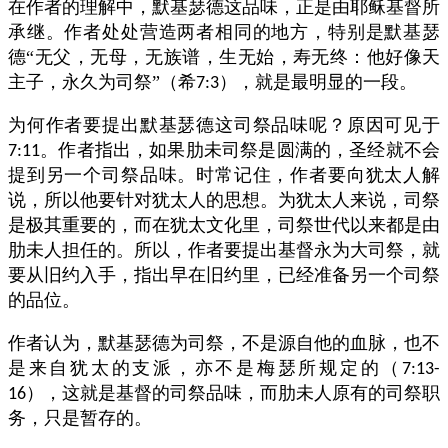
在作者的理解中，默基瑟德这品味，正是由耶稣基督所
承继。作者处处营造两者相同的地方，特别是默基瑟
德“无父，无母，无族谱，生无始，寿无终：他好像天
主子，永久为司祭”（希
），就是最明显的一段。
7:3
为何作者要提出默基瑟德这司祭品味呢？原因可见于
。作者指出，如果肋未司祭是圆满的，圣经就不会
7:11
提到另一个司祭品味。时常记住，作者要向犹太人解
说，所以他要针对犹太人的思想。为犹太人来说，司祭
是极其重要的，而在犹太文化里，司祭世代以来都是由
肋未人担任的。所以，作者要提出基督永为大司祭，就
要从旧约入手，指出早在旧约里，已经准备另一个司祭
的品位。
作者认为，默基瑟德为司祭，不是源自他的血脉，也不
是来自犹太的支派，亦不是梅瑟所规定的（
7:13-
），这就是基督的司祭品味，而肋未人原有的司祭职
16
务，只是暂存的。