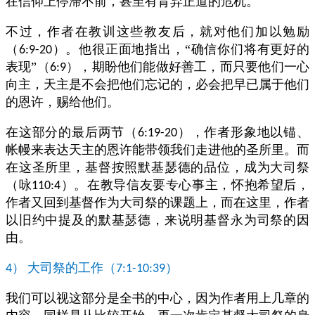
在信仰上停滞不前，甚至有背弃正道的危机。
不过，作者在教训这些教友后，就对他们加以勉励
（
）。他很正面地指出，“确信你们将有更好的
6:9-20
表现”（
），期盼他们能做好善工，而只要他们一心
6:9
向主，天主是不会把他们忘记的，必会把早已属于他们
的恩许，赐给他们。
在这部分的最后两节（
），作者形象地以锚、
6:19-20
帐幔来表达天主的恩许能带领我们走进他的圣所里。而
在这圣所里，基督按照默基瑟德的品位，成为大司祭
（咏
）。在教导信友要专心事主，怀抱希望后，
110:4
作者又回到基督作为大司祭的课题上，而在这里，作者
以旧约中提及的默基瑟德，来说明基督永为司祭的因
由。
）
大司祭的工作（
）
4
7:1-10:39
我们可以视这部分是全书的中心，因为作者用上几章的