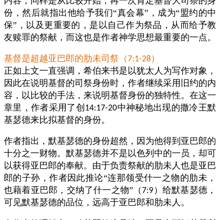
内容，同样是从比较开始，再一次肯定基督大司祭的身
份，然后就指出他给予我们“真会幕”，成为“盟约的中
保”，以及更重要的，是以自己作为祭品，从而给予教
友赎罪的祭献，而这也是作者神学思想最重要的一点。
基督是超越亚巴郎的肋未司祭（
）
7:1-28
正如上文一直强调，希伯来书是以犹太人为写作对象，
因此在说明基督的司祭身份时，作者继续采用旧约的内
容，以比较的手法，来说明基督身份的独特性。在这一
章里，作者采用了创
中神秘地出现的撒冷王默
14:17-20
基瑟德来比拟基督的身份。
作者指出，默基瑟德的身份超然，因为他得到亚巴郎的
十分之一财物。默基瑟德并不是以色列中的一员，却可
以获得亚巴郎的奉献。由于负责祭献的肋未人也是亚巴
郎的子孙，作者因此推论“连那领受什一之物的肋未，
也藉着亚巴郎，交纳了什一之物”（
）给默基瑟德，
7:9
可见默基瑟德的品位，远高于亚巴郎和肋未人。