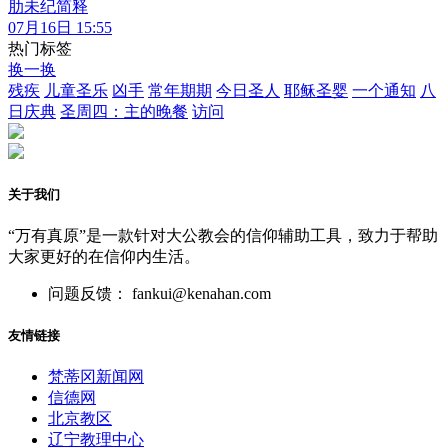
肋未纪简释
07月16日 15:55
热门标签
换一换
残疾
儿童圣乐
凶手
常年期期
今日圣人
耶稣圣婴
一个通知
八
日庆典
圣周四：主的晚餐
访问
关于我们
“万有真原”是一款针对大公教会的信仰辅助工具，致力于帮助
大家更好的在信仰内生活。
问题反馈： fankui@kenahan.com
友情链接
梵蒂冈新闻网
信德网
北京教区
辽宁教理中心