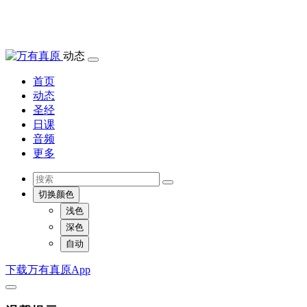
动态
首页
动态
圣经
日课
音频
更多
切换颜色
浅色
深色
自动
下载万有真原App