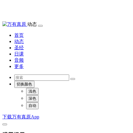
动态
首页
动态
圣经
日课
音频
更多
切换颜色
浅色
深色
自动
下载万有真原App