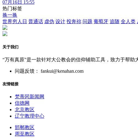
07月16日 15:55
热门标签
换一换
世界穷人日
普通话
虚伪
设计
投奔祢
问题
葡萄牙
追随
全人类
关于我们
“万有真原”是一款针对大公教会的信仰辅助工具，致力于帮助
问题反馈： fankui@kenahan.com
友情链接
梵蒂冈新闻网
信德网
北京教区
辽宁教理中心
邯郸教区
周至教区