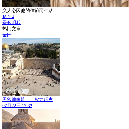
义人必因他的信赖而生活。
哈 2:4
圣多明我
热门文章
全部
黑落德家族——权力玩家
07月22日 17:32