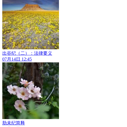
出谷纪（二）：法律要义
07月14日 12:45
肋未纪简释