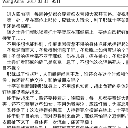
Wang Anna
2017-03-31
9511
进入四旬期，每周神父都会穿着祭衣带领大家拜苦路。凝视着
第一处，坐在高位上那位，应犹太人请求，判了耶稣十字架刑
里还是很痛吧。
随之士兵们就吆喝着把十字架压在耶稣肩上，要他自己把钉他
接受了……
不用多想也能料到，伤痕累累疲惫不堪的身体岂能承担得起这
圣母迎面而来，圣母得到消息了吧，圣母晚上如何度过的？辛
亲！圣母的痛丝毫不亚于耶稣，伤在儿身，痛在娘心，圣母没
士兵们看耶稣的确已是奄奄一息了，不想他这么轻易死去，熬
目不视？
耶稣成了“罪犯”，人们躲避尚且不及，谁还会在这个时候和
候，你还肯与他交往，和他做朋友吗？
十字架重新回到耶稣身上，不用想也知道，超出负荷的身体岂
狂地催促着站起来。
终于站起来了，路还要接着走，哆嗦着，每一步都要费好大劲
害，还不忘警醒这些妇女，不用为我哭泣，应该忏悔，为罪恶
又摔倒了！这次摔得好彻底，人摔得完全横展在地上，十字架
终于到了目的地，面对即将到来命运，耶稣害怕吗？恐惧吗？
衣服扯下来了，身体再一次流血，痛苦至极！