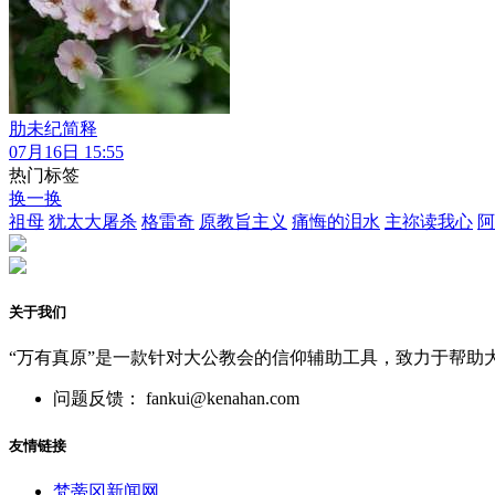
肋未纪简释
07月16日 15:55
热门标签
换一换
祖母
犹太大屠杀
格雷奇
原教旨主义
痛悔的泪水
主祢读我心
阿
关于我们
“万有真原”是一款针对大公教会的信仰辅助工具，致力于帮助
问题反馈： fankui@kenahan.com
友情链接
梵蒂冈新闻网