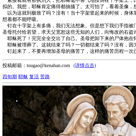
紧接着就有那执刑人，把耶稣毫不客气地按倒在十字架上，比
拟的。我想，耶稣肯定痛得都抽搐了。太可怕了，看着圣像，
以为这就到极致了吗？没有！当十字架竖起来的时候，身体靠
想着都不能呼吸。
钉在十字架上有多痛，我们无法想象。但是想下我们手指被门
圣母托付给若望，求天父宽恕这些无知的人们，向悔改的右盗
耶稣死了！完完全全交出了自己。圣母把卸下来的尸体抱在
耶稣被埋葬了。这就结束了吗？一切都结束了吗？没有，因为
钉起来了，不要再增加圣母的痛苦了，这样的痛苦历程一次已
投稿邮箱：tougao@kenahan.com
(详情点击)
四旬期
耶稣
复活
苦路