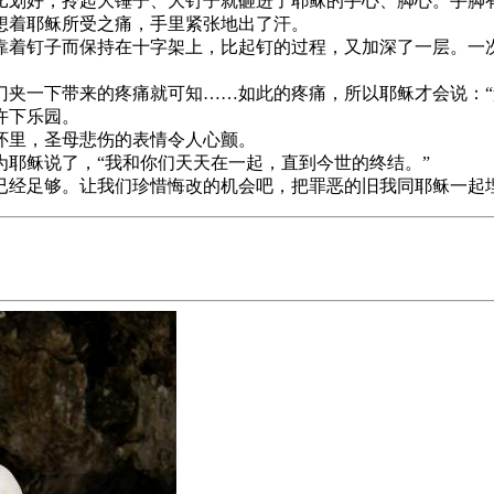
划好，拎起大锤子、大钉子就砸进了耶稣的手心、脚心。手脚
想着耶稣所受之痛，手里紧张地出了汗。
着钉子而保持在十字架上，比起钉的过程，又加深了一层。一
夹一下带来的疼痛就可知……如此的疼痛，所以耶稣才会说：“
许下乐园。
怀里，圣母悲伤的表情令人心颤。
耶稣说了，“我和你们天天在一起，直到今世的终结。”
经足够。让我们珍惜悔改的机会吧，把罪恶的旧我同耶稣一起