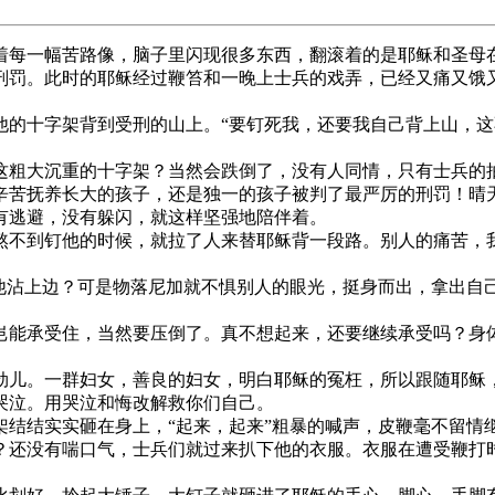
每一幅苦路像，脑子里闪现很多东西，翻滚着的是耶稣和圣母
罚。此时的耶稣经过鞭笞和一晚上士兵的戏弄，已经又痛又饿
的十字架背到受刑的山上。“要钉死我，还要我自己背上山，这
粗大沉重的十字架？当然会跌倒了，没有人同情，只有士兵的
苦抚养长大的孩子，还是独一的孩子被判了最严厉的刑罚！晴
有逃避，没有躲闪，就这样坚强地陪伴着。
不到钉他的时候，就拉了人来替耶稣背一段路。别人的痛苦，
他沾上边？可是物落尼加就不惧别人的眼光，挺身而出，拿出自
能承受住，当然要压倒了。真不想起来，还要继续承受吗？身
儿。一群妇女，善良的妇女，明白耶稣的冤枉，所以跟随耶稣
哭泣。用哭泣和悔改解救你们自己。
结结实实砸在身上，“起来，起来”粗暴的喊声，皮鞭毫不留情
还没有喘口气，士兵们就过来扒下他的衣服。衣服在遭受鞭打