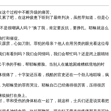
在这个过程中不断升级的痛苦。
又累了吧，在这种疲惫下听到了最终判决，虽然早知道，但是心
不是很嘲讽人吗？”换了我，肯定要反抗，要挣扎。耶稣就这么
抽打和催促。
天霹雳，心如刀割。罪犯的母亲？他人在用另类的眼光看这位母
我们有看到吗？我们会同情吗，我们会帮忙吗？还是闭上眼睛转
己干净的手帕，帮耶稣擦脸。当别人在尴尬困难糟糕境地的时
体很痛了，十字架还压着，残酷的官吏还在一个劲儿地聒噪，疯
，为耶稣受的罪而哭泣。耶稣自己已经痛得很厉害，压得很厉
继续抽打在身上。
时，早和受伤的身体粘在一起了，就这样，士兵们还是说笑着把