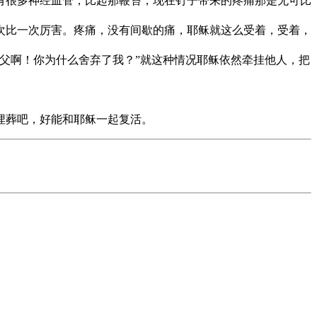
有很多神经血管，比起那鞭笞，现在钉子带来的疼痛那是无可比
次比一次厉害。疼痛，没有间歇的痛，耶稣就这么受着，受着，
父啊！你为什么舍弃了我？”就这种情况耶稣依然牵挂他人，把
埋葬吧，好能和耶稣一起复活。