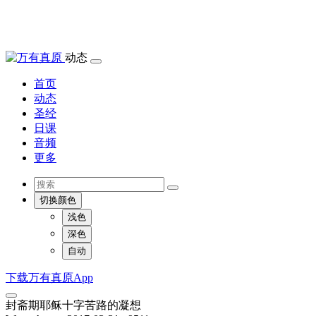
动态
首页
动态
圣经
日课
音频
更多
切换颜色
浅色
深色
自动
下载万有真原App
封斋期耶稣十字苦路的凝想