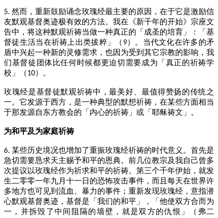
然而，重新鼓励诵念玫瑰经最主要的原因，在于它是激励信
5.
友默观基督奥迹极有效的方法。我在《新千年的开始》宗座文
告中，将这种默观祈祷当做一种真正的「成圣的培育」：「基
督徒生活当在祈祷上出类拔粹」（
）。当代文化在许多的矛
9
盾中兴起一种新的灵修需求，也因为受到其它宗教的影响，我
们基督徒团体比任何时候都更迫切需要成为「真正的祈祷学
校」（
）。
10
玫瑰经是基督徒默观祈祷中，最美好、最值得赞扬的传统之
一。它发源于西方，是一种典型的默想祈祷，在某些方面相当
于那发源自东方教会的「内心的祈祷」或「耶稣祷文」。
为和平及为家庭祈祷
某些历史境况也增加了重振玫瑰经祈祷的时代意义。首先是
6.
急切需要恳求天主赐予和平的恩典。前几位教宗及我自己曾多
次提议以玫瑰经作为祈求和平的祈祷。第三个千年伊始，就发
生二零零一年九月十一日的恐怖攻击事件，而且每天在世界许
多地方也可见到流血、暴力的事件；重新发现玫瑰经，意指潜
心默观基督奥迹，基督是「我们的和平」，「他使双方合而为
一，并拆毁了中间阻隔的墙壁，就是双方的仇恨」（弗二