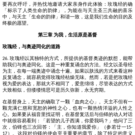
要再次呼吁，并热忱地邀请大家亲身作此体验：玫瑰经的确
「标示了人类生命的韵律」，为能在与天主圣三共融的喜乐
中，与天主「生命的韵律」和谐一致，这是我们生命的目的及
终极的愿望。
第三章 为我，生活原是基督
玫瑰经，与奥迹同化的道路
玫瑰经以其独特的方式，所提供的基督奥迹的默想，能帮
26.
助我们与奥迹同化。这是一种重复诵念的方法。经文以圣母经
为主，在每一端奥迹中诵念十遍。如果以肤浅的方式来看这种
反复诵念，就容易觉得玫瑰经枯燥无味。然而，若是把玫瑰经
视为爱的表达，那就大不相同了，爱意绵绵，尽管表达的方式
大致相似，但缕缕情思可是历久弥新，永无穷期。
在基督身上，天主的确取了一颗「血肉之心」。天主不但有一
颗充满仁慈和宽恕的神性之心，也有一颗热情洋溢的人性之
心。如果要从福音里找证明，在基督复活后与伯铎的动人对话
中就很容易看到：「若望的儿子西满，你爱我吗？」他问了三
次，伯铎也三次回答：「主，你知道我爱你」（参若廿一
15-
）。这段对伯铎的使命至关重要的章节，除了特定的意义
17