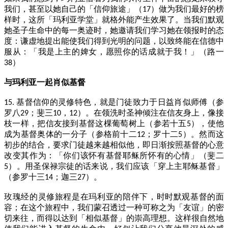
我们，甚至以她自己的「信仰旅途」（
）做为我们最好的榜
17
样时，这所「玛利亚学堂」就格外能产生效果了。当我们默观
她圣子生命中的每一奥迹时，她邀请我们学习她在领报时的态
度：谦虚地提出能使我们得到光明的问题，以致终能在信德中
服从：「我是上主的婢女，愿照你的话成就于我！」（路一
）
38
与玛利亚一起肖似基督
基督信仰的灵修特色，就是门徒致力于日益肖似师傅（参
15.
罗八
；斐三
，
）。在领洗时圣神倾注在信友身上，像接
29
10
12
枝一样，把信友接到基督这棵葡萄树上（参若十五
），使他
5
成为基督奥体的一分子（参格前十二
；罗十二
）。然而这
12
5
初步的结合，要求门徒越来越相似他，即日渐按照基督的心意
改变其作为：「你们该怀有基督耶稣所怀有的心情」（斐二
）。用圣保禄宗徒的话来说，我们应该「穿上主耶稣基督」
5
（参罗十三
；迦三
）。
14
27
玫瑰经的灵修旅程是在玛利亚的陪伴下，时时默观基督的面
容；在这个旅程中，我们蒙召透过一种可称之为「友谊」的密
切来往，而得以达到「相似基督」的崇高理想。这样很自然地