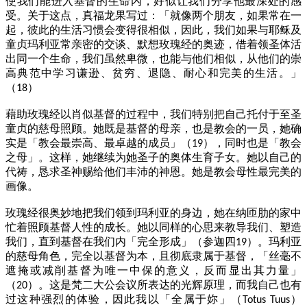
使我们能进入基督的生命内，好似让我们分享他最深处的感
受。关于这点，真福龙果写过：「就像两个朋友，如果常在一
起，彼此的生活习惯会变得很相似，因此，我们如果与耶稣及
童贞玛利亚常亲密的交谈、默想玫瑰经的奥迹，借着领圣体活
出同一个生命，我们虽然卑微，也能与他们相似，从他们的崇
高典范中学习谦逊、贫穷、退隐、耐心和完美的生活。」
（
）
18
藉助玫瑰经以肖似基督的过程中，我们特别把自己托付于至圣
童贞的慈母照顾。她既是基督的母亲，也是教会的一员，她确
实是「教会最崇高、最卓越的成员」（
），同时也是「教会
19
之母」。这样，她继续为她圣子的奥体生育子女。她以自己的
代祷，恳求圣神赐给他们丰沛的神恩。她是教会母性最完美的
画像。
玫瑰经很奥妙地把我们领到玛利亚的身边，她在纳匝肋的家中
忙着照顾基督人性的成长。她以同样的心思来教导我们、塑造
我们，直到基督在我们内「完全形成」（参迦四
）。玛利亚
19
的慈母角色，完全以基督为本，且彻底隶属于基督，「丝毫不
遮掩或减削基督为唯一中保的意义，反而显出其力量」
（
）。这是梵二大公会议所表达的光辉原理，而我自己也有
20
过这种强烈的体验，因此我以「全属于妳」（
）
Totus Tuus