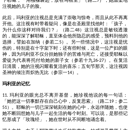
下耶稣，「用襁褓裹起，放在马槽里」（路二
），她温柔地
7
注视她的儿子的脸。
此后，玛利亚的注视总是充满了崇敬与惊奇，而且从此不再离
开他。这注视有时带着疑问，像是在圣殿里找他时：「孩子，
为什么你这样对待我们？」（路二
）这注视总是敏锐透澈
48
的，能深深了解耶稣，直至体会他所隐忍的感受，预料到他的
选择，譬如在加纳（参若二
）。另一些情况中，这注视是忧
5
伤的，特别是在十字架下时；还有些时候，这是一位产妇的眼
神，因为玛利亚不仅分担她独子的苦难与死亡，还接受耶稣以
爱徒为代表将托付给她的新子女（参若十九
）。在复活
26-27
日清晨，她的注视闪耀着复活的喜乐；五旬节那天，这注视因
圣神的倾注而炽热无比（参宗一
）。
14
玛利亚的记忆
玛利亚的眼光总不离开基督，她珍视他说的每一句话：
11.
「她把这一切事默存在自己心中，反复思索」（路二
；参二
19
）。耶稣的一切已深深铭刻在她的心中，永远伴随她，也使
51
她不断回想她与儿子一起生活的每个时刻。可以说，是那些记
忆形成了「玫瑰经」，她在世时从不间断地诵念着。