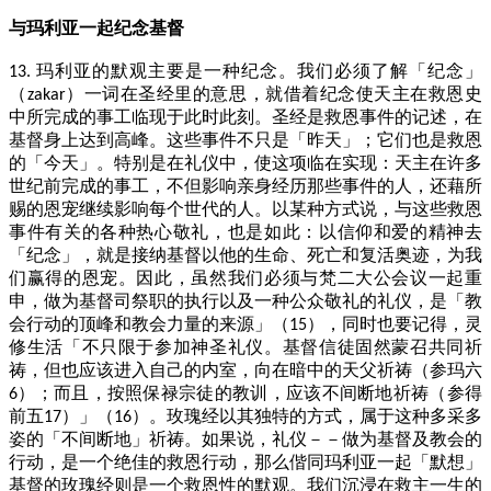
与玛利亚一起纪念基督
玛利亚的默观主要是一种纪念。我们必须了解「纪念」
13.
（
）一词在圣经里的意思，就借着纪念使天主在救恩史
zakar
中所完成的事工临现于此时此刻。圣经是救恩事件的记述，在
基督身上达到高峰。这些事件不只是「昨天」；它们也是救恩
的「今天」。特别是在礼仪中，使这项临在实现：天主在许多
世纪前完成的事工，不但影响亲身经历那些事件的人，还藉所
赐的恩宠继续影响每个世代的人。以某种方式说，与这些救恩
事件有关的各种热心敬礼，也是如此：以信仰和爱的精神去
「纪念」，就是接纳基督以他的生命、死亡和复活奥迹，为我
们赢得的恩宠。因此，虽然我们必须与梵二大公会议一起重
申，做为基督司祭职的执行以及一种公众敬礼的礼仪，是「教
会行动的顶峰和教会力量的来源」（
），同时也要记得，灵
15
修生活「不只限于参加神圣礼仪。基督信徒固然蒙召共同祈
祷，但也应该进入自己的内室，向在暗中的天父祈祷（参玛六
）；而且，按照保禄宗徒的教训，应该不间断地祈祷（参得
6
前五
）」（
）。玫瑰经以其独特的方式，属于这种多采多
17
16
姿的「不间断地」祈祷。如果说，礼仪－－做为基督及教会的
行动，是一个绝佳的救恩行动，那么偕同玛利亚一起「默想」
基督的玫瑰经则是一个救恩性的默观。我们沉浸在救主一生的