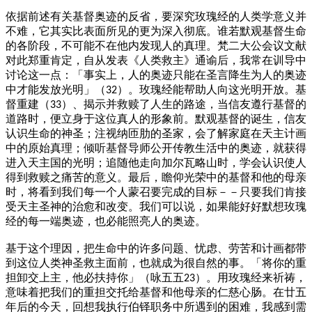
依据前述有关基督奥迹的反省，要深究玫瑰经的人类学意义并
不难，它其实比表面所见的更为深入彻底。谁若默观基督生命
的各阶段，不可能不在他内发现人的真理。梵二大公会议文献
对此郑重肯定，自从发表《人类救主》通谕后，我常在训导中
讨论这一点：「事实上，人的奥迹只能在圣言降生为人的奥迹
中才能发放光明」（
）。玫瑰经能帮助人向这光明开放。基
32
督重建（
）、揭示并救赎了人生的路途，当信友遵行基督的
33
道路时，便立身于这位真人的形象前。默观基督的诞生，信友
认识生命的神圣；注视纳匝肋的圣家，会了解家庭在天主计画
中的原始真理；倾听基督导师公开传教生活中的奥迹，就获得
进入天主国的光明；追随他走向加尔瓦略山时，学会认识使人
得到救赎之痛苦的意义。最后，瞻仰光荣中的基督和他的母亲
时，将看到我们每一个人蒙召要完成的目标－－只要我们肯接
受天主圣神的治愈和改变。我们可以说，如果能好好默想玫瑰
经的每一端奥迹，也必能照亮人的奥迹。
基于这个理因，把生命中的许多问题、忧虑、劳苦和计画都带
到这位人类神圣救主面前，也就成为很自然的事。「将你的重
担卸交上主，他必扶持你」（咏五五
）。用玫瑰经来祈祷，
23
意味着把我们的重担交托给基督和他母亲的仁慈心肠。在廿五
年后的今天，回想我执行伯铎职务中所遇到的困难，我感到需