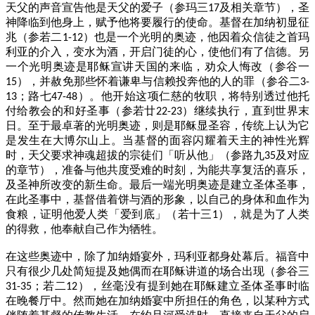
天父的声音宣告他是天父的爱子（参玛三
及相关章节），圣
17
神降临到他身上，赋予他将要履行的使命。基督在加纳初显征
兆（参若二
）也是一个光明的奥迹，他因着众信徒之首玛
1-12
利亚的介入，变水为酒，开启门徒的心，使他们有了信德。另
一个光明奥迹是耶稣宣讲天国的来临，劝众人悔改（参谷一
），并赦免那些怀着谦卑与信赖投奔他的人的罪（参谷二
15
3-
；路七
）。他开始这项仁慈的牧职，将特别透过他托
13
47-48
付给教会的和好圣事（参若廿
）继续执行，直到世界末
22-23
日。至于最卓著的光明奥迹，则是耶稣显圣容，传统上认为它
是发生在大博尔山上。当基督的面容闪耀着天主的神性光辉
时，天父要求神魂超拔的宗徒们「听从他」（参路九
及对应
35
的章节），准备与他共度受难的时刻，为能共享复活的喜乐，
及圣神所改变的新生命。最后一端光明奥迹是建立圣体圣事，
在此圣事中，基督借着饼与酒的形象，以自己的身体和血作为
食粮，证明他爱人类「爱到底」（若十三
），就是为了人类
1
的得救，他奉献自己作为牺牲。
在这些奥迹中，除了加纳婚宴外，玛利亚都身处幕后。福音中
只有很少几处简短提及她偶而在耶稣讲道的场合出现（参谷三
；若二
），丝毫没有提到她在耶稣建立圣体圣事时临
31-35
12
在晚餐厅中。然而她在加纳婚宴中所担任的角色，以某种方式