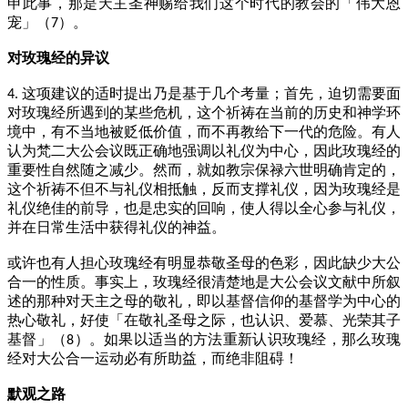
申此事，那是天主圣神赐给我们这个时代的教会的「伟大恩
宠」（
）。
7
对玫瑰经的异议
这项建议的适时提出乃是基于几个考量；首先，迫切需要面
4.
对玫瑰经所遇到的某些危机，这个祈祷在当前的历史和神学环
境中，有不当地被贬低价值，而不再教给下一代的危险。有人
认为梵二大公会议既正确地强调以礼仪为中心，因此玫瑰经的
重要性自然随之减少。然而，就如教宗保禄六世明确肯定的，
这个祈祷不但不与礼仪相抵触，反而支撑礼仪，因为玫瑰经是
礼仪绝佳的前导，也是忠实的回响，使人得以全心参与礼仪，
并在日常生活中获得礼仪的神益。
或许也有人担心玫瑰经有明显恭敬圣母的色彩，因此缺少大公
合一的性质。事实上，玫瑰经很清楚地是大公会议文献中所叙
述的那种对天主之母的敬礼，即以基督信仰的基督学为中心的
热心敬礼，好使「在敬礼圣母之际，也认识、爱慕、光荣其子
基督」（
）。如果以适当的方法重新认识玫瑰经，那么玫瑰
8
经对大公合一运动必有所助益，而绝非阻碍！
默观之路