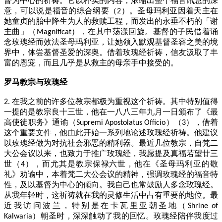
督为中心的祈祷。它以朴实的内容，浓缩出整个福音讯息的深
意，可以说是福音的综合纲要（
）。圣母玛利亚因着天主在
2
她童贞的胎中降生为人的救赎工程，而发出的永垂不朽的「谢
主曲」（
），在其中荡漾回旋。基督的子民借着诵
Magnificat
念玫瑰经而效法圣母玛利亚，让她领入默观基督圣容之美的境
界中，体尝基督圣爱的深奥。借着玫瑰经祈祷，信友汲取了丰
富的恩宠，而且几乎是从救主的母亲手中接受的。
罗马教宗与玫瑰经
在我之前的许多位教宗都极为重视这个祈祷。其中特别值得
2.
一提的是教宗良十三世，他在一八八三年九月一日颁布了《最
高使徒职务》通谕（
）（
），借着
Supremi Apostolatus Officio
3
这个重要文件，他由此开始一系列地论述玫瑰经祈祷。他建议
以玫瑰经做为对抗社会邪恶的精利器。最近几位教宗，自梵二
大公会议以来，也致力于推广玫瑰经，我愿提及真福若望廿三
世（
），而尤其是教宗保禄六世，他在《圣母玛利亚的敬
4
礼》劝谕中，本着梵二大公会议的精神，强调玫瑰经的福音特
性，及以基督为中心的倾向。我自己也常鼓励人多念玫瑰经。
从我年轻时，这祈祷就在我的灵修生活中占有重要的地位。最
近我访问波兰，特别是在卡瓦里亚朝圣地（
Shrine of
）朝圣时，深深触动了我的回忆。玫瑰经陪伴我度过
Kalwaria