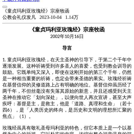
《童贞玛利亚玫瑰经》宗座牧函
公教会礼仪发凡
2023-10-04
1.14万
《
童贞玛利亚玫瑰经》宗座牧函
年
月
日
2002
10
16
导言
童贞玛利亚玫瑰经，在天主圣神的引导下，于第二个千年中
1.
逐渐发展。这种祈祷受到许多圣人的喜爱，也受到教会训导的
鼓励。它既单纯又深入，即使在这刚开始的第三个千年，仍然
是一种相当重要的祈祷，也定会带来圣德的果实。玫瑰经祈祷
在基督信仰的灵修道路上占有明确的地位。基督信仰虽历经了
两千年，不但丝毫没有失落其原始的新意，并且还感受到天主
圣神在推动它「划向深处」，以便向世人再次宣讲，甚至大声
疾呼：基督是主，是救主，他是「道路、真理和生命」（若十
四
），是「人类历史的终向，是历史和文明的理想所汇聚的
6
焦点」（
）。
1
玫瑰经虽具有敬礼圣母玛利亚的特色，但它本质上是一个以基