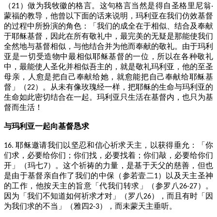
（
）做为我牧徽的格言。这句格言当然是得自圣格里尼翁
21
‧
蒙福的教导，他曾以下面的话来说明，玛利亚在我们仿效基督
的过程中所扮演的角色：「我们的成全在于相似、结合及奉献
于耶稣基督，因此在所有敬礼中，最完美的无疑是那能使我们
全然地与基督相似，与他结合并为他而奉献的敬礼。由于玛利
亚是一切受造物中最相似耶稣基督的一位，所以在各种敬礼
中，最能使人圣化并相似吾主的，就是敬礼玛利亚，他的至圣
母亲，人愈是把自己奉献给她，就愈能把自己奉献给耶稣基
督」（
）。从未有像玫瑰经一样，把耶稣的生命与玛利亚的
22
生命如此密切结合在一起。玛利亚只生活在基督内，也只为基
督而生活！
与玛利亚一起向基督恳求
耶稣邀请我们以坚忍和信心祈求天主，以获得垂允：「你
16.
们求，必要给你们；你们找，必要找着；你们敲，必要给你们
开」（玛七
）。这个祈祷的力量，是基于天父的慈善，但也
7
是由于基督亲自作了我们的中保（参若壹二
）以及天主圣神
1
的工作，他按天主的旨意「代我们转求」（参罗八
）。
26-27
因为「我们不知道如何祈求才对」（罗八
），而且有时「因
26
为我们求的不当」（雅四
），而未蒙天主垂听。
2-3