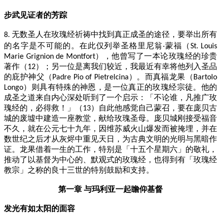
步武见证者的芳踪
无数圣人在玫瑰经祈祷中找到真正成圣的途径，要举出所有
8.
的名字是不可能的。在此仅列举圣格里尼翁
蒙福（
‧
St. Louis
），他曾写了一本论玫瑰经的珍贵
Marie Grignion de Montfort
著作（
）；另一位是离我们较近，我最近有幸将他列入圣品
12
的庇护神父（
）。而真福龙果（
Padre Pio of Pietrelcina
Bartolo
）则具有特殊的神恩，是一位真正的玫瑰经宗徒。他的
Longo
成圣之道来自内心深处听到了一个启示：「不论谁，凡推广玫
瑰经的，必得救！」（
）自此他感觉自己蒙召，要在庞贝古
13
城的废墟中建造一座教堂，献给玫瑰圣母。庞贝城刚接受福音
不久，就在公元七十九年，因维苏威火山爆发而被掩埋，并在
数世纪之后才从灰烬中重见天日，为古典文明的光明与黑暗作
证。龙果借着一生的工作，特别是「十五个星期六」的敬礼，
推动了以基督为中心的、默观式的玫瑰经，也得到有「玫瑰经
教宗」之称的良十三世的特别鼓励和支持。
第一章 与玛利亚一起瞻仰基督
发光有如太阳的面容