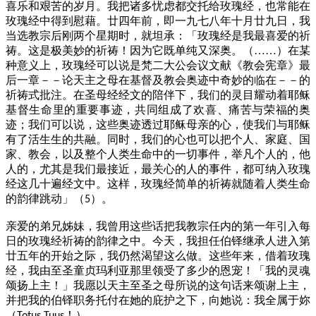
喜乐和艰苦的岁月。我把诸多忧虑都交托给玫瑰经，也常能在
玫瑰经中得到慰藉。廿四年前，即一九七八年十月廿九日，我
当选教宗后刚两个星期时，就坦承：「玫瑰经是我最喜爱的祈
祷。这是极美妙的祈祷！因为它既单纯又深奥。（……）在某
种意义上，玫瑰经可以说是梵二大公会议文献《教会宪章》最
后一章－－论天主之母在基督及教会奥迹中奇妙的临在－－的
祈祷式批注。在圣母经经文的陪伴下，我们的灵目耀动着耶稣
基督生命里的重要事迹，共同组成了欢喜、痛苦与荣福的奥
迹；我们可以说，这些奥迹透过耶稣母亲的心，使我们与耶稣
有了活生生的共融。同时，我们的心也可以把个人、家庭、国
家、教会，以及整个人类生命中的一切事件，举凡个人的，他
人的，尤其是我们最接近，最关心的人的事件，都可纳入玫瑰
经这几十遍经文中。这样，玫瑰经简单的祈祷就随着人类生命
的韵律跳动」（
）。
5
亲爱的弟兄姊妹，我曾用这些话把我教宗任内的第一年引入每
日的玫瑰经祈祷的韵律之中。今天，我担任伯铎继承人进入第
廿五年的开始之际，我仍然渴望这么做。这些年来，借着玫瑰
经，我由至圣童贞玛利亚那里领受了多少的恩宠！「我的灵魂
颂扬上主！」我愿以天主至圣之母所说的这句话来颂谢上主，
并把我的伯铎职务托付在她的庇护之下，向她说：我全属于妳
（
！）