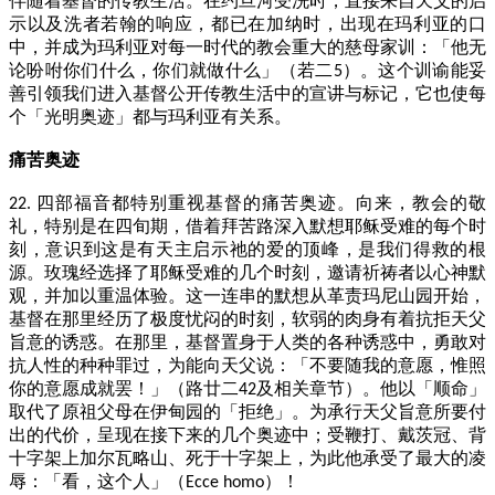
伴随着基督的传教生活。在约旦河受洗时，直接来自天父的启
示以及洗者若翰的响应，都已在加纳时，出现在玛利亚的口
中，并成为玛利亚对每一时代的教会重大的慈母家训：「他无
论吩咐你们什么，你们就做什么」（若二
）。这个训谕能妥
5
善引领我们进入基督公开传教生活中的宣讲与标记，它也使每
个「光明奥迹」都与玛利亚有关系。
痛苦奥迹
四部福音都特别重视基督的痛苦奥迹。向来，教会的敬
22.
礼，特别是在四旬期，借着拜苦路深入默想耶稣受难的每个时
刻，意识到这是有天主启示祂的爱的顶峰，是我们得救的根
源。玫瑰经选择了耶稣受难的几个时刻，邀请祈祷者以心神默
观，并加以重温体验。这一连串的默想从革责玛尼山园开始，
基督在那里经历了极度忧闷的时刻，软弱的肉身有着抗拒天父
旨意的诱惑。在那里，基督置身于人类的各种诱惑中，勇敢对
抗人性的种种罪过，为能向天父说：「不要随我的意愿，惟照
你的意愿成就罢！」（路廿二
及相关章节）。他以「顺命」
42
取代了原祖父母在伊甸园的「拒绝」。为承行天父旨意所要付
出的代价，呈现在接下来的几个奥迹中；受鞭打、戴茨冠、背
十字架上加尔瓦略山、死于十字架上，为此他承受了最大的凌
辱：「看，这个人」（
）！
Ecce homo