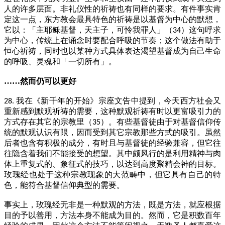
人的许多层面。非礼仪性的祈祷也有同样的要求。有件事实肯
定这一点，东方教会最具特色的祈祷是以基督为中心的默想，
它以：「主耶稣基督，天主子，可怜我罪人」（
）这句呼求
34
为中心，传统上在诵念时要配合呼吸的节奏；这个做法有助于
恒心祈祷，同时也以某种方式具体表达渴望基督成为自己生命
的呼吸、灵魂和「一切所有」。
……然而仍可以更好
我在《新千年的开始》宗座文告中提到，今天西方社会又
28.
重新感到默观祈祷的需要，这种默观祈祷有时以更富吸引力的
方式存在其它的宗教里（
）。有些基督徒由于对基督信仰传
35
统的默观认识有限，因而受到其它宗教那些方式的吸引。虽然
后者也含有积极的成分，有时且与基督徒的经验兼容，但它往
往隐含着我们不能接受的想望。其中颇风行的是利用精神与肉
体上重复式的、象征式的技巧，以达到高度聚精会神的目标。
玫瑰经也处于这种宗教现象的大范畴中，但它具有自己的特
色，能符合基督信仰典型的需要。
事实上，玫瑰经无非是一种默观的方法，既是方法，就应根据
目的予以善用，方法本身不能成为目的。然而，它是积数百年