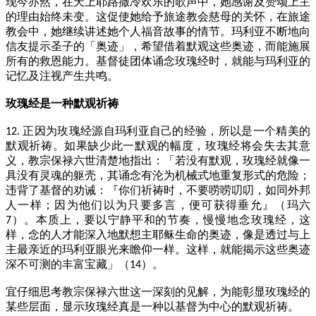
现今亦然，在天上耶路撒冷欢乐的歌声中，她感谢及赞颂上主
的理由始终未变。这促使她给予旅途教会慈母的关怀，在旅途
教会中，她继续讲述她个人福音故事的情节。玛利亚不断地向
信友提示圣子的「奥迹」，希望借着默观这些奥迹，而能施展
所有的救恩能力。基督徒团体诵念玫瑰经时，就能与玛利亚的
记忆及注视产生共鸣。
玫瑰经是一种默观祈祷
正因为玫瑰经源自玛利亚自己的经验，所以是一个精美的
12.
默观祈祷。如果缺少此一默观的幅度，玫瑰经将会失去其意
义，教宗保禄六世清楚地指出：「若没有默观，玫瑰经就像一
具没有灵魂的躯壳，其诵念有沦为机械式地重复形式的危险；
违背了基督的劝诫：『你们祈祷时，不要唠唠叨叨，如同外邦
人一样；因为他们以为只要多言，便可获得垂允』（玛六
）。本质上，要以宁静平和的节奏，慢慢地念玫瑰经，这
7
样，念的人才能深入地默想主耶稣生命的奥迹，像是透过与上
主最亲近的玛利亚眼光来瞻仰一样。这样，就能揭示这些奥迹
深不可测的丰富宝藏」（
）。
14
宜仔细思考教宗保禄六世这一深刻的见解，为能彰显玫瑰经的
某些层面，显示玫瑰经真是一种以基督为中心的默观祈祷。