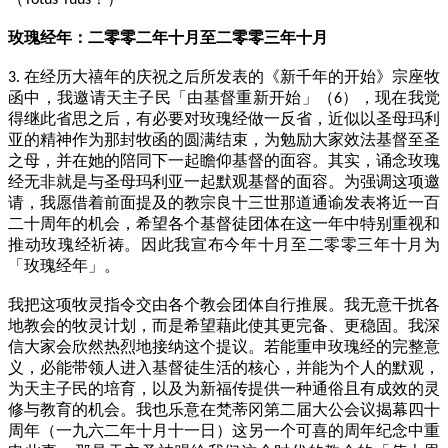
Totus Tuus
玫瑰经年：二零零二年十月至二零零三年十月
在经历大禧年的庆祝之后所发表的《新千年的开始》宗座牧
3.
函中，我邀请天主子民「由基督重新开始」（
），现在我觉
6
得继此省思之后，有必要对玫瑰经做一反省，近似以圣母玛利
亚的精神作为那封牧函的圆满结束，为勉励大家效法基督至圣
之母，并在她的陪同下一起瞻仰基督的面容。其实，诵念玫瑰
经无非就是与圣母玛利亚一起默观基督的面容。为强调这项邀
请，我愿借着前面提及的教宗良十三世那道通谕发表将近一百
二十周年的机会，希望各个基督徒团体在这一年中特别重视和
推动玫瑰经祈祷。因此我宣布今年十月至二零零三年十月为
「玫瑰经年」。
我把这项牧灵指令交由各个教会团体自行推展。我无意干扰各
地教会的牧灵计划，而是希望藉此使其更完备、更稳固。我深
信大家会欣然热烈地接纳这个提议。若能重申玫瑰经的完整意
义，必能带领人进入基督徒生活的核心，并能为个人的默观，
为天主子民的培育，以及为新福传提供一种通俗且有成效的灵
修与教育的机会。我也乐意在梵蒂冈第二届大公会议揭幕四十
周年（一九六二年十月十一日）这另一个可喜的周年纪念中重