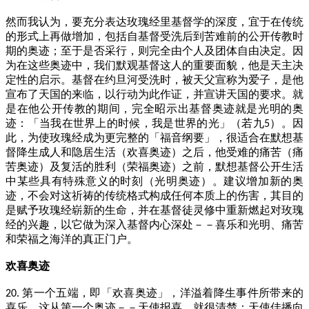
然而我认为，要充分表达玫瑰经里基督学的深度，宜于在传统
的形式上再做增加，包括自基督受洗后到苦难前的公开传教时
期的奥迹；至于是否采行，则完全由个人及团体自由决定。因
为在这些奥迹中，我们默观基督这人的重要面貌，他是天主决
定性的启示。基督在约旦河受洗时，被天父宣称为爱子，是他
宣布了天国的来临，以行动为此作证，并宣讲天国的要求。就
是在他公开传教的期间，完全昭示出基督奥迹就是光明的奥
迹：「当我在世界上的时候，我是世界的光」（若九
）。因
5
此，为使玫瑰经成为更完整的「福音纲要」，很适合在默想基
督降生成人和隐居生活（欢喜奥迹）之后，他受难的痛苦（痛
苦奥迹）及复活的胜利（荣福奥迹）之前，默想基督公开生活
中某些具有特殊意义的时刻（光明奥迹）。建议增加新的奥
迹，不会对这祈祷的传统格式构成任何本质上的伤害，其目的
是赋予玫瑰经崭新的生命，并在基督徒灵修中重新燃起对玫瑰
经的兴趣，以它做为深入基督内心深处－－喜乐和光明、痛苦
和荣福之海洋的真正门户。
欢喜奥迹
第一个五端，即「欢喜奥迹」，洋溢着降生事件所带来的
20.
喜乐。这从第一个奥迹－－天使报喜，就很清楚：天使佳播向