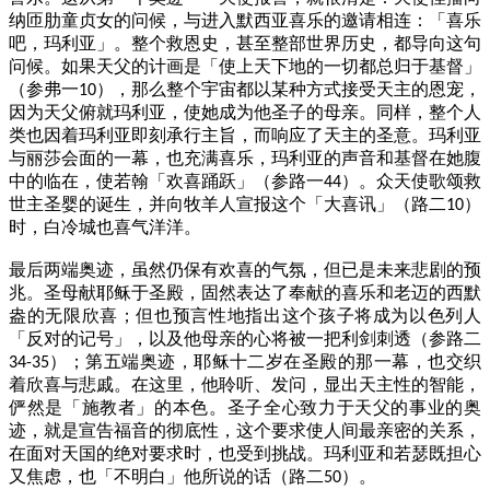
纳匝肋童贞女的问候，与进入默西亚喜乐的邀请相连：「喜乐
吧，玛利亚」。整个救恩史，甚至整部世界历史，都导向这句
问候。如果天父的计画是「使上天下地的一切都总归于基督」
（参弗一
），那么整个宇宙都以某种方式接受天主的恩宠，
10
因为天父俯就玛利亚，使她成为他圣子的母亲。同样，整个人
类也因着玛利亚即刻承行主旨，而响应了天主的圣意。玛利亚
与丽莎会面的一幕，也充满喜乐，玛利亚的声音和基督在她腹
中的临在，使若翰「欢喜踊跃」（参路一
）。众天使歌颂救
44
世主圣婴的诞生，并向牧羊人宣报这个「大喜讯」（路二
）
10
时，白冷城也喜气洋洋。
最后两端奥迹，虽然仍保有欢喜的气氛，但已是未来悲剧的预
兆。圣母献耶稣于圣殿，固然表达了奉献的喜乐和老迈的西默
盎的无限欣喜；但也预言性地指出这个孩子将成为以色列人
「反对的记号」，以及他母亲的心将被一把利剑刺透（参路二
）；第五端奥迹，耶稣十二岁在圣殿的那一幕，也交织
34-35
着欣喜与悲戚。在这里，他聆听、发问，显出天主性的智能，
俨然是「施教者」的本色。圣子全心致力于天父的事业的奥
迹，就是宣告福音的彻底性，这个要求使人间最亲密的关系，
在面对天国的绝对要求时，也受到挑战。玛利亚和若瑟既担心
又焦虑，也「不明白」他所说的话（路二
）。
50