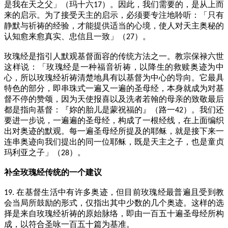
是我在天之父」（玛十六
）。因此，我们需要的，是从上而
17
来的启示。为了接受天主的启示，必须要专注地聆听：「只有
静默与祈祷的经验，才能提供适当的心境，使人对天主奥秘的
认知愈来愈真实、忠信且一致」（
）。
27
玫瑰经是指引人默观基督面容的传统方法之一。教宗保禄六世
这样说：「玫瑰经是一种福音祈祷，以降生的救赎奥迹为中
心，所以玫瑰经祈祷清楚地具有以基督为中心的导向。它最具
特色的部分，即串珠式一遍又一遍的圣母经，本身就成为对基
督不停的赞颂，因为天使报喜以及洗者若翰的母亲的致敬最后
都是指向基督：『妳的胎儿是蒙祝福的』（路一
）。我们还
42
要进一步说，一遍遍的圣母经，构成了一根经线，在上面编织
出对奥迹的默观。每一遍圣母经所提及的耶稣，就是接下来一
连串奥迹向我们提出的同一位耶稣，既是天主之子，也是童贞
玛利亚之子」（
）。
28
补全玫瑰经传统的一个建议
在基督生活中有许多奥迹，但目前玫瑰经最普遍且受到教
19.
会当局所鼓励的形式，仅指出其中少数的几个奥迹。这样的选
择是来自玫瑰经祈祷的原始脉络，即由一百五十遍圣母经所构
成，以符合圣咏一百五十篇为基准。