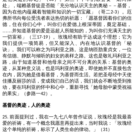
处」，端赖基督徒是否能「充分地认识天主的奥秘－－基督，
因为在他内蕴藏着智能和知识的一切宝藏」（哥二
）。厄
2-3
弗所书向每位受洗者表达热切的祈愿：「愿基督因着你们的信
德，住在你们心中，叫你们在爱德上根深蒂固，奠定基础，
……并知道基督的爱是远超人所能知的，为叫你们充满天主的
一切富裕」（三
）。玫瑰经有助于达成这个理想；它为
17-19
我们提供一项简易，但又能深入、内在地认识基督的「秘
诀」。我们可以称之为玛利亚之路。这是纳匝肋童贞女，一位
有信德、静默与倾听的妇女的表样之路。这也是敬礼玛利亚之
路，由于知道基督和他母亲之间不可分离的关系：基督的奥
迹，从某种意义说，也是玛利亚的奥迹，即使她并不直接包含
在内，因为她是借着基督，为基督而生活。若把圣母经中天使
佳播及丽莎的话，变成我们自己的话，我们就会不断地受到推
动，要在玛利亚的怀中和心中，重新寻找「她母胎中蒙受祝福
的果实」（参路一
）。
42
基督的奥迹，人的奥迹
前面提到过，我在一九七八年曾作证说，玫瑰经是我最喜
25.
爱的祈祷，有一个概念我愿意再提出来，当时我说：「玫瑰经
这个单纯的祈祷，标示了人类生命的律动。」（
）
31