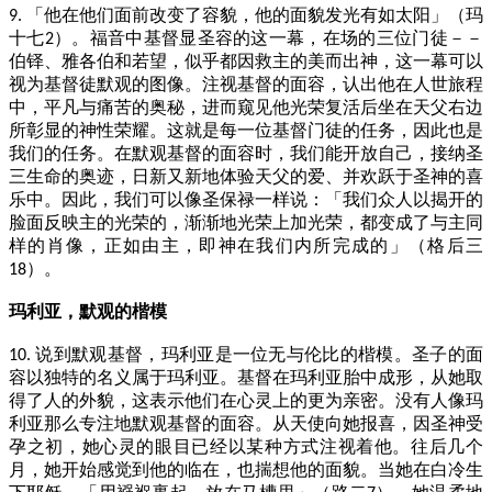
「他在他们面前改变了容貌，他的面貌发光有如太阳」（玛
9.
十七
）。福音中基督显圣容的这一幕，在场的三位门徒－－
2
伯铎、雅各伯和若望，似乎都因救主的美而出神，这一幕可以
视为基督徒默观的图像。注视基督的面容，认出他在人世旅程
中，平凡与痛苦的奥秘，进而窥见他光荣复活后坐在天父右边
所彰显的神性荣耀。这就是每一位基督门徒的任务，因此也是
我们的任务。在默观基督的面容时，我们能开放自己，接纳圣
三生命的奥迹，日新又新地体验天父的爱、并欢跃于圣神的喜
乐中。因此，我们可以像圣保禄一样说：「我们众人以揭开的
脸面反映主的光荣的，渐渐地光荣上加光荣，都变成了与主同
样的肖像，正如由主，即神在我们内所完成的」（格后三
）。
18
玛利亚，默观的楷模
说到默观基督，玛利亚是一位无与伦比的楷模。圣子的面
10.
容以独特的名义属于玛利亚。基督在玛利亚胎中成形，从她取
得了人的外貌，这表示他们在心灵上的更为亲密。没有人像玛
利亚那么专注地默观基督的面容。从天使向她报喜，因圣神受
孕之初，她心灵的眼目已经以某种方式注视着他。往后几个
月，她开始感觉到他的临在，也揣想他的面貌。当她在白冷生