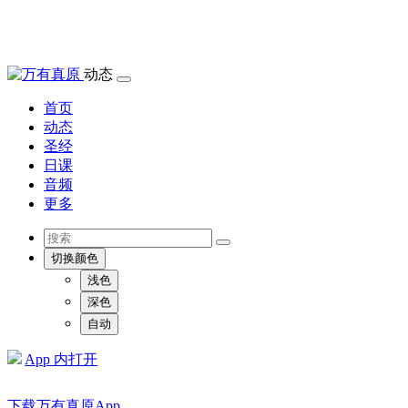
动态
首页
动态
圣经
日课
音频
更多
切换颜色
浅色
深色
自动
App 内打开
下载万有真原App