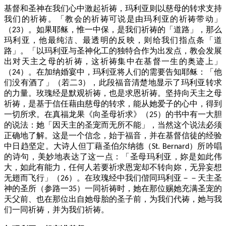
基督和圣神在我们心中激起祈祷，玛利亚则以慈母的转求支持
我们的祈祷。「教会的祈祷可说是由玛利亚的祈祷带动」
（
）。如果耶稣，惟一中保，是我们祈祷的「道路」，那么
23
玛利亚，他最纯洁、最透明的反映，则给我们指点条「道
路」。「以玛利亚与圣神化工的独特合作为出发点，教会发展
出对天主之母的祈祷，这祈祷集中在基督一生的奥迹上」
（
）。在加纳婚宴中，玛利亚将人们的需要告知耶稣：「他
24
们没有酒了」（若二
），此段福音清楚地显示了玛利亚转求
3
的力量。玫瑰经是默观祈祷，也是求恩祈祷。坚持向天主之母
祈祷，是基于信任藉由慈母的转求，能从她爱子的心中，得到
一切所求。在真福龙果《向圣母祈求》（
）的书中有一大胆
25
的说法：她「因天主的圣宠而无所不能」，当然这个说法必须
正确地了解。这是一个信念，始于福音，并在基督信徒的经验
中日趋坚定。大诗人但丁藉圣伯尔纳德（
）所吟唱
St. Bernard
的诗句，美妙地表达了这一点：「圣母玛利亚，妳是如此伟
大，如此有能力，任何人若要祈求恩宠却不转向妳，无异妄想
无翅而飞行」（
）。在玫瑰经中我们偕同玛利亚－－天主圣
26
神的圣所（参路一
）一同祈祷时，她在那位赐她充满圣宠的
35
天父前、也在那位出自她母胎的圣子前，为我们代祷，她与我
们一同祈祷，并为我们祈祷。