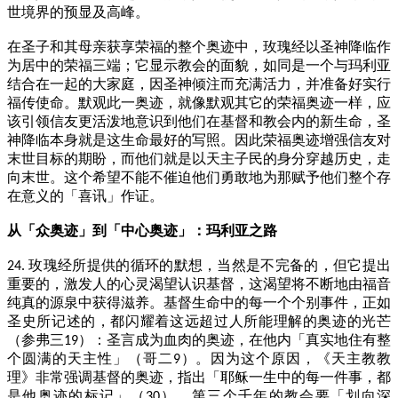
世境界的预显及高峰。
在圣子和其母亲获享荣福的整个奥迹中，玫瑰经以圣神降临作
为居中的荣福三端；它显示教会的面貌，如同是一个与玛利亚
结合在一起的大家庭，因圣神倾注而充满活力，并准备好实行
福传使命。默观此一奥迹，就像默观其它的荣福奥迹一样，应
该引领信友更活泼地意识到他们在基督和教会内的新生命，圣
神降临本身就是这生命最好的写照。因此荣福奥迹增强信友对
末世目标的期盼，而他们就是以天主子民的身分穿越历史，走
向末世。这个希望不能不催迫他们勇敢地为那赋予他们整个存
在意义的「喜讯」作证。
从「众奥迹」到「中心奥迹」：玛利亚之路
玫瑰经所提供的循环的默想，当然是不完备的，但它提出
24.
重要的，激发人的心灵渴望认识基督，这渴望将不断地由福音
纯真的源泉中获得滋养。基督生命中的每一个个别事件，正如
圣史所记述的，都闪耀着这远超过人所能理解的奥迹的光芒
（参弗三
）：圣言成为血肉的奥迹，在他内「真实地住有整
19
个圆满的天主性」（哥二
）。因为这个原因，《天主教教
9
理》非常强调基督的奥迹，指出「耶稣一生中的每一件事，都
是他奥迹的标记」（
）。第三个千年的教会要「划向深
30