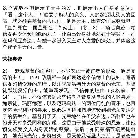
这个凌辱不但启示了天主的爱，也启示出人自身的意义。
「看，这个人」！谁要了解人的意义、人的起源以及人的圆
满，就必须在基督内去认识，他是天主，因着爱而屈尊就卑，
「直到死亡，而且死在十字架上」（斐二
）。痛苦奥迹带领
8
信友再次体验耶稣的死亡，让自己设身处地站在十字架下，站
在玛利亚身边，与她一起进入天主对人之爱的深处，并体验这
个赐予生命的力量。
荣福奥迹
「默观基督的面容时，不能仅止于被钉者的形象。他是复
23.
活的主！」（
）玫瑰经一向都表达这个信德上的认知，邀请
29
信友超越受难的黑暗，以注视复活与升天的基督的光荣。基督
徒默观复活的主，能重新发现自己信仰的理由（参格前十五
），而且，不仅体验到那些得享基督复活显现的人的喜乐，
14
如宗徒、玛丽德莲，以及厄玛乌路上的两位门徒的喜乐，也再
次体验玛利亚的喜乐，她必定同样强烈地体验到她光荣复活之
子的新生命。基督升了天，光荣地坐在圣父右边，玛利亚也在
她升天时享受同样的荣耀，这是由于她蒙受特殊的恩宠，使她
预先领受义人肉身复活的尊荣。最后，如同荣福五端所提出
的，她充满光荣，超群出众，是天使及诸圣人之后，是教会末