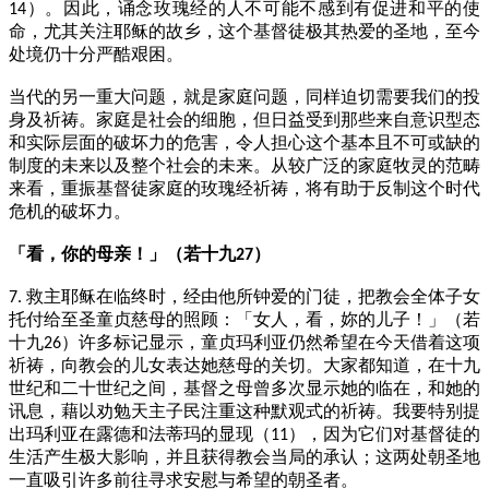
）。因此，诵念玫瑰经的人不可能不感到有促进和平的使
14
命，尤其关注耶稣的故乡，这个基督徒极其热爱的圣地，至今
处境仍十分严酷艰困。
当代的另一重大问题，就是家庭问题，同样迫切需要我们的投
身及祈祷。家庭是社会的细胞，但日益受到那些来自意识型态
和实际层面的破坏力的危害，令人担心这个基本且不可或缺的
制度的未来以及整个社会的未来。从较广泛的家庭牧灵的范畴
来看，重振基督徒家庭的玫瑰经祈祷，将有助于反制这个时代
危机的破坏力。
「看，你的母亲！」（若十九
）
27
救主耶稣在临终时，经由他所钟爱的门徒，把教会全体子女
7.
托付给至圣童贞慈母的照顾：「女人，看，妳的儿子！」（若
十九
）许多标记显示，童贞玛利亚仍然希望在今天借着这项
26
祈祷，向教会的儿女表达她慈母的关切。大家都知道，在十九
世纪和二十世纪之间，基督之母曾多次显示她的临在，和她的
讯息，藉以劝勉天主子民注重这种默观式的祈祷。我要特别提
出玛利亚在露德和法蒂玛的显现（
），因为它们对基督徒的
11
生活产生极大影响，并且获得教会当局的承认；这两处朝圣地
一直吸引许多前往寻求安慰与希望的朝圣者。