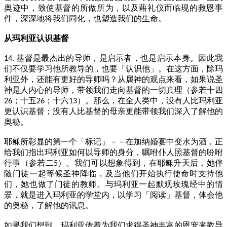
奥迹中，致使基督的所做所为，以及藉礼仪而临现的救恩事
件，深深地将我们同化，也塑造我们的生命。
从玛利亚认识基督
基督是最杰出的导师，是启示者，也是启示本身。因此我
14.
们不仅要学习他所教导的，也要「认识他」。在这方面，除玛
利亚外，还能有更好的导师吗？从属神的观点来看，如果说圣
神是人内心的导师，带领我们走向基督的一切真理（参若十四
；十五
；十六
）。那么，在全人类中，没有人比玛利亚
26
26
13
更认识基督；没有人比基督的母亲更能带领我们深入了解他的
奥秘。
耶稣所彰显的第一个「标记」－－在加纳婚宴中变水为酒，正
给我们指出玛利亚如何以导师的身分，嘱咐仆人照基督的吩咐
行事（参若二
）。我们可以想象得到，在耶稣升天后，她伴
5
随门徒一起等候圣神降临，及当他们开始执行使命时支持他
们，她也做了门徒的教师。与玛利亚一起默观玫瑰经中的情
景，就是进入玛利亚的学堂内，以学习「阅读」基督，体会他
的奥秘，了解他的讯息。
如果我们想到，玛利亚借着为我们求得圣神丰富的恩宠来教导