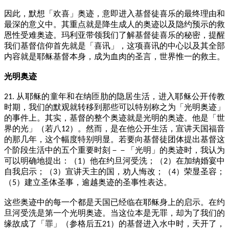
因此，默想「欢喜」奥迹，意即进入基督徒喜乐的最终理由和
最深的意义中。其重点就是降生成人的奥迹以及隐约预示的救
恩性受难奥迹。玛利亚带领我们了解基督徒喜乐的秘密，提醒
我们基督信仰首先就是「喜讯」，这项喜讯的中心以及其全部
内容就是耶稣基督本身，成为血肉的圣言，世界惟一的救主。
光明奥迹
从耶稣的童年和在纳匝肋的隐居生活，进入耶稣公开传教
21.
时期，我们的默观就转移到那些可以特别称之为「光明奥迹」
的事件上。其实，基督的整个奥迹就是光明的奥迹。他是「世
界的光」（若八
）。然而，是在他公开生活，宣讲天国福音
12
的那几年，这个幅度特别明显。若要向基督徒团体提出基督这
个阶段生活中的五个重要时刻－－「光明」的奥迹时，我认为
可以明确地提出：（
）他在约旦河受洗；（
）在加纳婚宴中
1
2
自我启示；（
）宣讲天主的国，劝人悔改；（
）荣显圣容；
3
4
（
）建立圣体圣事，逾越奥迹的圣事性表达。
5
这些奥迹中的每一个都是天国已经临在耶稣身上的启示。在约
旦河受洗是第一个光明奥迹。当这位本是无罪，却为了我们的
缘故成了「罪」（参格后五
）的基督进入水中时，天开了，
21