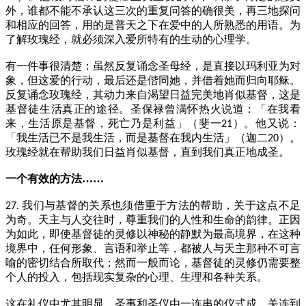
外，谁都不能不承认这三次的重复问答的确很美，再三地探问
和相应的回答，用的是普天之下在爱中的人所熟悉的用语。为
了解玫瑰经，就必须深入爱所特有的生动的心理学。
有一件事很清楚：虽然反复诵念圣母经，是直接以玛利亚为对
象，但这爱的行动，最后还是偕同她，并借着她而归向耶稣。
反复诵念玫瑰经，其动力来自渴望日益完美地肖似基督，这是
基督徒生活真正的途径。圣保禄曾满怀热火说道：「在我看
来，生活原是基督，死亡乃是利益」（斐一
）。他又说：
21
「我生活已不是我生活，而是基督在我内生活」（迦二
）。
20
玫瑰经就在帮助我们日益肖似基督，直到我们真正地成圣。
一个有效的方法……
我们与基督的关系也须借重于方法的帮助，关于这点不足
27.
为奇。天主与人交往时，尊重我们的人性和生命的韵律。正因
为如此，即使基督徒的灵修以神秘的静默为最高境界，在这种
境界中，任何形象、言语和举止等，都被人与天主那种不可言
喻的密切结合所取代；然而一般而论，基督徒的灵修仍需要整
个人的投入，包括现实复杂的心理、生理和各种关系。
这在礼仪中尤其明显。圣事和圣仪由一连串的仪式成，关连到