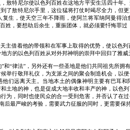
人，敖特尼尔使以色列百姓在这地方平安生活四十年。
交到了敖特尼尔手里，这位猛将打仗时竭尽全力，但更
复生，使天空三年不降雨，使阿兰将军纳阿曼得治愈
百姓，要想劫后余生，重振团体，就必须要忏悔罪过
，天主借着他的带领和在军事上取得的优势，使以色列
个地方的以色列百姓从对外邦神明的崇拜中回归了雅威
约”和“律法”，另外还有一些圣地是他们共同祖先所拥
时候举行敬拜礼仪，为支派之间的聚会制造机会，以便
惑他们远离天主。当地本土的偶像神明主要有巴耳和
产和土地的神，也是促成大地丰收和丰产的神，以色列
的行为，同时也使民众的合一受到危害，并否认了在过
南后最严峻的考验，需要武力征服的同时，更需要保