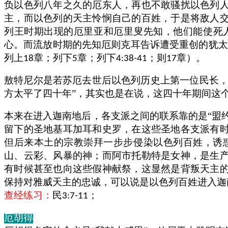
负以色列八年之久的厄东人，再也不敢骚扰以色列
主，而以色列的天主怜悯自己的百姓，于是将敌人
列王时期出现的厄里亚和厄里叟先知，他们能使死人
心。而流放时期的先知厄则克耳告诉遭受重创的犹太
列上
章；列下
章；列下
；则
章）。
18
5
4:38-41
17
敖特尼尔是若苏厄去世后以色列历史上第一位民长
方太平了四十年”，其实也是在说，这四十年期间这
本来在进入迦南地后，各支派之间的联系靠的是“盟
留下的圣地基耳加耳和史罗，在这些圣地各支派有
但后来本土的宗教崇拜一步步侵染以色列百姓，诱
山、云彩、风暴的神；而阿市托勒特是女神，是生
有时候甚至也向这些假神献祭，这显然是背叛天主
保持对雅威天主的忠诚，可以说是以色列百姓进入迦
查经练习：
民
；
3:7-11
厄胡得