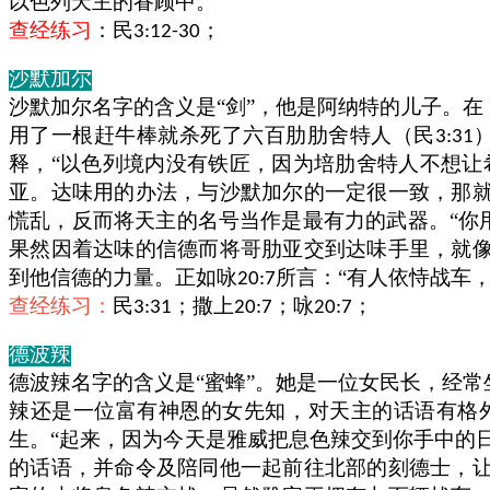
以色列天主的眷顾中。
查经练习
：民
；
3:12-30
沙默加尔
沙默加尔名字的含义是“剑”，他是阿纳特的儿子。
用了一根赶牛棒就杀死了六百肋肋舍特人（民
3:31
释，“以色列境内没有铁匠，因为培肋舍特人不想让
亚。达味用的办法，与沙默加尔的一定很一致，那
慌乱，反而将天主的名号当作是最有力的武器。“你
果然因着达味的信德而将哥肋亚交到达味手里，就
到他信德的力量。正如咏
所言：“有人依恃战车
20:7
查经练习：
民
；撒上
；咏
；
3:31
20:7
20:7
德波辣
德波辣名字的含义是“蜜蜂”。她是一位女民长，经
辣还是一位富有神恩的女先知，对天主的话语有格
生。“起来，因为今天是雅威把息色辣交到你手中的
的话语，并命令及陪同他一起前往北部的刻德士，