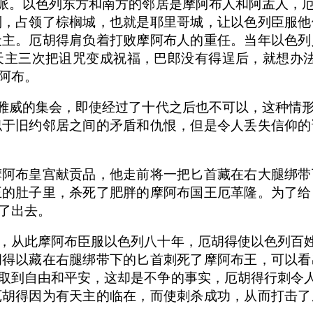
支派。以色列东方和南方的邻居是摩阿布人和阿孟人，
列，占领了棕榈城，也就是耶里哥城，让以色列臣服他
天主。厄胡得肩负着打败摩阿布人的重任。当年以色列
天主三次把诅咒变成祝福，巴郎没有得逞后，就想办
阿布。
雅威的集会，即使经过了十代之后也不可以，这种情
似于旧约邻居之间的矛盾和仇恨，但是令人丢失信仰的
摩阿布皇宫献贡品，他走前将一把匕首藏在右大腿绑带
王的肚子里，杀死了肥胖的摩阿布国王厄革隆。为了给
了出去。
，从此摩阿布臣服以色列八十年，厄胡得使以色列百姓
胡得以藏在右腿绑带下的匕首刺死了摩阿布王，可以看
取到自由和平安，这却是不争的事实，厄胡得行刺令人
厄胡得因为有天主的临在，而使刺杀成功，从而打击了