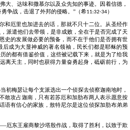
依弗大、达味和撒慕尔以及众先知的事迹。因着信德，
勇争战，击退了外邦的侵略。”（希
）
11:32-34
尔和厄里也加进去的话，那就不只十二位。从圣经作
人，派遣他们去带领，是非成败，全在于是否完成了天
恩史的发展做必要的预备，而不在于他们是否拥有世
最后成为大显神威的著名领袖，民长们都是耶稣的预
经历的都有借鉴价值，这些被记载下来，就是为了给我
和远离天主，同时也获得力量奋勇起身，砥砺前行，为
当初梅瑟让每个支派选出一个侦探去侦察迦南地时，
6
不敢攻占迦南，只有若苏厄和加肋布两人表示愿意按
话语有信心的家族，敖特尼尔是这位侦探加肋布弟弟
——厄东王雇商黎沙塔殷作战，取得了胜利，以致于欺