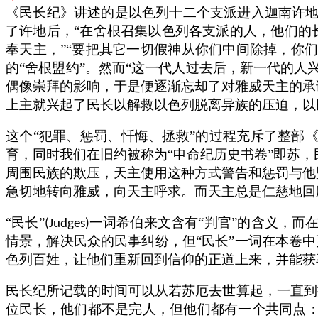
《民长纪》讲述的是以色列十二个支派进入迦南许
了许地后，“在舍根召集以色列各支派的人，他们的
奉天主，”“要把其它一切假神从你们中间除掉，你
的“舍根盟约”。然而“这一代人过去后，新一代的人
偶像崇拜的影响，于是便逐渐忘却了对雅威天主的承
上主就兴起了民长以解救以色列脱离异族的压迫，以
这个“犯罪、惩罚、忏悔、拯救”的过程充斥了整部
育，同时我们在旧约被称为“申命纪历史书卷”即苏
周围民族的欺压，天主使用这种方式警告和惩罚与他
急切地转向雅威，向天主呼求。而天主总是仁慈地回
“民长”
一词希伯来文含有“判官”的含义，而
(Judges)
情景，解决民众的民事纠纷，但“民长”一词在本卷中
色列百姓，让他们重新回到信仰的正道上来，并能获
民长纪所记载的时间可以从若苏厄去世算起，一直到
位民长，他们都不是完人，但他们都有一个共同点