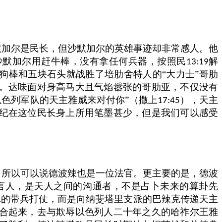
默加尔是民长，但沙默加尔的英雄事迹却非常感人。他
沙默加尔用赶牛棒，没有拿任何兵器，按照民
解
13:19
狗棒和五块石头就战胜了培肋舍特人的“大力士”哥肋
。达味面对身高马大且气焰嚣张的哥肋亚，不仅没有
色列军队的天主雅威来对付你”（撒上
），天主
17:45
纪在这位民长身上所用笔墨甚少，但是我们可以感受
，所以可以说德波辣也是一位法官。更主要的是，德波
言人，是天人之间的沟通者，不是占卜未来的算卦先
真的带兵打仗，而是向纳斐塔里支派的巴辣克传递天主
合起来，去与欺辱以色列人二十年之久的哈祚尔王雅