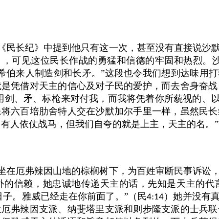
在《民长纪》中提到他只有这一次，甚至没有直接说沙
），可见这位民长作战的勇猛和信德的牢固和热烈。
希伯来人制造剑和长矛。”这段也令我们想到达味用打
就是凭借对天主的信心及对子民的爱护，而去舍身奋战
用剑、矛、标枪来对付我，而我将凭着你所藐视的、以
像将六百培肋舍特人交在沙默加尔手里一样，虽然民长
，有人依仗战马，但我们自夸的就是上主，天主的名。”
常坐在厄弗辣因山地的棕榈树下，为百姓审断民事诉讼
外的信赖，她忠诚地传递天主的话，先知是天主的代
日子。雅威已经走在你前面了。”（民
）她并没有
4:14
让厄弗辣因支派、纳斐塔里支派和则步隆支派的士兵联