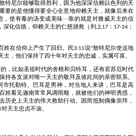
敖特尼尔能够取得胜利，因为他深深信赖以色列的天
重要的是他懂得要全心全意地仰赖天主，就像后来在
，使有毒的汤变成美味···靠的就是对雅威天主的信
，深化信德，仰赖天主的仁慈拯救（列上
：
；
17
17-24
百姓在信仰上产生了回归。民
说“敖特尼尔使这地
3:11
天主，他们保持了四十年对天主的忠诚，实属可喜。
有的，比如圣祖时代的舍根和贝特耳，还有若苏厄时代
保持各支派对唯一天主的敬拜及彼此间的亲密联系。
阿市托勒特。巴耳是男神，对当地人来讲，巴耳是高
百姓看见迦南常常风调雨顺，就被他们的神明诱惑，
去历史上天主的伟大救助行动。因而抵制偶像崇拜，
持对天主忠贞不渝。