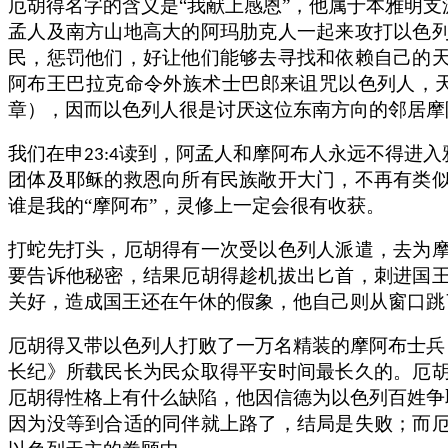
厄胡得名字的含义是“我献上感恩”，他属于本雅明
孟人及南方山地高大的阿玛肋克人一起来攻打以色
民，惩罚他们，好让他们能够去寻找和依赖自己的
阿布王巴拉克命令外族术士巴郎来诅咒以色列人，
章），因而以色列人很是讨厌这位东南方向的邻居摩
我们在申
读到，阿孟人和摩阿布人永远不得进入
23:4
团体及耶稣的救恩向所有民族敞开大门，不再有类
谁是我的“摩阿布”，灵修上一定会很有收获。
打蛇先打头，厄胡得有一次受以色列人派遣，去为
要告诉他秘密，结果厄胡得趁机拔出匕首，刺进国
关好，造成国王还在午休的假象，他自己则从窗口跳
厄胡得又带以色列人打败了一万名精装的摩阿布士兵
长纪》所载民长为民众取得平安时间最长久的。厄
厄胡得性格上有什么缺陷，他因信德为以色列百姓争
因为没等到合适的同伴就上路了，结局是失败；而