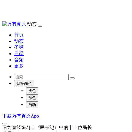
动态
首页
动态
圣经
日课
音频
更多
切换颜色
浅色
深色
自动
下载万有真原App
旧约查经练习：《民长纪》中的十二位民长