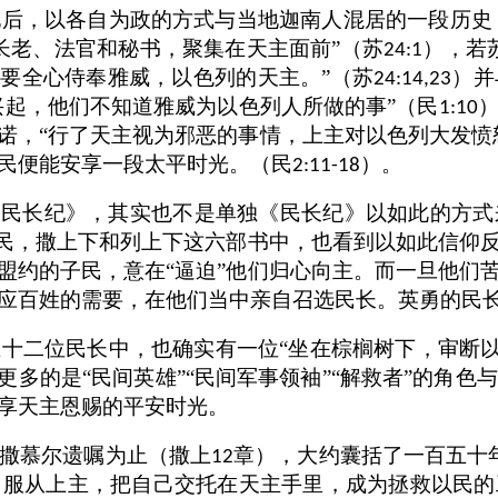
地后，以各自为政的方式与当地迦南人混居的一段历史
长老、法官和秘书，聚集在天主面前”（苏
），若
24:1
们要全心侍奉雅威，以色列的天主。”（苏
）并
24:14,23
兴起，他们不知道雅威为以色列人所做的事”（民
1:10
诺，“行了天主视为邪恶的事情，上主对以色列大发愤
民便能安享一段太平时光。（民
）。
2:11-18
《民长纪》，其实也不是单独《民长纪》以如此的方
，民，撒上下和列上下这六部书中，也看到以如此信仰
盟约的子民，意在“逼迫”他们归心向主。而一旦他们
应百姓的需要，在他们当中亲自召选民长。英勇的民
在十二位民长中，也确实有一位“坐在棕榈树下，审断
更多的是“民间英雄”“民间军事领袖”“解救者”的角
享天主恩赐的平安时光。
撒慕尔遗嘱为止（撒上
章），大约囊括了一百五十
12
：服从上主，把自己交托在天主手里，成为拯救以民的