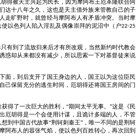
厄胡得被天主兴起为民长，因为摩阿布王厄革隆联合阿
们达十八年之久，这也是天主借外族来管教自己的子
人走旷野时，就曾经与摩阿布人有矛盾冲突。当时摩
法使以色列人陷入淫乱及偶像崇拜的泥沼中（户
22-25
形只有到了流放归来后才有所改观，当然新约时代教会
诱惑却从来都没有减少，所以思索一下对基督徒来说
下面，到后支开了国王身边的人，国王以为这位臣民
自己保留充分的逃生时间，厄胡得还将国王房间的门
获得了一次巨大的胜利，“期间太平无事。”这是《民
出厄胡得是一个会使用计谋，且诡计多端的人，不管
想到中国古代故事“荆轲刺秦王”，唯一不同的是荆轲
摩阿布人的嚣张气焰，使以色列百姓转心，再次回到