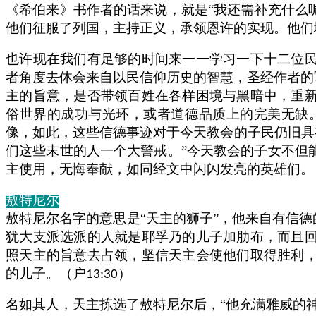
《希伯来》书作者的话来说，就是“我还需补充什么
他们征服了列国，主持正义，承领恩许的实现。他们
也许现在我们有足够的时间来一一学习一下十二位
者角度去体会来自以民信仰历史的智慧，圣经作者的
主的旨意，是否带领百姓在各样困境与黑暗中，重
俗世界的成功与光环，或者道德品质上的完美无缺
像，如此，这些信德事迹对于今天教会的子民仍旧具
们这些末世的人一个大警戒。”今天教会的子女不但
主使用，无悔奉献，如同经文中闪闪发亮的英雄们。
敖特尼尔
敖特尼尔名字的意思是“天主的狮子”，他来自有信
犹大支派选派的人就是耶孚乃的儿子加肋布，而且
照天主的旨意去占领，坚信天主会使他们取得胜利
的儿子。（户
）
13:30
名如其人，天主拣选了敖特尼尔后，“他充满雅威的