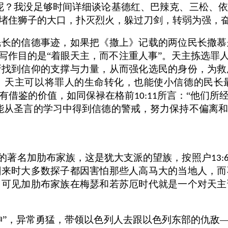
呢？我没足够时间详细谈论基德红、巴辣克、三松、
堵住狮子的大口，扑灭烈火，躲过刀剑，转弱为强，奋
民长的信德事迹，如果把《撒上》记载的两位民长撒慕
写作目的是“着眼天主，而不注重人事”。天主拣选罪
新找到信仰的支撑与力量，从而强化选民的身份，为救
。天主可以将罪人的生命转化，也能使小信德的民长
有借鉴的价值，如同保禄在格前
所言：“他们所
10:11
能从圣言的学习中得到信德的警戒，努力保持不偏离
德的著名加肋布家族，这是犹大支派的望族，按照户
13:
回来时大多数探子都因害怕那些人高马大的当地人，而
，可见加肋布家族在梅瑟和若苏厄时代就是一个对天主
神”，异常勇猛，带领以色列人去跟以色列东部的仇敌