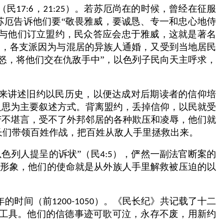
（民
，
）。若苏厄尚在的时候，曾经在征服
17:6
21:25
苏厄告诉他们要“敬畏雅威，要诚恳、专一和忠心地侍
与他们订立盟约，民众答应会忠于雅威，这就是著名
），各支派因为与混居的异族人通婚，又受到当地居民
怒，将他们交在仇敌手中”，以色列子民向天主呼求，
式来讲述旧约以民历史，以便达成对后期读者的信仰培
反思为主要叙述方式。背离盟约，丢掉信仰，以民就受
苦不堪言，受不了外邦邻居的各种欺压和凌辱，他们就
长们带领百姓作战，把百姓从敌人手里拯救出来。
以色列人提呈的诉状”（民
），俨然一副法官断案的
4:5
色与形象，他们的使命就是从外族人手里解救被压迫的以
年的时间（前
）。《民长纪》共记载了十二
1200-1050
工具。他们的信德事迹可歌可泣，永存不废，用新约