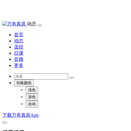
动态
首页
动态
圣经
日课
音频
更多
切换颜色
浅色
深色
自动
下载万有真原App