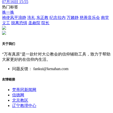
07月16日 15:55
热门标签
换一换
祂使风平浪静
洗礼
东正教
纪念拉内
万籁静
慈善音乐会
南堂
义工
脱离恐惧
圣赦院
院长
关于我们
“万有真原”是一款针对大公教会的信仰辅助工具，致力于帮助
大家更好的在信仰内生活。
问题反馈： fankui@kenahan.com
友情链接
梵蒂冈新闻网
信德网
北京教区
辽宁教理中心