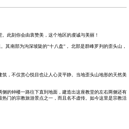
堂。此刻你会由衷赞美，这个地区的虔诚与美丽！
。其南部为沟深坡陡的“十八盘”， 北部是群峰罗列的歪头山，
建筑，
不仅赏心悦目也让人心灵平静。当地歪头山地形的天然美
两侧的钟楼一路往下直到地面，
建
造出这座教堂的左右两侧还有
最热门的宗教旅游景点之一，而且名不虚传。如今这里是
宗教活