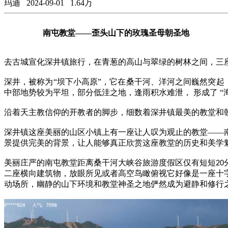
玛迪
2024-09-01
1.64万
南屯教堂
——
歪头山下的玫瑰圣母朝圣地
去古城宣化深井镇旅行，在青葱的高山与翠绿的树林之间，
三
深井，被称为
“坝下小高原”，它在桑干河、洋河之间巍然突起
中部地势较为平坦，部分低洼之地，逢雨积水难泄， 形成了 “
沿着
天主教信仰的开教者
的脚步，细数着深井镇最美的教堂和
深井镇这座美丽的山区小镇上有一座让人叹为观止的教堂
——
景提供完美的背景，让人能够真正欣赏这座教堂的历史和美学
美丽庄严的南屯教堂距离桑干河大峡谷
旅游度假
区仅有短短
20
二座横向建筑物
，
放眼所见或者高空鸟瞰俯视它好像是一座十
动
场所，幽静的山下环境和教堂神圣之地俨然成为避静和修行