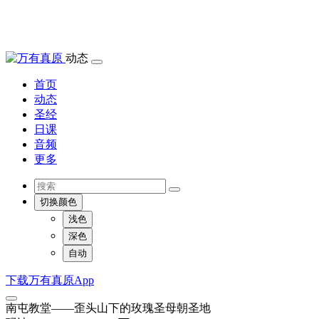
动态
首页
动态
圣经
日课
音频
更多
切换颜色
浅色
深色
自动
下载万有真原App
南屯教堂——歪头山下的玫瑰圣母朝圣地