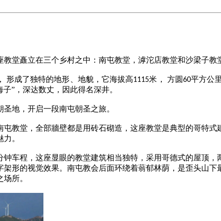
座
教堂矗立
在三个
乡村之中：南屯教堂，滹沱店教堂
和
沙梁子教
， 形成了独特的地形、地貌，它海拔高
米， 方圆
平方公里
1115
60
海子”，深达数丈，因此得名深井。
朝
圣地，开启一段南屯朝圣之旅。
南屯教堂，全部牆壁都是用砖石砌造
，这座教堂是典型的哥特式
魅力。
分钟车程，这座显眼的教堂建筑相当独特，采用哥德式的屋顶，
字架形的视觉效果。南屯教会后面环绕着蓊郁林荫，是歪头山下
之场所。