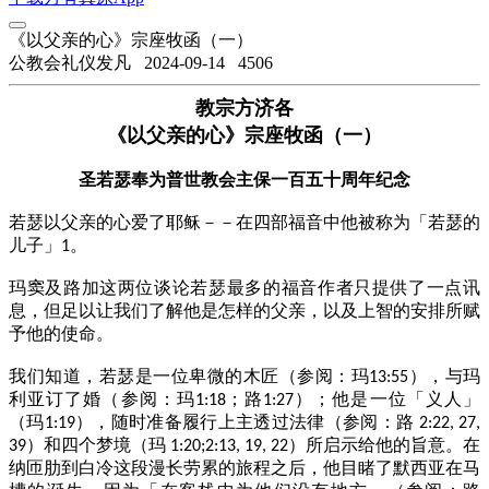
《以父亲的心》宗座牧函（一）
公教会礼仪发凡
2024-09-14
4506
教宗方济各
《以父亲的心》宗座牧函（一）
圣若瑟奉为普世教会主保一百五十周年纪念
若瑟以父亲的心爱了耶稣－－在四部福音中他被称为「若瑟的
儿子」
。
1
玛窦及路加这两位谈论若瑟最多的福音作者只提供了一点讯
息，但足以让我们了解他是怎样的父亲，以及上智的安排所赋
予他的使命。
我们知道，若瑟是一位卑微的木匠（参阅：玛
），与玛
13:55
利亚订了婚（参阅：玛
；路
）；他是一位「义人」
1:18
1:27
（玛
），随时准备履行上主透过法律（参阅：路
1:19
2:22, 27,
）和四个梦境（玛
）所启示给他的旨意。在
39
1:20;2:13, 19, 22
纳匝肋到白冷这段漫长劳累的旅程之后，他目睹了默西亚在马