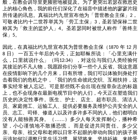
般，在教会训导里更频密地被提及。为了更突出若瑟在救恩史
上的核心角色，我的前任们深化了在福音中描述他的寥寥片段
所传递的讯息。真福比约九世宣布他为「普世教会主保」
，
2
可敬者比约十二世荐举其为「劳工主保」
，圣若望保禄二世
3
称其为「救主的监护人」
。圣若瑟同时被世人称作「善终主
4
保」
。
5
因此，在真福比约九世宣布其为普世教会主保（
年
月
1870
12
日）
一百五十年后的今天，正如耶稣所说：「心里充满什
8
么，口里就说什么」（玛
），对这位与我们人类经验何
12:34
其接近的不凡人物，我愿跟你们分享一些个人反省。我这意愿
在疫情影响下的几个月来，日有所增，我们可以体验到身处打
击着我们的危机之中，「我们的生命彼此交织、互相扶持，这
事实经常被人忘记。可是那些既不会出现在报章杂志的标题
上，也不会现身在最新电视节目中的人们，今天正在塑造我们
历史的决定性事件。医生、护士、店主、超市职员、清洁人
员、家庭佣工、运输工人、提供必要服务及维护公共安全的人
员、志工、司铎、修道人以及许多许多不同的人，他们都明白
没有人能独善其身。（……）多少人每天发挥耐心，播种希
望，小心谨慎地不散播恐慌，
而是促进共同责任。多少父
亲、母亲、祖父母和老师以日常不起眼的举动向我们的孩子展
示该如何以调整日常生活习惯、展望将来、坚持祈祷，来接受