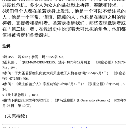
并度过危机。多少人为众人的益处献上祈祷、奉献和转求。」
我们每个人都在圣若瑟身上发现，他是一个可以不受注意的
6
人，他是一个平常、谨慎、隐藏的人，他也是在困厄之时的转
祷者、支援者和指引者。圣若瑟提醒我们，那些表现低调者或
在「第二线」者，在救恩史中扮演着无可比拟的角色，他们都
值得被肯定和备受感谢。
注解
路
；若
；参阅：玛
谷
。
1
4:22
6:42
13:55;
6:3
圣礼部，「
」法令
年
月
日
：《宗座公报》
2
QUEMADMODUMDEUS
(1870
12
8
)
6(1870-
，
。
71)
194
参阅：于大圣若瑟瞻礼向意大利天主教工人协会致词
年
月
日
：《宗座公
3
(1955
5
1
)
报》
。
47(1955) 406
参阅：《救主的监护人》宗座劝谕
年
月
日
：《宗座公报》
，
4
(1989
8
15
)
82(1990)
5-
。
34
《天主教教理》，
。
5
1014
疫情下的默想
年
月
日
：《罗马观察报》
’
，
年
6
(2020
3
27
)
(L
OsservatoreRomano)
2020
3
月
日，第
页。
29
10
（未完待续）