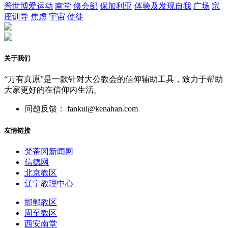
普世博爱运动
南堂
修会部
保加利亚
体验及发现自我
广场
宗
座训导
焦虑
宇宙
使徒
关于我们
“万有真原”是一款针对大公教会的信仰辅助工具，致力于帮助
大家更好的在信仰内生活。
问题反馈： fankui@kenahan.com
友情链接
梵蒂冈新闻网
信德网
北京教区
辽宁教理中心
邯郸教区
周至教区
西安南堂