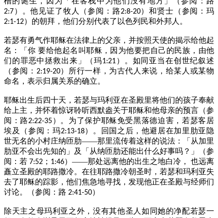
槽的诞生，因为「在客栈中为他们没有地方」（参阅：路
）。他见证了牧人（参阅：路
）和贤士（参阅：玛
2:7
2:8-20
）的朝拜，他们分别代表了以色列民和外邦人。
2:1-12
若瑟有勇气作耶稣在法律上的父亲，并按照天使的揭示给他起
名：「你
要给他起名叫耶稣，因为他要把自己的民族，由他
们的罪恶中拯救出来」（玛
）。如同亚当在创世纪叙述
1:21
（参阅：
）所行一样，为古代人来说，给某人或某物
2:19-20
命名，表示归属关系的确立。
耶稣出生后四十天，若瑟与玛利亚在圣殿里将他们的孩子奉献
给上主，并怀着惊讶聆听西默盎关于耶稣和他母亲的预言（参
阅：路
）。为了保护耶稣免受黑落德迫害，若瑟客居
2:22-35
埃及（参阅：玛
）。
回国之后，他避居在加里肋亚隐
2:13-18
世无名的小村庄纳匝肋——那里流传着这样的说法：「从加里
肋亚不会出先知的」及「从纳匝肋还能出什么好事吗？」（参
阅：若
；
）——那处远离他的出生之地白冷，
也远离
7:52
1:46
矗立圣殿的耶路撒冷。在往耶路撒冷朝圣时，若瑟和玛利亚失
去了耶稣的踪影，他们焦急地寻找，发现他正在圣殿与经师们
讨论。（参阅：路
）
2:41-50
除天主之母玛利亚之外，没有其他圣人如同她的净配若瑟一