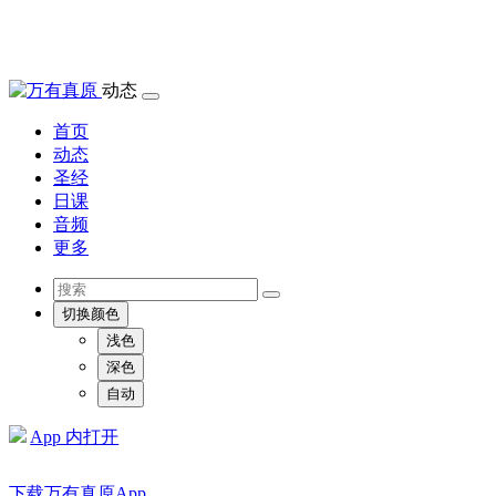
动态
首页
动态
圣经
日课
音频
更多
切换颜色
浅色
深色
自动
App 内打开
下载万有真原App