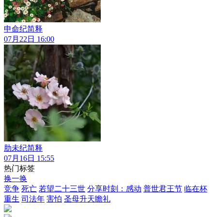
申命纪简释
07月22日 16:00
肋未纪简释
07月16日 15:55
热门标签
换一换
竞争
死亡
若望二十三世
分享时刻：感动
普世君王节
临在杯
重生
司法年
害怕
圣母升天瞻礼