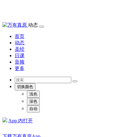
动态
首页
动态
圣经
日课
音频
更多
切换颜色
浅色
深色
自动
App 内打开
下载万有真原App