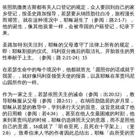
依照凯撒奥古斯都有关人口登记的规定，众人要回到自己的家
乡登记，按圣史路加报导，若瑟要从纳匝肋往白冷，旅程漫长
而艰苦。就在这种境况中，耶稣诞生了（参阅：路
），
2:1-7
他的诞生，像其他孩童一样，会被帝国的户籍登记，纪录下
来。
圣路加特别关注到，耶稣的父母遵守了法律上所有的规定，
即：耶稣割损的仪式、玛利亚分娩后的取洁礼、开胎首生的男
性奉献于上主。（参阅：路
）
2:21-24
15
在若瑟生命中的每个境况中，他都就答允「愿照你的话成就于
我罢」，就好像玛利亚领受天使的报喜，以及耶稣在革责玛尼
山园所作的一样。
作为一家之主，若瑟依照天主的诫命（参阅：出
），教
20:12
导耶稣服从父母（参阅：路
）。在纳匝肋隐居的岁月里，
2:51
耶稣从若瑟的教导中，学到承行天父的旨意。这旨意就成了他
的日用粮（参阅：若
），甚至在他人生最困难的时刻，他
4:34
来到革责玛尼的时候，耶稣仍选择照天父的意愿，而不是照他
自己的意愿，
成就了「听命至死，且死在十字架上」（斐
16
）。致希伯来人书的作者因此总结出，耶稣「由所受的苦
2:8