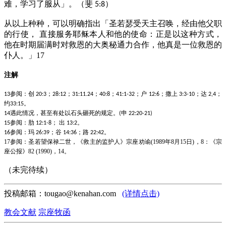
难，学习了服从」。（斐
）
5:8
从以上种种，可以明确指出「圣若瑟受天主召唤，经由他父职
的行使，
直接服务耶稣本人和他的使命：正是以这种方式，
他在时期届满时对救恩的大奥秘通力合作，他真是一位救恩的
仆人。」
17
注解
参阅：创
；
；
；
；
；户
；撒上
；达
；
13
20:3
28:12
31:11.24
40:8
41:1-32
12:6
3:3-10
2,4
约
。
33:15
遇此情况，甚至有处以石头砸死的规定。
申
14
(
22:20-21)
参阅：肋
；
出
。
15
12:1-8
13:2
参阅：玛
；谷
；路
。
16
26:39
14:36
22:42
17
参阅：圣若望保禄二世，《救主的监护人》宗座劝谕
(1989
年
8
月
15
日
)
，
8
：《宗
座公报》
82 (1990)
，
14
。
（未完待续）
投稿邮箱：tougao@kenahan.com
(详情点击)
教会文献
宗座牧函