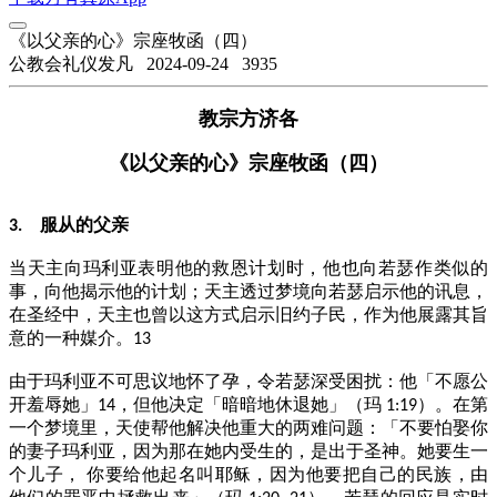
《以父亲的心》宗座牧函（四）
公教会礼仪发凡
2024-09-24
3935
教宗方济各
《以父亲的心》宗座牧函（四）
服从的父亲
3.
当天主向玛利亚表明他的救恩计划时，他也向若瑟作类似的
事，向他揭示他的计划；天主透过梦境向若瑟启示他的讯息，
在圣经中，天主也曾以这方式启示旧约子民，作为他展露其旨
意的一种媒介。
13
由于玛利亚不可思议地怀了孕，令若瑟深受困扰：他「不愿公
开羞辱她」
，但他决定「暗暗地休退她」（玛
）。在第
14
1:19
一个梦境里，天使帮他解决他重大的两难问题：「不要怕娶你
的妻子玛利亚，因为那在她内受生的，是出于圣神。她要生一
个儿子，
你要给他起名叫耶稣，因为他要把自己的民族，由