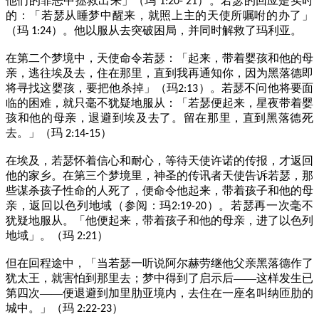
他们的罪恶中拯救出来」（玛
）。若瑟的回应是实时
1:20- 21
的：「若瑟从睡梦中醒来，就照上主的天使所嘱咐的办了」
（玛
）。他以服从去突破困局，并同时解救了玛利亚。
1:24
在第二个梦境中，天使命令若瑟：「起来，带着婴孩和他的母
亲，逃往埃及去，住在那里，直到我再通知你，因为黑落德即
将寻找这婴孩，要把他杀掉」（玛
）。若瑟不问他将要面
2:13
临的困难，就只毫不犹疑地服从：「若瑟便起来，星夜带着婴
孩和他的母亲，退避到埃及去了。留在那里，直到黑落德死
去。」（玛
）
2:14-15
在埃及，若瑟怀着信心和耐心，等待天使许诺的传报，才返回
他的家乡。在第三个梦境里，神圣的传讯者天使告诉若瑟，那
些谋杀孩子性命的人死了，便命令他起来，带着孩子和他的母
亲，返回以色列地域（参阅：玛
）。若瑟再一次毫不
2:19-20
犹疑地服从。「他便起来，带着孩子和他的母亲，进了以色列
地域」。（玛
）
2:21
但在回程途中，「当若瑟一听说阿尔赫劳继他父亲黑落德作了
犹太王，就害怕到那里去；梦中得到了启示后——这样发生已
第四次——便退避到加里肋亚境内，去住在一座名叫纳匝肋的
城中。」（玛
）
2:22-23