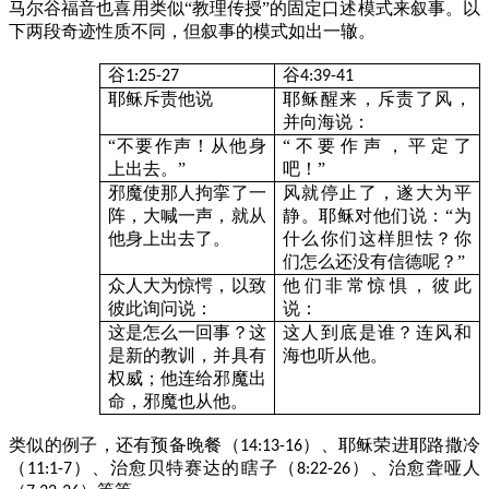
马尔谷福音也喜用类似“教理传授”的固定口述模式来叙事。以
下两段奇迹性质不同，但叙事的模式如出一辙。
谷
谷
1:25-27
4:39-41
耶稣斥责他说
耶稣醒来，斥责了风，
并向海说：
“不要作声！从他身
“不要作声，平定了
上出去。”
吧！”
邪魔使那人拘挛了一
风就停止了，遂大为平
阵，大喊一声，就从
静。耶稣对他们说：“为
他身上出去了。
什么你们这样胆怯？你
们怎么还没有信德呢？”
众人大为惊愕，以致
他们非常惊惧，彼此
彼此询问说：
说：
这是怎么一回事？这
这人到底是谁？连风和
是新的教训，并具有
海也听从他。
权威；他连给邪魔出
命，邪魔也从他。
类似的例子，还有预备晚餐（
）、耶稣荣进耶路撒冷
14:13-16
（
）、治愈贝特赛达的瞎子（
）、治愈聋哑人
11:1-7
8:22-26