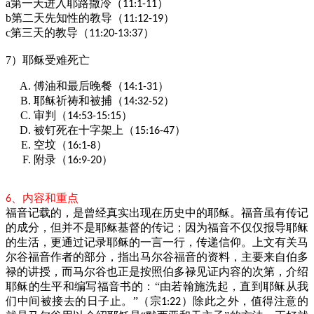
a第一天进入耶路撒冷（
）
11:1-11
b第二天先知性的教导（
）
11:12-19
c第三天的教导（
）
11:20-13:37
7）耶稣受难死亡
傅油和最后晚餐（
）
14:1-31
耶稣祈祷和被捕（
）
14:32-52
审判（
）
14:53-15:15
被钉死在十字架上（
）
15:16-47
空坟（
）
16:1-8
附录（
）
16:9-20
、内容和重点
6
福音记载的，是曾经真实出现在历史中的耶稣。福音虽有传记
的成分，但并不是耶稣基督的传记；因为福音不仅仅报导耶稣
的生活，更通过记录耶稣的一言一行，传递信仰。上文有关马
尔谷福音作者的部分，指出马尔谷福音的资料，主要来自伯多
禄的讲授，而马尔谷也正是按照伯多禄见证内容的次第，介绍
耶稣的生平和编写福音书的：“由若翰施洗起，直到耶稣从我
们中间被接去的日子止。”（宗
）除此之外，值得注意的
1:22