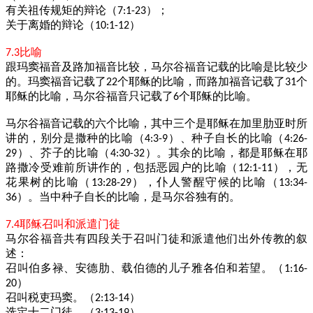
有关祖传规矩的辩论（
）；
7:1-23
关于离婚的辩论（
）
10:1-12
比喻
7.3
跟玛窦福音及路加福音比较，马尔谷福音记载的比喻是比较少
的。玛窦福音记载了
个耶稣的比喻，而路加福音记载了
个
22
31
耶稣的比喻，马尔谷福音只记载了
个耶稣的比喻。
6
马尔谷福音记载的六个比喻，其中三个是耶稣在加里肋亚时所
讲的，别分是撒种的比喻（
）、种子自长的比喻（
4:3-9
4:26-
）、芥子的比喻（
）。其余的比喻，都是耶稣在耶
29
4:30-32
路撒冷受难前所讲作的，包括恶园户的比喻（
），无
12:1-11
花果树的比喻（
），仆人警醒守候的比喻（
13:28-29
13:34-
）。当中种子自长的比喻，是马尔谷独有的。
36
耶稣召叫和派遣门徒
7.4
马尔谷福音共有四段关于召叫门徒和派遣他们出外传教的叙
述：
召叫伯多禄、安德肋、载伯德的儿子雅各伯和若望。（
1:16-
）
20
召叫税吏玛窦。（
）
2:13-14
选定十二门徒。（
）