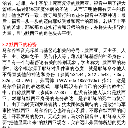
治者、老师、在十字架上死而复活的默西亚。福音中用了很大
篇幅来描述耶稣驱魔治病的圣迹，从而证明他拥有天主的权
能；他也言行一致，教导和所行的奇迹在福音中齐驱并进：最
后，福音一步一步的迈向耶稣受难和死亡的高峰。若缺了十字
架的苦难，耶稣那奇迹实行者和导师的身份，亦将失去指导的
力量，且与默西亚的角色失去平衡。
默西亚的秘密
8.2
马尔谷福音充斥着与基督论相关的称号：默西亚、天主子、人
子、主、达味之子、受苦仆人等，藉以耶稣基督的神圣身份：
而且有一个与基督论有关的特别现象，学者称为
“默西亚的秘
密”。这个概念源于耶稣对几件事的态度，就是耶稣命令他人
不得宣扬他的神迹和身份（参阅
；
；
；
；
1:34,44
3:12
5:43
7:36
，
；
）。弗雷德（
）指出，这是
8:26
30
9:9
W.Wrede 1859-1906
马尔谷福音的表达模式：耶稣既没有在自己的公开传教生活
中，自称默西亚（参阅
），也没有被他人认出是默西
8:27-38
亚。对耶稣默西亚身份的充分表达，是在耶稣的死亡与复活
上。由于当时受到罗马管辖，犹太团体所期待的，是政治与军
事性的默西亚；马尔谷内心也许有点矛盾，不愿在默西亚的问
题上开罪罗马的势力。无论如何，马尔谷福音中，耶稣命人不
要“把他显露出来”的默西亚观念，实在远比弗雷德所想的更为