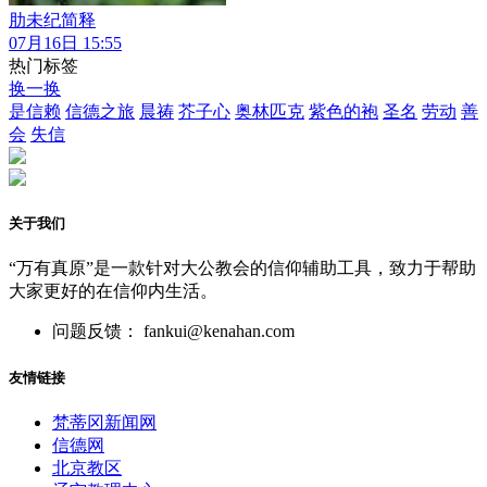
肋未纪简释
07月16日 15:55
热门标签
换一换
是信赖
信德之旅
晨祷
芥子心
奥林匹克
紫色的袍
圣名
劳动
善
会
失信
关于我们
“万有真原”是一款针对大公教会的信仰辅助工具，致力于帮助
大家更好的在信仰内生活。
问题反馈： fankui@kenahan.com
友情链接
梵蒂冈新闻网
信德网
北京教区