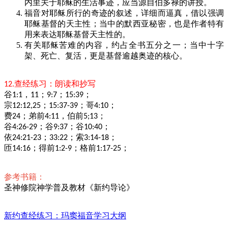
内里关于耶稣的生活事迹，应当源自伯多禄的讲授。
福音对耶稣所行的奇迹的叙述，详细而逼真，借以强调
耶稣基督的天主性；当中的默西亚秘密，也是作者特有
用来表达耶稣基督天主性的。
有关耶稣苦难的内容，约占全书五分之一；当中十字
架、死亡、复活，更是基督逾越奥迹的核心。
查经练习：
朗读和抄写
12.
谷
，
；
；
；
1:1
11
9:7
15:39
宗
；
；哥
；
12:12,25
15:37-39
4:10
费
；弟前
，伯前
；
24
4:11
5;13
谷
；谷
；谷
；
4:26-29
9:37
10:40
依
；
；索
；
24:21-23
33:22
3:14-18
匝
；得前
；格前
；
14:16
1:2-9
1:17-25
参考书籍：
圣神修院神学普及教材《新约导论》
新约查经练习：玛窦福音学习大纲