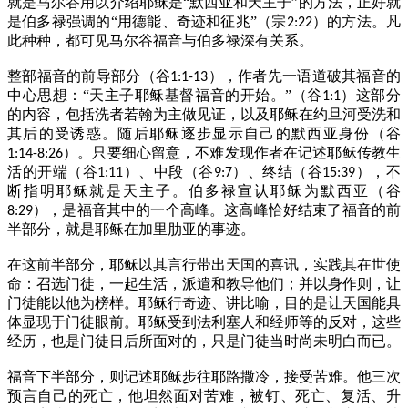
就是马尔谷用以介绍耶稣是“默西亚和天主子”的方法，正好就
是伯多禄强调的“用德能、奇迹和征兆”（宗
）的方法。凡
2:22
此种种，都可见马尔谷福音与伯多禄深有关系。
整部福音的前导部分（谷
），作者先一语道破其福音的
1:1-13
中心思想：“天主子耶稣基督福音的开始。”（谷
）这部分
1:1
的内容，包括洗者若翰为主做见证，以及耶稣在约旦河受洗和
其后的受诱惑。随后耶稣逐步显示自己的默西亚身份（谷
）。只要细心留意，不难发现作者在记述耶稣传教生
1:14-8:26
活的开端（谷
）、中段（谷
）、终结（谷
），不
1:11
9:7
15:39
断指明耶稣就是天主子。伯多禄宣认耶稣为默西亚（谷
），是福音其中的一个高峰。这高峰恰好结束了福音的前
8:29
半部分，就是耶稣在加里肋亚的事迹。
在这前半部分，耶稣以其言行带出天国的喜讯，实践其在世使
命：召选门徒，一起生活，派遣和教导他们；并以身作则，让
门徒能以他为榜样。耶稣行奇迹、讲比喻，目的是让天国能具
体显现于门徒眼前。耶稣受到法利塞人和经师等的反对，这些
经历，也是门徒日后所面对的，只是门徒当时尚未明白而已。
福音下半部分，则记述耶稣步往耶路撒冷，接受苦难。他三次
预言自己的死亡，他坦然面对苦难，被钉、死亡、复活、升