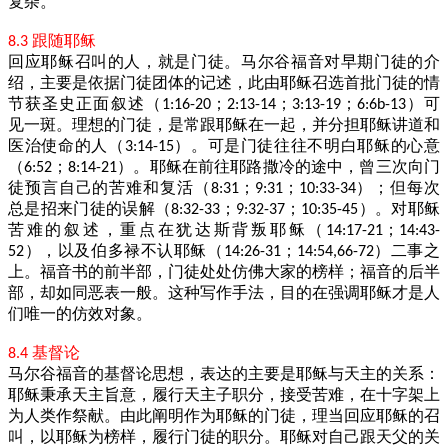
复杂。
跟随耶稣
8.3
回应耶稣召叫的人，就是门徒。马尔谷福音对早期门徒的介
绍，主要是依据门徒团体的记述，此由耶稣召选首批门徒的情
节获圣史正面叙述（
；
；
；
）可
1:16-20
2:13-14
3:13-19
6:6b-13
见一斑。理想的门徒，是常跟耶稣在一起，并分担耶稣讲道和
医治使命的人（
）。可是门徒往往不明白耶稣的心意
3:14-15
（
；
）。耶稣在前往耶路撒冷的途中，曾三次向门
6:52
8:14-21
徒预言自己的苦难和复活（
；
；
）；但每次
8:31
9:31
10:33-34
总是招来门徒的误解（
；
；
）。对耶稣
8:32-33
9:32-37
10:35-45
苦难的叙述，重点在犹达斯背叛耶稣（
；
14:17-21
14:43-
），以及伯多禄不认耶稣（
；
）二事之
52
14:26-31
14:54,66-72
上。福音书的前半部，门徒处处仿佛大家的榜样；福音的后半
部，却如同恶表一般。这种写作手法，目的在强调耶稣才是人
们唯一的仿效对象。
基督论
8.4
马尔谷福音的基督论思想，表达的主要是耶稣与天主的关系：
耶稣秉承天主旨意，履行天主子职分，接受苦难，在十字架上
为人类作祭献。由此阐明作为耶稣的门徒，理当回应耶稣的召
叫，以耶稣为榜样，履行门徒的职分。耶稣对自己跟天父的关