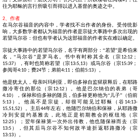
往为耶稣的言行所吸引而得以进入基督的奥迹之中。
、作者
2
在马尔谷福音的内容中，学者找不出作者的身份。受传统影
响，大多数学者都认为福音的作者是宗徒大事路中多次出现的
若望马尔谷：但也有学者认为这部福音的作者实在难以确定。
宗徒大事路中的若望马尔谷，名字有两部分：“若望”是希伯来
名，“马尔谷”是罗马名。书中有时称其全名（宗
；
12:12
），有时也简称若望（宗
）或马尔谷（宗
；
15:37
13:5,13
15:39
参阅哥
；费
节；弟前
；伯前
）。
4:10
24
4:11
5:13
他是犹太人，母亲叫玛利亚，即伯多禄自监狱获释后，在耶路
撒冷寄住的那位（宗
）。他是巴尔纳伯的表弟（哥
12:12
），保禄和伯多禄的随员，伯多禄更称他为“儿子”（伯前
4:10
）。他虽不是宗徒，却很可能见过耶稣（谷
5:13
14:13-
）。主后
年左右，他随巴尔纳伯和保禄，从耶路撒
15,51,52
44
冷到安提约基雅去，此地正是初期教会的枢纽地（宗
）；翌年保禄第一次外出传教，他也随保禄而去（宗
12:25
），但其后马尔谷不知何故半途折返耶路撒冷（宗
13:5
）。
13:13