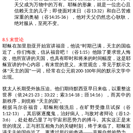
天父成为万物中的万有。耶稣的形象，就是一位忠心且
信赖天主的儿子；即使面对末日（谷
）和自己苦难
13:32
深重的奥秘（谷
），他对天父仍然忠心耿耿，
14:35-36
绝对服从，至死不变。
末世论
8.5
耶稣在加里肋亚开始宣讲福音，他说“时期已满，天主的国临
近了，你们悔改，信从福音吧！（谷
）他除了要求世人悔
1:15
改，他所宣讲的天国，也具有即时和将来的时间幅度，这是耶
稣宣讲的中心内容，有末世的意义。末世观念，常见于默示文
体“天主的国”一词，经常在公元前
年间的默示文学中
200-100
出现。
犹太人长期受外族压迫。他们期待默西亚早日来临，以重整这
世界（依
；
；索
；匝
），而其中的
24:21-23
33:22
3:14-18
14:16
新秩序，则统称
“天主的国”。
根据马尔谷福音，耶稣刚领洗后，在旷野受撒旦试探（谷
），其后驱逐魔鬼，治好病人，与敌对者辩论（谷
1:12-13
1:2-
），处处都凸显了与宇宙邪恶势力的搏斗。其实这正是末
3:6
世的境况，正与邪互相角力的关键时刻，终于来临了。耶稣宣
讲天主的国临近了，更透过所行的奇迹——克服自然的势力、