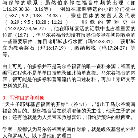
与保禄的联系；虽然伯多禄在福音中频繁出现（如
；
等），例如在耶稣特选的小部分门徒中
1:16,29,30,36
3:16
（
；
；
；
），宗徒团体的发言人及代表
5:37
9:2
13:3
14:33
（
；
；
；
），耶稣的苦难史中
8:29
9:5
10:28
11:21
（
），他在耶稣复活的记载中也占着重要的
14:29,37,54,66-72
位置（
），但马尔谷福音却没有报导伯多禄在初期教会的
16:7
一些重要事件，如目睹耶稣步行水面（玛
），获耶稣
14:28-31
立为教会磐石（玛
），缴纳殿税（玛
）等
16:17-19
17:24-27
等。
由上可见，伯多禄并不是马尔谷福音的唯一资料来源，福音的
编写过程也不是单单口授笔录如此简单直接。马尔谷福音的内
容，很可能是伯多禄和普遍流传的口述材料，再加上零碎文字
资料的总和。
、写作目的和对象
3
“天主子耶稣基督福音的开始”（谷
），道出了马尔谷编写
1:1
福音的目的。整部福音旨在说明耶稣的天主性，他天主子的身
份；还有他就是为人类带来救恩喜讯，旧约所预许的默西亚。
学者一般都认为马尔谷福音的写作对象，就是皈依基督的外邦
人和罗马人。以下是他们的理由：