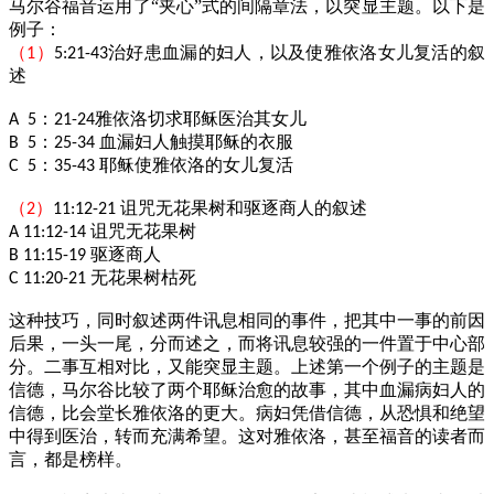
马尔谷福音运用了“夹心”式的间隔章法，以突显主题。以下是
例子：
（
）
治好患血漏的妇人，以及使雅依洛女儿复活的叙
1
5:21-43
述
：
雅依洛切求耶稣医治其女儿
A 5
21-24
：
血漏妇人触摸耶稣的衣服
B 5
25-34
：
耶稣使雅依洛的女儿复活
C 5
35-43
（
）
诅咒无花果树和驱逐商人的叙述
2
11:12-21
诅咒无花果树
A 11:12-14
驱逐商人
B 11:15-19
无花果树枯死
C 11:20-21
这种技巧，同时叙述两件讯息相同的事件，把其中一事的前因
后果，一头一尾，分而述之，而将讯息较强的一件置于中心部
分。二事互相对比，又能突显主题。上述第一个例子的主题是
信德，马尔谷比较了两个耶稣治愈的故事，其中血漏病妇人的
信德，比会堂长雅依洛的更大。病妇凭借信德，从恐惧和绝望
中得到医治，转而充满希望。这对雅依洛，甚至福音的读者而
言，都是榜样。