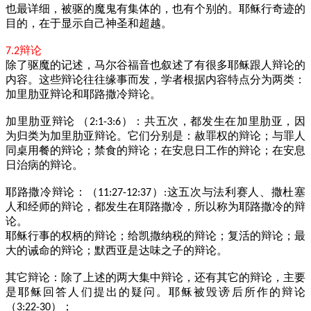
也最详细，被驱的魔鬼有集体的，也有个别的。耶稣行奇迹的
目的，在于显示自己神圣和超越。
辩论
7.2
除了驱魔的记述，马尔谷福音也叙述了有很多耶稣跟人辩论的
内容。这些辩论往往缘事而发，学者根据内容特点分为两类：
加里肋亚辩论和耶路撒冷辩论。
加里肋亚辩论
（
）：共五次，都发生在加里肋亚，因
2:1-3:6
为归类为加里肋亚辩论。它们分别是：赦罪权的辩论；与罪人
同桌用餐的辩论；禁食的辩论；在安息日工作的辩论；在安息
日治病的辩论。
耶路撒冷辩论：（
）
这五次与法利赛人、撒杜塞
11:27-12:37
:
人和经师的辩论，都发生在耶路撒冷，所以称为耶路撒冷的辩
论。
耶稣行事的权柄的辩论；给凯撒纳税的辩论；复活的辩论；最
大的诫命的辩论；默西亚是达味之子的辩论。
其它辩论：除了上述的两大集中辩论，还有其它的辩论，主要
是耶稣回答人们提出的疑问。耶稣被毁谤后所作的辩论
（
）；
3:22-30