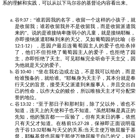
系的理解和实践，可以从以下马尔谷的基督论内容看出来。
谷
：“谁若因我的名字，收留一个这样的小孩子，就
9:37
是收留我；谁若收留我并不是收留我，而是收留派遣我
来的”。说的是谁接纳卑微弱小的儿童，就是接纳耶稣，
亦即接纳派遣耶稣到来的天父。又如葡萄园的比喻（谷
），恶园户最后连葡萄园主人的爱子也给杀掉
12:1-12
了，他们不但拒绝了葡萄园主人的爱子，也拒绝了园
主，亦即拒绝了天主。可见耶稣完全听命于天主父，因
为他就是天父的爱子。
谷
：“坐在我右边或左边，不是我可以给的，而是
10:40
给谁预备的，就给谁。”耶稣身为天主子，其本分就是奉
行天父的旨意，接受天父派遣到来服事人，并且交出自
己的性命，以作大众的赎价，所以唯独天主才可分配荣
誉的地位。
谷
：“至于那日子和那时刻，除了父以外，谁也不
13:32
知道，连天上的天使和子也不知道。”虽然耶稣是真正的
先知，他的预言都一一应验了，但有关末日的事，依然
只有天父才知道。在格前
，保禄即正面说明蕴
15;27-28
含于谷
耶稣与天父的关系
当天主使万物屈服于基
13:32
:
督，耶稣基督也屈服于那使万物屈服于自己的父，好叫