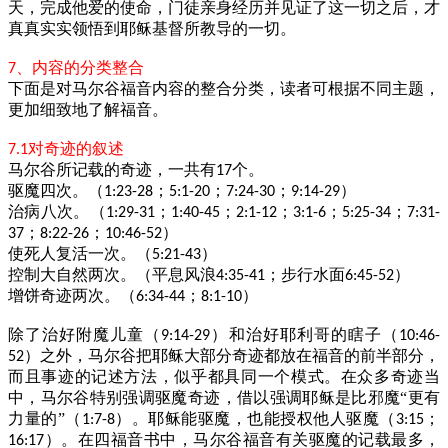
天，完成他爱的使命，门徒亲身经历并见证了这一切之后，才
真真实实领悟到耶稣基督所教导的一切。
、内容的分类整合
7
下面是对马尔谷福音内容的整合分类，读者可根据不同主题，
更加细致地了解福音。
对奇迹的叙述
7.1
马尔谷所记载的奇迹，一共有
个。
17
驱魔四次。（
；
；
；
）
1:23-28
5:1-20
7:24-30
9:14-29
治病八次。（
；
；
；
；
；
1:29-31
1:40-45
2:1-12
3:1-6
5:25-34
7:31-
；
；
）
37
8:22-26
10:46-52
使死人复活一次。（
）
5:21-43
控制大自然两次。（平息风浪
；步行水面
）
4:35-41
6:45-52
增饼奇迹两次。（
；
）
6:34-44
8:1-10
除了治好附魔儿童（
）和治好耶利哥的瞎子（
9:14-29
10:46-
）之外，马尔谷把耶稣大部分奇迹都放在福音的前半部分，
52
而且事迹的记述方法，似乎都具同一个模式。在众多奇迹当
中，马尔谷特别强调驱魔奇迹，借以强调耶稣是比邪魔“更有
力量的”（
）。耶稣能驱魔，也能授权他人驱魔（
；
1:7-8
3:15
）。在四福音书中，马尔谷福音有关驱魔的记载最多，
16:17