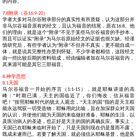
的内容。
附录（谷
）
7.8
16:9-20
学者大多对马尔谷附录部分的真实性有所质疑，认为这部分并
非马尔谷福音原有的经文，且认为福音的结尾，原在
。他
16:8
们的理由，就是这个“附录”不见于某些马尔谷福音的手抄本，
而且可以证实“附录”为马尔谷原始经文的证据也很欠缺。经谨
慎研究后，有些学者认为“附录”不但并不真实，更不能自成一
体，就是说其完整性亦受到怀疑。不少学者都相信，这段经文
由一些比较后期的资料组成，经由编辑者加在马尔谷福音内，
其来源可能是其它三部福音。
神学思想
8.
天国
8.1
马尔谷福音一开始的序言（
），就是耶稣讲道的高
1:1-15
峰：“时期已满，天主的国临近了，你们悔改，信从福音
吧！”按照耶稣时代的犹太人观念，“天主的国”指的是天主权
能永远驾驭一切受造物：耶稣用此比喻，旨在加深群众对天国
的认识，并使他们能为天国的来临做好准备。耶稣的生活，以
及医治病人的圣迹，也正好是天主的国的真确反应。事实上，
天国已在耶稣来临时开始了，只是天国到现在仍是显而不露，
既成未遂而已。若要了解天国，就必须信从耶稣基督，他是医