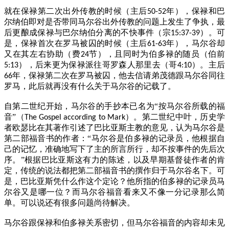
就在保禄第二次出外传教的时候（主后
年），保禄和巴
50-52
尔纳伯即对是否带同马尔谷出外传教的问题上发生了争执，最
后更酿成保禄与巴尔纳伯分离的不快事件（宗
）。可
15:37-39
是，保禄首次在罗马被囚的时候（主后
年），马尔谷却
61-63
又在其左右协助（费
节），且同时为伯多禄的随员（伯前
24
），后来更为保禄派往哥罗森人那里去（哥
）。主后
5:13
4:10
年，保禄第二次在罗马被囚，他去信请弟茂德跟马尔谷同往
66
罗马，此后就再没有什么关于马尔谷的记载了。
自第二世纪开始，马尔谷的手抄本已名为“按马尔谷所载的福
音”（
）。第二世纪中叶，历史学
The Gospel according to Mark
者欧瑟比在其著作引述了巴比亚斯主教的意见，认为马尔谷是
第二部福音书的作者：“马尔谷是伯多禄的记录员，他根据自
己的记忆，准确地写下了主的所言所行，却不按事件的先后次
序。”根据巴比亚斯这有力的陈述，以及早期基督徒作者的肯
定，传统的说法都把第二部福音书的撰作归于马尔谷名下。可
是，巴比亚斯凭什么作这个定论？他所指的伯多禄的记录员马
尔谷又是哪一位？而马尔谷福音看来又不像一分记录那么简
单。可以说还有很多问题尚待解决。
马尔谷跟保禄和伯多禄关系密切，但马尔谷福音的内容却未见