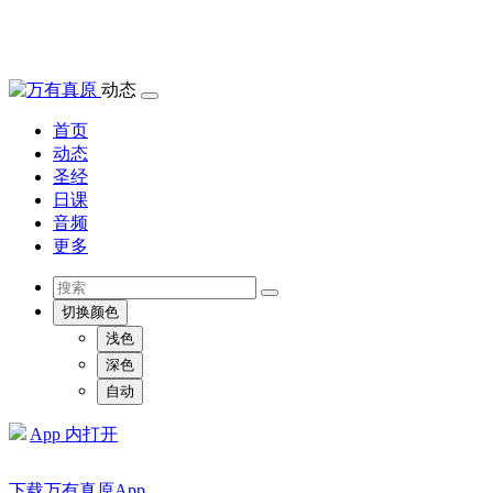
动态
首页
动态
圣经
日课
音频
更多
切换颜色
浅色
深色
自动
App 内打开
下载万有真原App