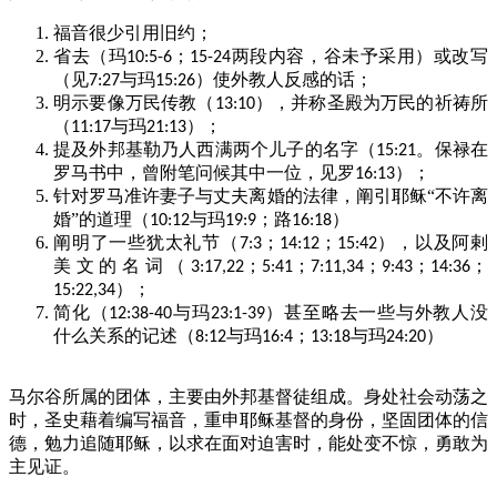
福音很少引用旧约；
省去（玛
；
两段内容，谷未予采用）或改写
10:5-6
15-24
（见
与玛
）使外教人反感的话；
7:27
15:26
明示要像万民传教（
），并称圣殿为万民的祈祷所
13:10
（
与玛
）；
11:17
21:13
提及外邦基勒乃人西满两个儿子的名字（
。保禄在
15:21
罗马书中，曾附笔问候其中一位，见罗
）；
16:13
针对罗马准许妻子与丈夫离婚的法律，阐引耶稣“不许离
婚”的道理（
与玛
；路
）
10:12
19:9
16:18
阐明了一些犹太礼节（
；
；
），以及阿剌
7:3
14:12
15:42
美文的名词（
；
；
；
；
；
3:17,22
5:41
7:11,34
9:43
14:36
）；
15:22,34
简化（
与玛
）甚至略去一些与外教人没
12:38-40
23:1-39
什么关系的记述（
与玛
；
与玛
）
8:12
16:4
13:18
24:20
马尔谷所属的团体，主要由外邦基督徒组成。身处社会动荡之
时，圣史藉着编写福音，重申耶稣基督的身份，坚固团体的信
德，勉力追随耶稣，以求在面对迫害时，能处变不惊，勇敢为
主见证。