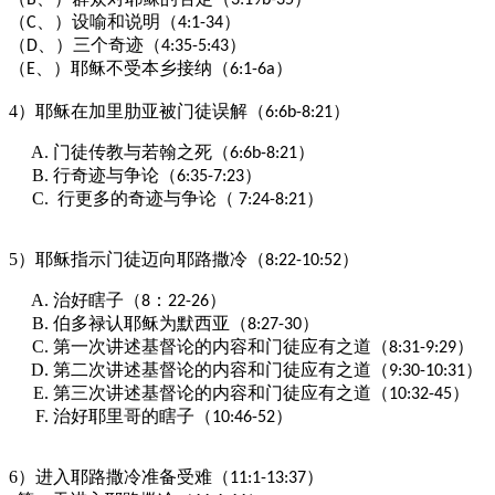
B
3:19b-35
（
、）设喻和说明（
）
C
4:1-34
（
、）三个奇迹（
）
D
4:35-5:43
（
、）耶稣不受本乡接纳（
）
E
6:1-6a
4）耶稣在加里肋亚被门徒误解（
）
6:6b-8:21
门徒传教与若翰之死（
）
6:6b-8:21
行奇迹与争论（
）
6:35-7:23
行更多的奇迹与争论（
）
7:24-8:21
5）耶稣指示门徒迈向耶路撒冷（
）
8:22-10:52
治好瞎子（
：
）
8
22-26
伯多禄认耶稣为默西亚（
）
8:27-30
第一次讲述基督论的内容和门徒应有之道（
）
8:31-9:29
第二次讲述基督论的内容和门徒应有之道（
）
9:30-10:31
第三次讲述基督论的内容和门徒应有之道（
）
10:32-45
治好耶里哥的瞎子（
）
10:46-52
6）进入耶路撒冷准备受难（
）
11:1-13:37