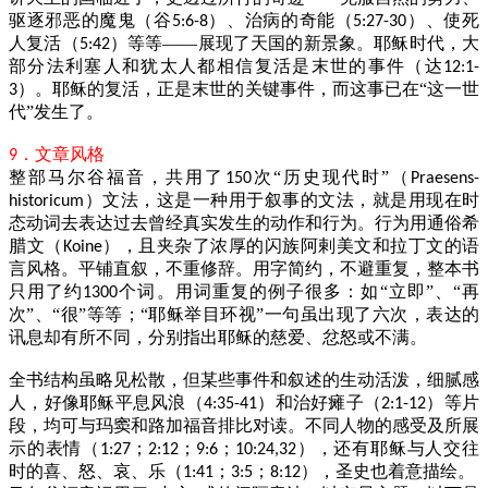
驱逐邪恶的魔鬼（谷
）、治病的奇能（
）、使死
5:6-8
5:27-30
人复活（
）等等——展现了天国的新景象。耶稣时代，大
5:42
部分法利塞人和犹太人都相信复活是末世的事件（达
12:1-
）。耶稣的复活，正是末世的关键事件，而这事已在“这一世
3
代”发生了。
．文章风格
9
整部马尔谷福音，共用了
次“历史现代时”（
150
Praesens-
）文法，这是一种用于叙事的文法，就是用现在时
historicum
态动词去表达过去曾经真实发生的动作和行为。行为用通俗希
腊文（
），且夹杂了浓厚的闪族阿剌美文和拉丁文的语
Koine
言风格。平铺直叙，不重修辞。用字简约，不避重复，整本书
只用了约
个词。用词重复的例子很多：如“立即”、“再
1300
次”、“很”等等；“耶稣举目环视”一句虽出现了六次，表达的
讯息却有所不同，分别指出耶稣的慈爱、忿怒或不满。
全书结构虽略见松散，但某些事件和叙述的生动活泼，细腻感
人，好像耶稣平息风浪（
）和治好瘫子（
）等片
4:35-41
2:1-12
段，均可与玛窦和路加福音排比对读。不同人物的感受及所展
示的表情（
；
；
；
），还有耶稣与人交往
1:27
2:12
9:6
10:24,32
时的喜、怒、哀、乐（
；
；
），圣史也着意描绘。
1:41
3:5
8:12