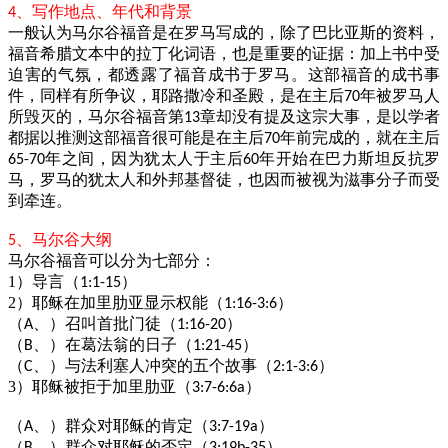
、写作地点、年代和背景
4
一般认为马尔谷福音是在罗马写成的，除了巴比亚斯的资料，
福音希腊文本中的拉丁化词语，也是重要的证据：加上书中受
迫害的气氛，都透露了福音成书于罗马。这部福音的成书事
件，同样有所争议，耶路撒冷和圣殿，是在主后
年被罗马人
70
所毁灭的，马尔谷福音第
章却没有提及这宗大事，是以学者
13
都据以推测这部福音很可能是在主后
年前完成的，就在主后
70
年之间，因为犹太人于主后
年开始在巴力斯坦反抗罗
65-70
60
马，罗马的犹太人和外邦基督徒，也因而被视为滋事分子而受
到牵连。
、马尔谷大纲
5
马尔谷福音可以分为七部分：
1）导言（
）
1:1-15
2）耶稣在加里肋亚显示权能（
）
1:16-3:6
（
、）召叫首批门徒（
）
A
1:16-20
（
、）在葛法翁的日子（
）
B
1:21-45
（
、）与法利塞人冲突的五个故事（
）
C
2:1-3:6
3）耶稣被拒于加里肋亚（
）
3:7-6:6a
（
、）群众对耶稣的肯定（
）
A
3:7-19a
（
、）群众对耶稣的否定（
）