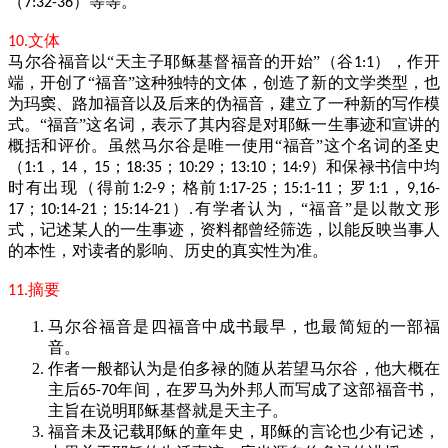
（
）等等。
7:32-36
文体
10.
马尔谷福音以“天主子耶稣基督福音的开始”（谷
），作开
1:1
端，开创了“福音”这种独特的文体，创造了新的文学类型，也
为玛窦、路加福音以及后来的伪福音，建立了一种新的写作模
式。“福音”这名词，表示了其内容是对耶稣一生事迹和宣讲的
概括和评价。虽然马尔谷是唯一使用“福音”这个名词的圣史
（
，
，
；
；
；
；
）和保禄书信中均
1:1
14
15
18:35
10:29
13:10
14:9
时有出现（得前
；格前
；
；罗
，
1:2-9
1:17-25
15:1-11
1:1
9,16-
；
；
）
有学者认为，“福音”是以散文形
17
10:14-21
15:14-21
.
式，记述某人的一生事迹，资料都曾经筛选，以能反映当事人
的本性，对读者的影响、历史的真实性为准。
摘要
11.
马尔谷福音是四福音中成书最早，也最简短的一部福
音。
作者一般都认为是伯多禄的随从若望马尔谷，他大概在
主后
年间，在罗马为外邦人而写成了这部福音书，
65-70
主旨在说明耶稣基督就是天主子。
福音未及记载耶稣的童年史，耶稣的言论也少有记述，