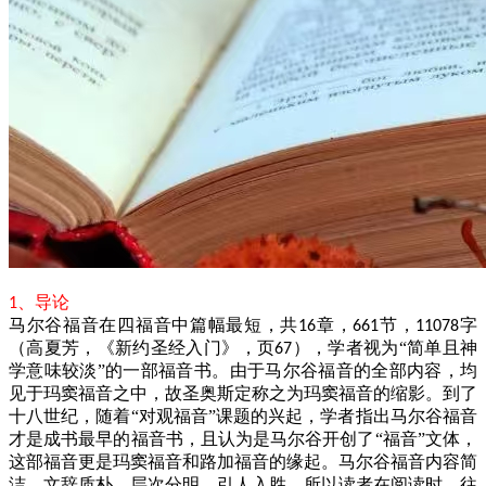
、导论
1
马尔谷福音在四福音中篇幅最短，共
章，
节，
字
16
661
11078
（高夏芳，《新约圣经入门》，页
），学者视为“简单且神
67
学意味较淡”的一部福音书。由于马尔谷福音的全部内容，均
见于玛窦福音之中，故圣奥斯定称之为玛窦福音的缩影。到了
十八世纪，随着“对观福音”课题的兴起，学者指出马尔谷福音
才是成书最早的福音书，且认为是马尔谷开创了“福音”文体，
这部福音更是玛窦福音和路加福音的缘起。马尔谷福音内容简
洁，文辞质朴，层次分明，引人入胜，所以读者在阅读时，往