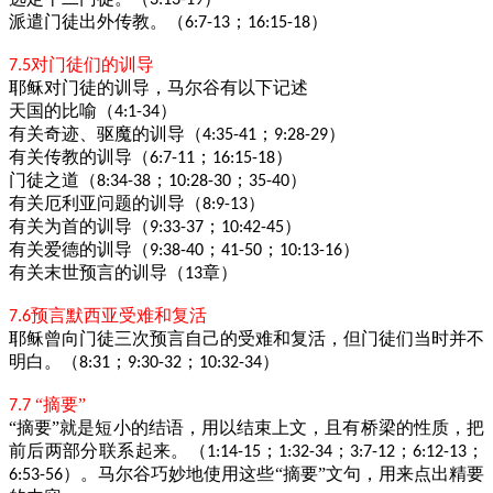
3:13-19
派遣门徒出外传教。（
；
）
6:7-13
16:15-18
对门徒们的训导
7.5
耶稣对门徒的训导，马尔谷有以下记述
天国的比喻（
）
4:1-34
有关奇迹、驱魔的训导（
；
）
4:35-41
9:28-29
有关传教的训导（
；
）
6:7-11
16:15-18
门徒之道（
；
；
）
8:34-38
10:28-30
35-40
有关厄利亚问题的训导（
）
8:9-13
有关为首的训导（
；
）
9:33-37
10:42-45
有关爱德的训导（
；
；
）
9:38-40
41-50
10:13-16
有关末世预言的训导（
章）
13
预言默西亚受难和复活
7.6
耶稣曾向门徒三次预言自己的受难和复活，但门徒们当时并不
明白。（
；
；
）
8:31
9:30-32
10:32-34
“摘要”
7.7
“摘要”就是短小的结语，用以结束上文，且有桥梁的性质，把
前后两部分联系起来。（
；
；
；
；
1:14-15
1:32-34
3:7-12
6:12-13
）。马尔谷巧妙地使用这些“摘要”文句，用来点出精要
6:53-56