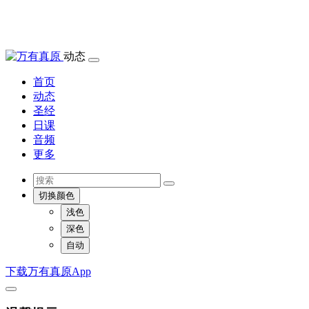
动态
首页
动态
圣经
日课
音频
更多
切换颜色
浅色
深色
自动
下载万有真原App