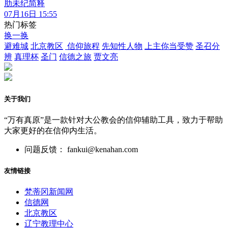
肋未纪简释
07月16日 15:55
热门标签
换一换
避难城
北京教区
信仰旅程
先知性人物
上主你当受赞
圣召分
辨
真理杯
圣门
信德之旅
贾文亮
关于我们
“万有真原”是一款针对大公教会的信仰辅助工具，致力于帮助
大家更好的在信仰内生活。
问题反馈： fankui@kenahan.com
友情链接
梵蒂冈新闻网
信德网
北京教区
辽宁教理中心