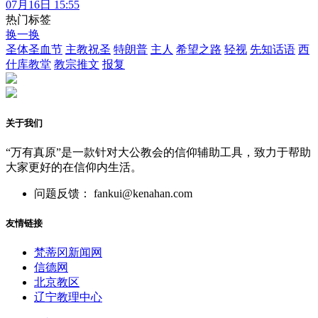
07月16日 15:55
热门标签
换一换
圣体圣血节
主教祝圣
特朗普
主人
希望之路
轻视
先知话语
西
什库教堂
教宗推文
报复
关于我们
“万有真原”是一款针对大公教会的信仰辅助工具，致力于帮助
大家更好的在信仰内生活。
问题反馈： fankui@kenahan.com
友情链接
梵蒂冈新闻网
信德网
北京教区
辽宁教理中心