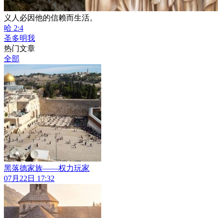
义人必因他的信赖而生活。
哈 2:4
圣多明我
热门文章
全部
黑落德家族——权力玩家
07月22日 17:32