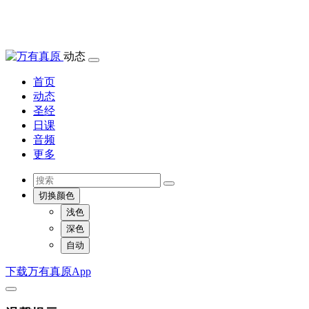
动态
首页
动态
圣经
日课
音频
更多
切换颜色
浅色
深色
自动
下载万有真原App