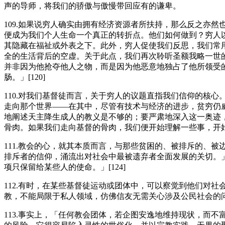
声的导师，将我们的骄傲与傲慢带回应有的谦卑。
109.如果说穷人确实由拥有经济资源者所扶持，那么反之亦
便成为我们个人生命一个真正的转折点。他们如何做到？穷人
其隐藏在福祉或外表之下。此外，穷人促使我们反思，我们常
全的生活背后的空虚。关于此点，我们再次聆听圣额我略一世
并非因为他抢夺他人之物，而是因为他恶意地独占了他所领受
肠。」[120]
110.对我们基督徒而言，关于穷人的议题直指我们信仰的核
走向那个世界——在其中，尽管有技术与经济的进步，贫穷仍威
地阐述天主降生成人的教义是不够的；要严肃地深入这一奥迹
骨肉。如果我们走向基督的骨肉，我们便开始理解一些事，开始理
111.教会的心，就其本质而言，与那些贫困的、被排斥的、
排斥者的信仰，涌流出对社会中最被遗弃者全面发展的关切。」
项只保留给某些人的使命。」[124]
112.有时，在某些基督徒运动或团体中，可以察觉到他们对
教，不能局限于私人领域，仿佛信友无需关心涉及公民社会的问题
113.事实上，「任何教会团体，若企图安逸地维持现状，而