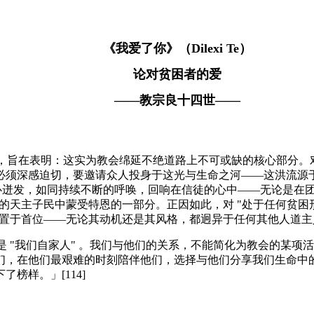
《我爱了你》（Dilexi Te）
论对贫困者的爱
——教宗良十四世——
的历史，旨在表明：这实为教会绵延不绝道路上不可或缺的核心部分
须深感迫切，要邀请众人投身于这光与生命之河——这洪流源于 "
核心迸发，如同持续不断的呼唤，回响在信徒的心中——无论是在
的天主子民中蒙受特恩的一部分。正因如此，对 "处于任何贫困形
" 置于首位——无论其动机还是其风格，都迥异于任何其他人道
 ，是 "我们自家人" 。我们与他们的关系，不能简化为教会的
们，在他们最艰难的时刻陪伴他们，选择与他们分享我们生命中
榜样。」[114]