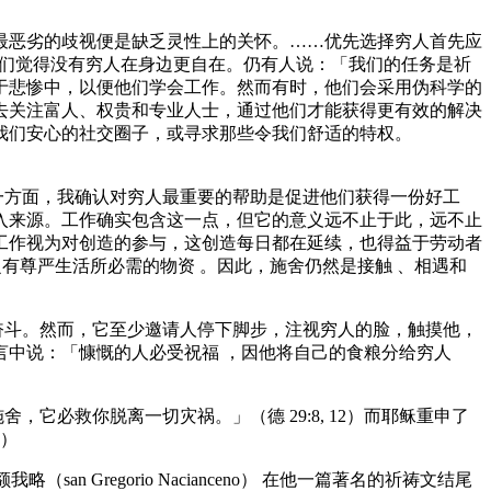
的最恶劣的歧视便是缺乏灵性上的关怀。……优先选择穷人首先应
为我们觉得没有穷人在身边更自在。仍有人说：「我们的任务是祈
于悲惨中，以便他们学会工作。然而有时，他们会采用伪科学的
去关注富人、权贵和专业人士，通过他们才能获得更有效的解决
我们安心的社交圈子，或寻求那些令我们舒适的特权。
一方面，我确认对穷人最重要的帮助是促进他们获得一份好工
入来源。工作确实包含这一点，但它的意义远不止于此，远不止
工作视为对创造的参与，这创造每日都在延续，也得益于劳动者
乏有尊严生活所必需的物资 。因此，施舍仍然是接触 、相遇和
奋斗。然而，它至少邀请人停下脚步，注视穷人的脸，触摸他，
中说：「慷慨的人必受祝福 ，因他将自己的食粮分给穷人
它必救你脱离一切灾祸。」（德 29:8, 12）而耶稣重申了
3）
 Gregorio Nacianceno） 在他一篇著名的祈祷文结尾