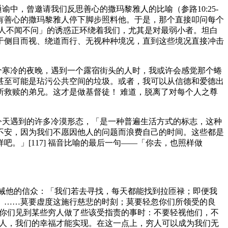
中，曾邀请我们反思善心的撒玛黎雅人的比喻（参路10:25-
有善心的撒玛黎雅人停下脚步照料他。于是，那个直接叩问每个
人不闻不问」的诱惑正环绕着我们，尤其是对最弱小者。坦白
于侧目而视、绕道而行、无视种种境况，直到这些境况直接冲击
个寒冷的夜晚，遇到一个露宿街头的人时，我或许会感觉那个蜷
甚至可能是玷污公共空间的垃圾。或者，我可以从信德和爱德出
救赎的弟兄。这才是做基督徒！ 难道，脱离了对每个人之尊
今天遇到的许多冷漠形态，「是一种普遍生活方式的标志，这种
不安，因为我们不愿因他人的问题而浪费自己的时间。这些都是
」[117] 福音比喻的最后一句——「你去，也照样做
曾如此告诫他的信众：「我们若去寻找，每天都能找到拉匝禄；即便我
。……莫要虚度这施行慈悲的时刻；莫要轻忽你们所领受的良
「当你们见到某些穷人做了些该受指责的事时：不要轻视他们，不
开他人，我们的幸福才能实现。在这一点上，穷人可以成为我们无