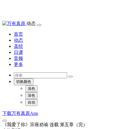
动态
首页
动态
圣经
日课
音频
更多
切换颜色
浅色
深色
自动
下载万有真原App
《我爱了你》宗座劝谕 连载 第五章（完）