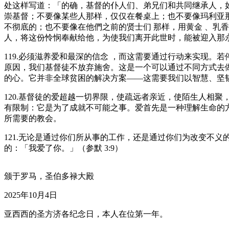
处这样写道：「的确，基督的仆人们、弟兄们和共同继承人，
崇基督；不要像某些人那样，仅仅在餐桌上；也不要像玛利亚
不彻底的；也不要像在他們之前的贤士们 那样，用黄金 、乳
人，将这份怜悯奉献给他，为使我们离开此世时，能被迎入那永恒
119.必须滋养爱和最深的信念 ，而这需要通过行动来实现
原因，我们基督徒不放弃施舍。这是一个可以通过不同方式去
的心。它并非全球贫困的解决方案——这需要我们以智慧、坚
120.基督徒的爱超越一切界限，使疏远者亲近，使陌生人相
有限制：它是为了成就不可能之事。爱首先是一种理解生命的
所需要的教会。
121.无论是通过你们所从事的工作，还是通过你们为改变不
的：「我爱了你。」（参默 3:9）
颁于罗马，圣伯多禄大殿
2025年10月4日
亚西西的圣方济各纪念日，本人在位第一年。