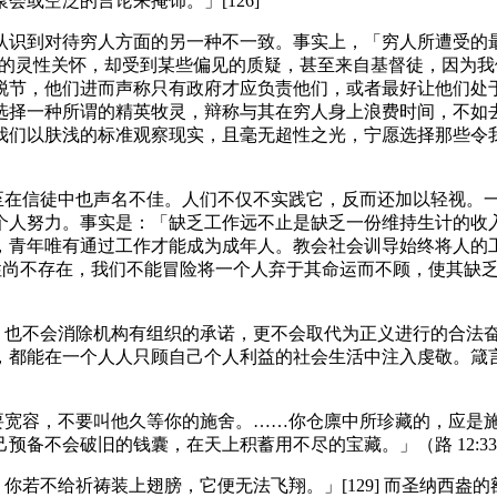
或空泛的言论来掩饰。」[126]
必须认识到对待穷人方面的另一种不一致。事实上，「穷人所遭受
对穷人的灵性关怀，却受到某些偏见的质疑，甚至来自基督徒，因
脱节，他们进而声称只有政府才应负责他们，或者最好让他们处
选择一种所谓的精英牧灵，辩称与其在穷人身上浪费时间，不如
我们以肤浅的标准观察现实，且毫无超性之光，宁愿选择那些令
甚至在信徒中也声名不佳。人们不仅不实践它，反而还加以轻视。
个人努力。事实是：「缺乏工作远不止是缺乏一份维持生计的收
，青年唯有通过工作才能成为成年人。教会社会训导始终将人的
可能性尚不存在，我们不能冒险将一个人弃于其命运而不顾，使其缺
任，也不会消除机构有组织的承诺，更不会取代为正义进行的合法
，都能在一个人人只顾自己个人利益的社会生活中注入虔敬。箴言
宽容，不要叫他久等你的施舍。……你仓廪中所珍藏的，应是施舍，
备不会破旧的钱囊，在天上积蓄用不尽的宝藏。」（路 12:3
祈祷装上翅膀，它便无法飞翔。」[129] 而圣纳西盎的额我略（san