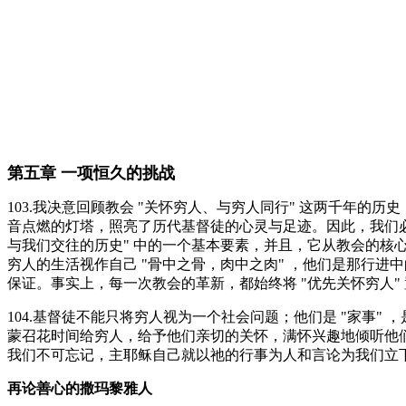
第五章 一项恒久的挑战
103.我决意回顾教会 "关怀穷人、与穷人同行" 这两千年
音点燃的灯塔，照亮了历代基督徒的心灵与足迹。因此，我们必
与我们交往的历史" 中的一个基本要素，并且，它从教会的
穷人的生活视作自己 "骨中之骨，肉中之肉" ，他们是那行进中
保证。事实上，每一次教会的革新，都始终将 "优先关怀穷人
104.基督徒不能只将穷人视为一个社会问题；他们是 "家事"
蒙召花时间给穷人，给予他们亲切的关怀，满怀兴趣地倾听他
我们不可忘记，主耶稣自己就以祂的行事为人和言论为我们立下了
再论善心的撒玛黎雅人