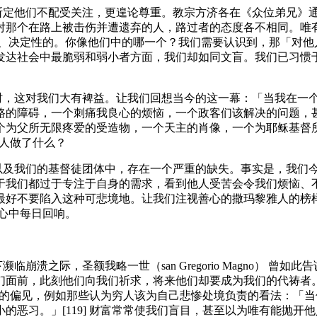
断定他们不配受关注，更遑论尊重。教宗方济各在《众位弟兄》通谕
面对那个在路上被击伤并遭遗弃的人，路过者的态度各不相同。唯
的、决定性的。你像他们中的哪一个？我们需要认识到，那「对他
发达社会中最脆弱和弱小者方面，我们却如同文盲。我们已习惯
演时，这对我们大有裨益。让我们回想当今的这一幕：「当我在一
路的障碍，一个刺痛我良心的烦恼，一个政客们该解决的问题，
个为父所无限疼爱的受造物，一个天主的肖像，一个为耶稣基督所
雅人做了什么？
，以及我们的基督徒团体中，存在一个严重的缺失。事实是，我们
于我们都过于专注于自身的需求，看到他人受苦会令我们烦恼、
好不要陷入这种可悲境地。让我们注视善心的撒玛黎雅人的榜样吧。
的心中每日回响。
临崩溃之际，圣额我略一世（san Gregorio Magno） 
们面前，此刻他们向我们祈求，将来他们却要成为我们的代祷者
遍存在的偏见，例如那些认为穷人该为自己悲惨处境负责的看法：
的恶习。」[119] 财富常常使我们盲目，甚至以为唯有能抛