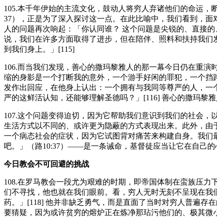
105.本千年伊始的主流文化，鼓动人将穷人弃诸他们的命运，
37），正是为了深入探讨这一点。在此比喻中，我们看到，
人的问题再次响起：「你认同谁？ 这个问题是尖锐的、直接
说，我们在许多方面取得了进步，但在陪伴、照料和扶持我们
到我们身上。」[115]
106.而当我们发现，善心的撒玛黎雅人的那一幕今日仍在重
缩的身影是一个打断我的意外，一个游手好闲的罪犯，一个挡
发作出回应，在他身上认出：一个拥有与我同等尊严的人，一
严的这鲜活认知，还能够理解圣德吗？」[116] 善心的撒玛黎
107.这个问题变得迫切，因为它帮助我们意识到我们的社会
生活方式以不同的、或许更为隐蔽的方式表现出来。此外，由
一个病态社会的症状，因为它试图背对痛苦来构建自身。我们最
吧。」（路10:37）——是一条诫命，基督徒应当让它在自己
今日教会不可回避的挑战
108.在罗马教会一段尤为艰难的时期，即帝国体制在蛮族压力下濒
们不寻找，他也就在我们眼前。看，穷人无时无刻不呈现在我
药。」[118] 他并非缺乏勇气，而是直面了当时对穷人普
要猜疑，因为或许贫穷的熔炉正在炼净那玷污他们的、极其微小