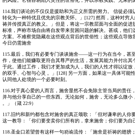
的风险。它很容易陷入灵性的世俗化，并以宗教实践、无果的聚会
114.我们谈论的不仅仅是援助和为正义所需的努力。 信徒
转化为一种特优且优先的宗教关怀。」[127] 然而，这种
祷并传授真正的教义。」但是，将这一宗教层面与全面的促进
标准，声称市场自由将自发带来贫困问题的解决。甚或，他们
方案。不难察觉隐藏在这些观点背后的世俗性；这些观点导致
今日仍需施舍
115.最后，我们有必要专门谈谈施舍——这一行为在当今，
作，使他们能赚取更符合其尊严的生活，发展其能力并付出其
于此。通过工作，我们才更加成为人，我们的人性才得以绽放
的双手、心智与心灵 。」[128] 另一方面，如果这一具体
认同他人处境的一个必要时刻。
116.对于真心爱的人而言，施舍显然不会免除主管当局的责
并与他分享自己的一些东西。无论如何，施舍，无论多么微小
。」（箴 22:9）
117.旧约和新约都包含对施舍的真正颂歌：「但对谦卑的人你要
这一教导：「你们要变卖你们所有的，拿来施舍；你们要为自己预
118.圣金口若望曾有这样一句劝谕流传：「施舍是祈祷的翅膀；你若不给