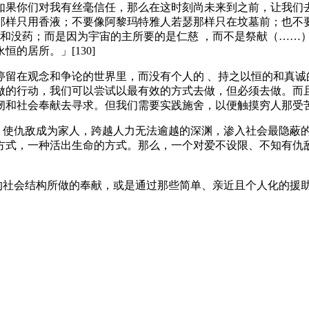
如果你们对我有丝毫信任，那么在这时刻尚未来到之前，让我们
那样只用香液；不要像阿黎玛特雅人若瑟那样只在坟墓前；也不
香和没药；而是因为宇宙的主所要的是仁慈 ，而不是祭献（……
的居所。」[130]
。若停留在观念和争论的世界里，而没有个人的 、持之以恒的和真
做的行动，我们可以尝试以最有效的方式去做，但必须去做。而
韧和社会奉献去寻求。但我们需要实践施舍，以便触摸穷人那受
聚，使仇敌成为家人，跨越人力无法逾越的深渊，渗入社会最隐蔽
方式，一种活出生命的方式。那么，一个对爱不设限、不知有仇
义的社会结构所做的奉献，或是通过那些简单、亲近且个人化的援