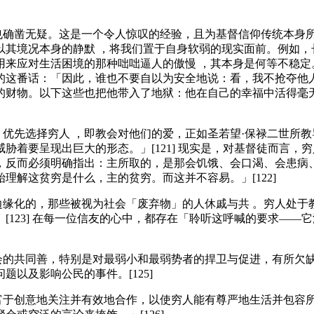
然也确凿无疑。这是一个令人惊叹的经验，且为基督信仰传统本身
以其境况本身的静默 ，将我们置于自身软弱的现实面前。例如，
用来应对生活困境的那种咄咄逼人的傲慢 ，其本身是何等不稳定
的这番话：「因此，谁也不要自以为安全地说：看，我不抢夺他
的财物。以下这些也把他带入了地狱：他在自己的幸福中活得毫
心。优先选择穷人 ，即教会对他们的爱，正如圣若望·保禄二世
胁着要呈现出巨大的形态。」[121] 现实是，对基督徒而言
，反而必须明确指出：主所取的，是那会饥饿、会口渴、会患病
解这贫穷是什么，主的贫穷。而这并不容易。」[122]
被边缘化的，那些被视为社会「废弃物」的人休戚与共 。穷人处
[123] 在每一位信友的心中，都存在「聆听这呼喊的要求—
社会的共同善，特别是对最弱小和最弱势者的捍卫与促进，有所欠
以及影响公民的事件。[125]
不富于创意地关注并有效地合作，以使穷人能有尊严地生活并包容