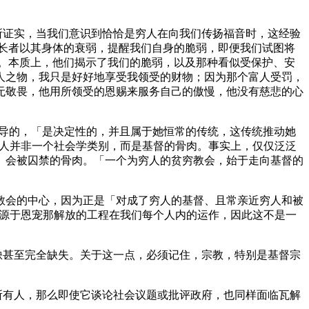
所证实，当我们意识到恰恰是穷人在向我们传扬福音时，这经验
长者以其身体的衰弱，提醒我们自身的脆弱，即便我们试图将
。本质上，他们揭示了我们的脆弱，以及那种看似受保护、安
人之物，我只是好好地享受我领受的财物；因为那个富人受罚，
无敬畏，他用所领受的恩赐来服务自己的傲慢，他没有慈悲的心
所教导的，「是决定性的，并且属于她恒常的传统，这传统推动她
，穷人并非一个社会学类别，而是基督的骨肉。事实上，仅仅泛泛
、会被囚禁的骨肉。「一个为穷人的贫穷教会，始于走向基督的
于教会的中心，因为正是「对成了穷人的基督、且常亲近穷人和被
—它源于恩宠那解放的工程在我们每个人内的运作，因此这不是一
缺甚至完全缺失。关于这一点，必须记住，宗教，特别是基督宗
所有人，那么即使它谈论社会议题或批评政府，也同样面临瓦解