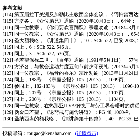
参考文献
[114] 第五届拉丁美洲及加勒比主教团全体会议，《阿帕雷西达文件
[115] 方济各，《众位弟兄》通谕（2020年10月3日），64号：
[116] 同一位教宗，《你们要欢喜踊跃》宗座劝谕（2018年3月1
[117] 同一位教宗，《众位弟兄》通谕（2020年10月3日），65-
[118] 圣大额我略，《讲道集四十》，10：SCh 522, 巴黎 2008, 5
[119] 同上，6：SCh 522, 546页。
[120] 同上，3：SCh 522, 536页。
[121] 圣若望保禄二世，《百年》通谕（1991年5月1日），57号：
[122] 方济各，与教会运动共度五旬节前夕守夜礼（2013年5
[123] 同一位教宗，《福音的喜乐》宗座劝谕（2013年11月24日
[124] 同上，188号：《宗座公报》105（2013），1099页。
[125] 参同上，182-183号：《宗座公报》105（2013），1096-1
[126] 同上，207号：《宗座公报》105（2013），1107页。
[127] 同上，200号：《宗座公报》105（2013），1104页。
[128] 同一位教宗，在热那亚ILVA钢铁厂与劳工界会晤时的讲话（
[129] 伪金口若望，《论斋戒与施舍讲道》：PG 48, 1060栏。
[130] 圣纳西盎的额我略，《演讲辞第十四篇》，40：PG 35, 巴黎 
投稿邮箱：tougao@kenahan.com
(详情点击)