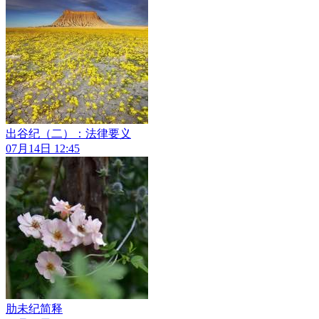
出谷纪（二）：法律要义
07月14日 12:45
肋未纪简释