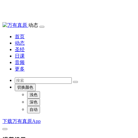
动态
首页
动态
圣经
日课
音频
更多
切换颜色
浅色
深色
自动
下载万有真原App