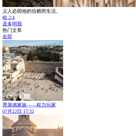
义人必因他的信赖而生活。
哈 2:4
圣多明我
热门文章
全部
黑落德家族——权力玩家
07月22日 17:32