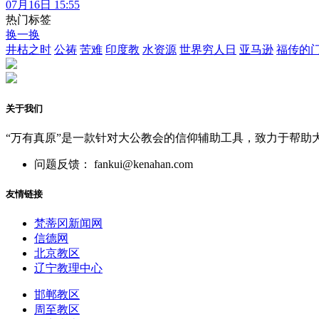
07月16日 15:55
热门标签
换一换
井枯之时
公祷
苦难
印度教
水资源
世界穷人日
亚马逊
福传的
关于我们
“万有真原”是一款针对大公教会的信仰辅助工具，致力于帮助
问题反馈： fankui@kenahan.com
友情链接
梵蒂冈新闻网
信德网
北京教区
辽宁教理中心
邯郸教区
周至教区