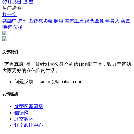
07月16日 15:55
热门标签
换一换
共融中
周刊
基督教协会
超级
整体生态
慈悲圣像
年青人
美国
晚祷
传扬
关于我们
“万有真原”是一款针对大公教会的信仰辅助工具，致力于帮助
大家更好的在信仰内生活。
问题反馈： fankui@kenahan.com
友情链接
梵蒂冈新闻网
信德网
北京教区
辽宁教理中心