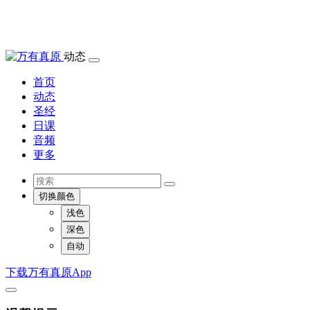
动态
首页
动态
圣经
日课
音频
更多
切换颜色
浅色
深色
自动
下载万有真原App